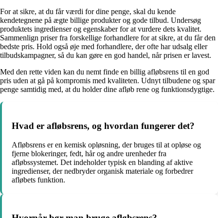
For at sikre, at du får værdi for dine penge, skal du kende
kendetegnene på ægte billige produkter og gode tilbud. Undersøg
produktets ingredienser og egenskaber for at vurdere dets kvalitet.
Sammenlign priser fra forskellige forhandlere for at sikre, at du får den
bedste pris. Hold også øje med forhandlere, der ofte har udsalg eller
tilbudskampagner, så du kan gøre en god handel, når prisen er lavest.
Med den rette viden kan du nemt finde en billig afløbsrens til en god
pris uden at gå på kompromis med kvaliteten. Udnyt tilbudene og spar
penge samtidig med, at du holder dine afløb rene og funktionsdygtige.
Hvad er afløbsrens, og hvordan fungerer det?
Afløbsrens er en kemisk opløsning, der bruges til at opløse og
fjerne blokeringer, fedt, hår og andre urenheder fra
afløbssystemet. Det indeholder typisk en blanding af aktive
ingredienser, der nedbryder organisk materiale og forbedrer
afløbets funktion.
Hvornår bør man bruge afløbsrens?