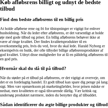
Køb afløbsrens billigt og udnyt de bedste
tilbud
Find den bedste afløbsrens til en billig pris
At holde afløbene rene og fri for tilstopninger er vigtigt for enhver
husholdning. Når du leder efter afløbsrens, er det væsentligt at holde
øje med gode tilbud og priser. En billig afløbsrens behøver ikke at
være af ringe kvalitet. Der findes kvalitetsprodukter til en
overkommelig pris, hvis du ved, hvor du skal lede. Harald Nyborg er
eksempelvis en butik, der ofte tilbyder billige afløbsrensprodukter af
god kvalitet. Udnyt disse muligheder for at få en pålidelig afløbsrens til
en god pris.
Hvornår skal du slå til på tilbud?
Når du støder på et tilbud på afløbsrens, er det vigtigt at overveje, om
det er en fordelagtig handel. Et godt tilbud kan spare dig penge på lang
sigt. Men vær opmærksom på marketingfælder, hvor prisen måske er
nedsat, men kvaliteten er også tilsvarende dårlig. Vær kritisk og
undersøg produktet nærmere, inden du benytter dig af tilbuddet.
Sådan identificerer du ægte billige produkter og tilbud