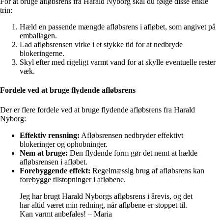
For at bruge afløbsrens fra Harald Nyborg skal du følge disse enkle
trin:
Hæld en passende mængde afløbsrens i afløbet, som angivet på
emballagen.
Lad afløbsrensen virke i et stykke tid for at nedbryde
blokeringerne.
Skyl efter med rigeligt varmt vand for at skylle eventuelle rester
væk.
Fordele ved at bruge flydende afløbsrens
Der er flere fordele ved at bruge flydende afløbsrens fra Harald
Nyborg:
Effektiv rensning:
Afløbsrensen nedbryder effektivt
blokeringer og ophobninger.
Nem at bruge:
Den flydende form gør det nemt at hælde
afløbsrensen i afløbet.
Forebyggende effekt:
Regelmæssig brug af afløbsrens kan
forebygge tilstopninger i afløbene.
Jeg har brugt Harald Nyborgs afløbsrens i årevis, og det
har altid været min redning, når afløbene er stoppet til.
Kan varmt anbefales! – Maria