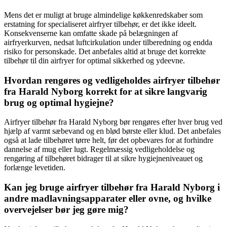
Mens det er muligt at bruge almindelige køkkenredskaber som
erstatning for specialiseret airfryer tilbehør, er det ikke ideelt.
Konsekvenserne kan omfatte skade på belægningen af
airfryerkurven, nedsat luftcirkulation under tilberedning og endda
risiko for personskade. Det anbefales altid at bruge det korrekte
tilbehør til din airfryer for optimal sikkerhed og ydeevne.
Hvordan rengøres og vedligeholdes airfryer tilbehør
fra Harald Nyborg korrekt for at sikre langvarig
brug og optimal hygiejne?
Airfryer tilbehør fra Harald Nyborg bør rengøres efter hver brug ved
hjælp af varmt sæbevand og en blød børste eller klud. Det anbefales
også at lade tilbehøret tørre helt, før det opbevares for at forhindre
dannelse af mug eller lugt. Regelmæssig vedligeholdelse og
rengøring af tilbehøret bidrager til at sikre hygiejneniveauet og
forlænge levetiden.
Kan jeg bruge airfryer tilbehør fra Harald Nyborg i
andre madlavningsapparater eller ovne, og hvilke
overvejelser bør jeg gøre mig?