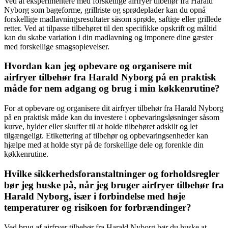
Ved at eksperimentere med forskellige airfryer tilbehør fra Harald
Nyborg som bageforme, grillriste og sprødeplader kan du opnå
forskellige madlavningsresultater såsom sprøde, saftige eller grillede
retter. Ved at tilpasse tilbehøret til den specifikke opskrift og måltid
kan du skabe variation i din madlavning og imponere dine gæster
med forskellige smagsoplevelser.
Hvordan kan jeg opbevare og organisere mit
airfryer tilbehør fra Harald Nyborg på en praktisk
måde for nem adgang og brug i min køkkenrutine?
For at opbevare og organisere dit airfryer tilbehør fra Harald Nyborg
på en praktisk måde kan du investere i opbevaringsløsninger såsom
kurve, hylder eller skuffer til at holde tilbehøret adskilt og let
tilgængeligt. Etikettering af tilbehør og opbevaringsenheder kan
hjælpe med at holde styr på de forskellige dele og forenkle din
køkkenrutine.
Hvilke sikkerhedsforanstaltninger og forholdsregler
bør jeg huske på, når jeg bruger airfryer tilbehør fra
Harald Nyborg, især i forbindelse med høje
temperaturer og risikoen for forbrændinger?
Ved brug af airfryer tilbehør fra Harald Nyborg bør du huske at