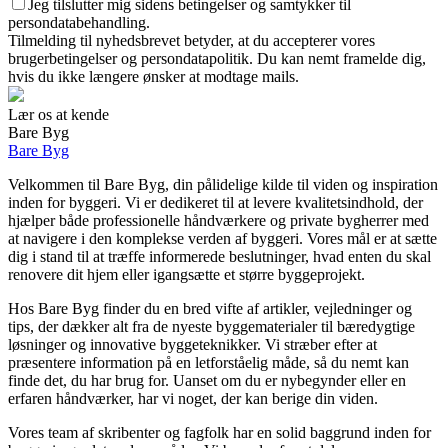
Jeg tilslutter mig sidens betingelser og samtykker til
persondatabehandling.
Tilmelding til nyhedsbrevet betyder, at du accepterer vores
brugerbetingelser og persondatapolitik. Du kan nemt framelde dig,
hvis du ikke længere ønsker at modtage mails.
Lær os at kende
Bare Byg
Bare Byg
Velkommen til Bare Byg, din pålidelige kilde til viden og inspiration
inden for byggeri. Vi er dedikeret til at levere kvalitetsindhold, der
hjælper både professionelle håndværkere og private bygherrer med
at navigere i den komplekse verden af byggeri. Vores mål er at sætte
dig i stand til at træffe informerede beslutninger, hvad enten du skal
renovere dit hjem eller igangsætte et større byggeprojekt.
Hos Bare Byg finder du en bred vifte af artikler, vejledninger og
tips, der dækker alt fra de nyeste byggematerialer til bæredygtige
løsninger og innovative byggeteknikker. Vi stræber efter at
præsentere information på en letforståelig måde, så du nemt kan
finde det, du har brug for. Uanset om du er nybegynder eller en
erfaren håndværker, har vi noget, der kan berige din viden.
Vores team af skribenter og fagfolk har en solid baggrund inden for