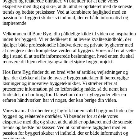
byggeri og relaterede områder. Vi brænder for at dele vores
ekspertise med dig og sikre, at du altid er opdateret med de seneste
trends og bedste praksisser. Ved at kombinere faglighed med en
passion for byggeri skaber vi indhold, der er både informativt og
inspirerende.
Velkommen til Bare Byg, din pålidelige kilde til viden og inspiration
inden for byggeri. Vi er dedikeret til at levere kvalitetsindhold, der
hjælper både professionelle håndværkere og private bygherrer med
at navigere i den komplekse verden af byggeri. Vores mål er at sætte
dig i stand til at træffe informerede beslutninger, hvad enten du skal
renovere dit hjem eller igangsætte et større byggeprojekt.
Hos Bare Byg finder du en bred vifte af artikler, vejledninger og
tips, der dækker alt fra de nyeste byggematerialer til bæredygtige
løsninger og innovative byggeteknikker. Vi stræber efter at
præsentere information på en letforståelig måde, så du nemt kan
finde det, du har brug for. Uanset om du er nybegynder eller en
erfaren håndværker, har vi noget, der kan berige din viden.
Vores team af skribenter og fagfolk har en solid baggrund inden for
byggeri og relaterede områder. Vi brænder for at dele vores
ekspertise med dig og sikre, at du altid er opdateret med de seneste
trends og bedste praksisser. Ved at kombinere faglighed med en
passion for byggeri skaber vi indhold, der er både informativt og
inspirerende.