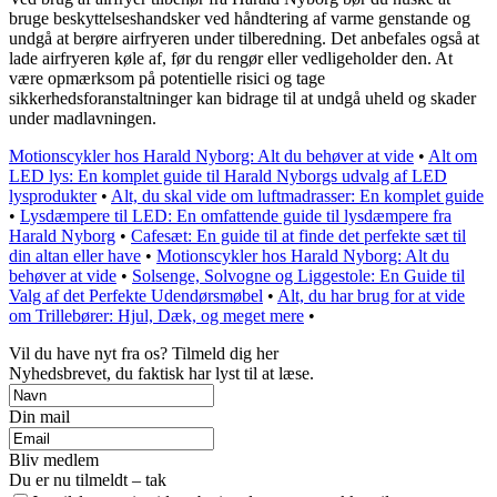
bruge beskyttelseshandsker ved håndtering af varme genstande og
undgå at berøre airfryeren under tilberedning. Det anbefales også at
lade airfryeren køle af, før du rengør eller vedligeholder den. At
være opmærksom på potentielle risici og tage
sikkerhedsforanstaltninger kan bidrage til at undgå uheld og skader
under madlavningen.
Motionscykler hos Harald Nyborg: Alt du behøver at vide
•
Alt om
LED lys: En komplet guide til Harald Nyborgs udvalg af LED
lysprodukter
•
Alt, du skal vide om luftmadrasser: En komplet guide
•
Lysdæmpere til LED: En omfattende guide til lysdæmpere fra
Harald Nyborg
•
Cafesæt: En guide til at finde det perfekte sæt til
din altan eller have
•
Motionscykler hos Harald Nyborg: Alt du
behøver at vide
•
Solsenge, Solvogne og Liggestole: En Guide til
Valg af det Perfekte Udendørsmøbel
•
Alt, du har brug for at vide
om Trillebører: Hjul, Dæk, og meget mere
•
Vil du have nyt fra os? Tilmeld dig her
Nyhedsbrevet, du faktisk har lyst til at læse.
Din mail
Bliv medlem
Du er nu tilmeldt – tak