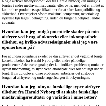
Nogle airfryer tilbehørsprodukter fra Harald Nyborg kan muligvis
bruges i andre madlavningsapparater eller ovne, men det er vigtigt at
kontrollere produktets specifikationer for at sikre kompatibilitet og
sikkerhed. Overvejelser såsom maksimal temperatur, materiale og
størrelse bør tages i betragtning, inden du bruger tilbehøret i andre
apparater.
Hvordan kan jeg undgå potentielle skader på min
airfryer ved brug af ukorrekt eller inkompatibelt
tilbehør, og hvilke advarselssignaler skal jeg være
opmærksom på?
For at undgå potentielle skader på din airfryer er det vigtigt at bruge
korrekt tilbehør fra Harald Nyborg eller andre pålidelige
producenter. Advarselssignaler, der kan indikere problemer, omfatter
ujævn tilberedning, mislyde ventilationslyde eller brændt lugt under
brug. Hvis du oplever disse problemer, anbefales det at stoppe
brugen af airfryeren og undersøge årsagen til bekymringen.
Hvordan kan jeg udnytte forskellige typer airfryer
tilbehør fra Harald Nyborg til at skabe forskellige
madlavningsresultater og variation i mine retter?