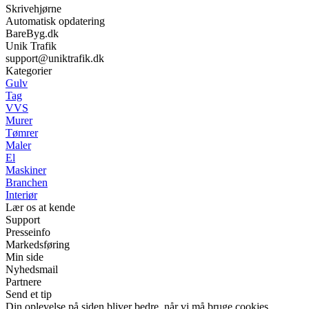
Skrivehjørne
Automatisk opdatering
BareByg.dk
Unik Trafik
support@uniktrafik.dk
Kategorier
Gulv
Tag
VVS
Murer
Tømrer
Maler
El
Maskiner
Branchen
Interiør
Lær os at kende
Support
Presseinfo
Markedsføring
Min side
Nyhedsmail
Partnere
Send et tip
Din oplevelse på siden bliver bedre, når vi må bruge cookies.