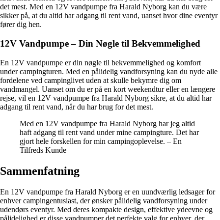
det mest. Med en 12V vandpumpe fra Harald Nyborg kan du være
sikker på, at du altid har adgang til rent vand, uanset hvor dine eventyr
fører dig hen.
12V Vandpumpe – Din Nøgle til Bekvemmelighed
En 12V vandpumpe er din nøgle til bekvemmelighed og komfort
under campingturen. Med en pålidelig vandforsyning kan du nyde alle
fordelene ved campinglivet uden at skulle bekymre dig om
vandmangel. Uanset om du er på en kort weekendtur eller en længere
rejse, vil en 12V vandpumpe fra Harald Nyborg sikre, at du altid har
adgang til rent vand, når du har brug for det mest.
Med en 12V vandpumpe fra Harald Nyborg har jeg altid
haft adgang til rent vand under mine campingture. Det har
gjort hele forskellen for min campingoplevelse. – En
Tilfreds Kunde
Sammenfatning
En 12V vandpumpe fra Harald Nyborg er en uundværlig ledsager for
enhver campingentusiast, der ønsker pålidelig vandforsyning under
udendørs eventyr. Med deres kompakte design, effektive ydeevne og
pålidelighed er disse vandpumper det perfekte valg for enhver, der