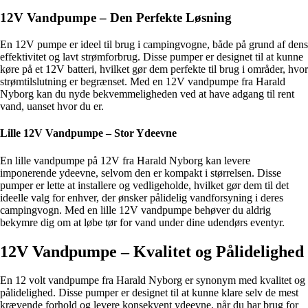
12V Vandpumpe – Den Perfekte Løsning
En 12V pumpe er ideel til brug i campingvogne, både på grund af dens
effektivitet og lavt strømforbrug. Disse pumper er designet til at kunne
køre på et 12V batteri, hvilket gør dem perfekte til brug i områder, hvor
strømtilslutning er begrænset. Med en 12V vandpumpe fra Harald
Nyborg kan du nyde bekvemmeligheden ved at have adgang til rent
vand, uanset hvor du er.
Lille 12V Vandpumpe – Stor Ydeevne
En lille vandpumpe på 12V fra Harald Nyborg kan levere
imponerende ydeevne, selvom den er kompakt i størrelsen. Disse
pumper er lette at installere og vedligeholde, hvilket gør dem til det
ideelle valg for enhver, der ønsker pålidelig vandforsyning i deres
campingvogn. Med en lille 12V vandpumpe behøver du aldrig
bekymre dig om at løbe tør for vand under dine udendørs eventyr.
12V Vandpumpe – Kvalitet og Pålidelighed
En 12 volt vandpumpe fra Harald Nyborg er synonym med kvalitet og
pålidelighed. Disse pumper er designet til at kunne klare selv de mest
krævende forhold og levere konsekvent ydeevne, når du har brug for