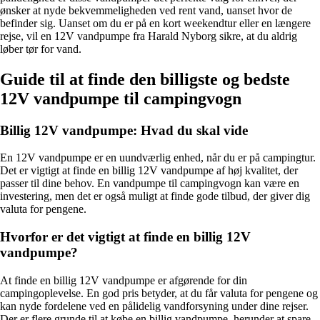
ønsker at nyde bekvemmeligheden ved rent vand, uanset hvor de
befinder sig. Uanset om du er på en kort weekendtur eller en længere
rejse, vil en 12V vandpumpe fra Harald Nyborg sikre, at du aldrig
løber tør for vand.
Guide til at finde den billigste og bedste
12V vandpumpe til campingvogn
Billig 12V vandpumpe: Hvad du skal vide
En 12V vandpumpe er en uundværlig enhed, når du er på campingtur.
Det er vigtigt at finde en billig 12V vandpumpe af høj kvalitet, der
passer til dine behov. En vandpumpe til campingvogn kan være en
investering, men det er også muligt at finde gode tilbud, der giver dig
valuta for pengene.
Hvorfor er det vigtigt at finde en billig 12V
vandpumpe?
At finde en billig 12V vandpumpe er afgørende for din
campingoplevelse. En god pris betyder, at du får valuta for pengene og
kan nyde fordelene ved en pålidelig vandforsyning under dine rejser.
Der er flere grunde til at købe en billig vandpumpe, herunder at spare