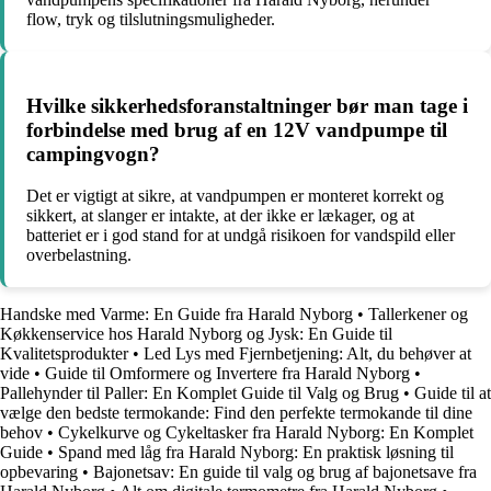
flow, tryk og tilslutningsmuligheder.
Hvilke sikkerhedsforanstaltninger bør man tage i
forbindelse med brug af en 12V vandpumpe til
campingvogn?
Det er vigtigt at sikre, at vandpumpen er monteret korrekt og
sikkert, at slanger er intakte, at der ikke er lækager, og at
batteriet er i god stand for at undgå risikoen for vandspild eller
overbelastning.
Handske med Varme: En Guide fra Harald Nyborg
•
Tallerkener og
Køkkenservice hos Harald Nyborg og Jysk: En Guide til
Kvalitetsprodukter
•
Led Lys med Fjernbetjening: Alt, du behøver at
vide
•
Guide til Omformere og Invertere fra Harald Nyborg
•
Pallehynder til Paller: En Komplet Guide til Valg og Brug
•
Guide til at
vælge den bedste termokande: Find den perfekte termokande til dine
behov
•
Cykelkurve og Cykeltasker fra Harald Nyborg: En Komplet
Guide
•
Spand med låg fra Harald Nyborg: En praktisk løsning til
opbevaring
•
Bajonetsav: En guide til valg og brug af bajonetsave fra