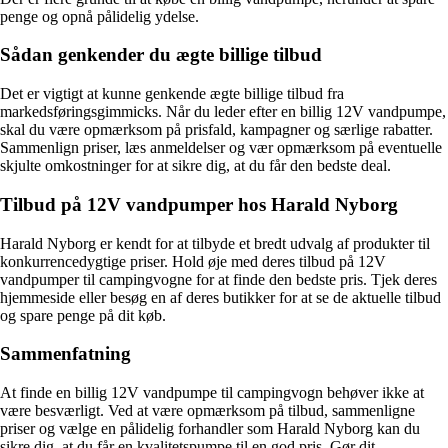
penge og opnå pålidelig ydelse.
Sådan genkender du ægte billige tilbud
Det er vigtigt at kunne genkende ægte billige tilbud fra
markedsføringsgimmicks. Når du leder efter en billig 12V vandpumpe,
skal du være opmærksom på prisfald, kampagner og særlige rabatter.
Sammenlign priser, læs anmeldelser og vær opmærksom på eventuelle
skjulte omkostninger for at sikre dig, at du får den bedste deal.
Tilbud på 12V vandpumper hos Harald Nyborg
Harald Nyborg er kendt for at tilbyde et bredt udvalg af produkter til
konkurrencedygtige priser. Hold øje med deres tilbud på 12V
vandpumper til campingvogne for at finde den bedste pris. Tjek deres
hjemmeside eller besøg en af deres butikker for at se de aktuelle tilbud
og spare penge på dit køb.
Sammenfatning
At finde en billig 12V vandpumpe til campingvogn behøver ikke at
være besværligt. Ved at være opmærksom på tilbud, sammenligne
priser og vælge en pålidelig forhandler som Harald Nyborg kan du
sikre dig, at du får en kvalitetspumpe til en god pris. Gør dit