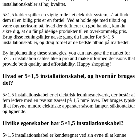
installationskabler af høj kvalitet.
5×1,5 kabler spiller en vigtig rolle i et elektrisk system, så at finde
dem til en billig pris er en fordel. Ved at holde øje med tilbud og
være opmærksom på, hvad der definerer en god handel, kan du
sikre dig, at du får pålidelige produkter til en overkommelig pris.
Brug disse retningslinjer næste gang du handler for 5×1,5
installationskabler, og drag fordel af de bedste tilbud på markedet.
By implementing these strategies, you can navigate the market for
5×1.5 installation cables like a pro and make informed decisions that
provide both quality and affordability. Happy shopping!
Hvad er 5×1,5 installationskabel, og hvornår bruges
det?
5×1,5 installationskabel er et elektrisk ledningsnetværk, der består af
fem ledere med en tværsnitsareal på 1,5 mm² hver. Det bruges typisk
til at forsyne mindre elektriske apparater såsom lamper, stikkontakter
og lignende.
Hvilke egenskaber har 5×1,5 installationskabel?
5×1,5 installationskabel er kendetegnet ved sin evne til at kunne