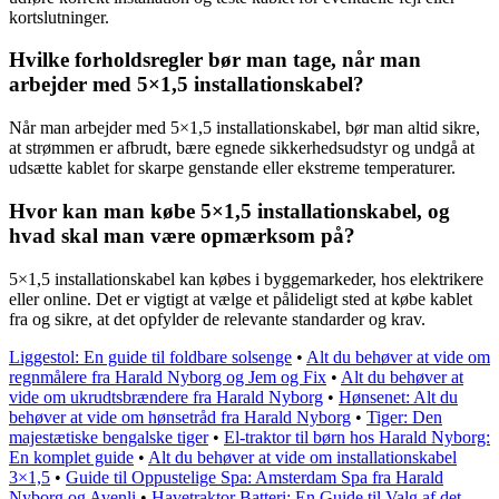
kortslutninger.
Hvilke forholdsregler bør man tage, når man
arbejder med 5×1,5 installationskabel?
Når man arbejder med 5×1,5 installationskabel, bør man altid sikre,
at strømmen er afbrudt, bære egnede sikkerhedsudstyr og undgå at
udsætte kablet for skarpe genstande eller ekstreme temperaturer.
Hvor kan man købe 5×1,5 installationskabel, og
hvad skal man være opmærksom på?
5×1,5 installationskabel kan købes i byggemarkeder, hos elektrikere
eller online. Det er vigtigt at vælge et pålideligt sted at købe kablet
fra og sikre, at det opfylder de relevante standarder og krav.
Liggestol: En guide til foldbare solsenge
•
Alt du behøver at vide om
regnmålere fra Harald Nyborg og Jem og Fix
•
Alt du behøver at
vide om ukrudtsbrændere fra Harald Nyborg
•
Hønsenet: Alt du
behøver at vide om hønsetråd fra Harald Nyborg
•
Tiger: Den
majestætiske bengalske tiger
•
El-traktor til børn hos Harald Nyborg:
En komplet guide
•
Alt du behøver at vide om installationskabel
3×1,5
•
Guide til Oppustelige Spa: Amsterdam Spa fra Harald
Nyborg og Avenli
•
Havetraktor Batteri: En Guide til Valg af det