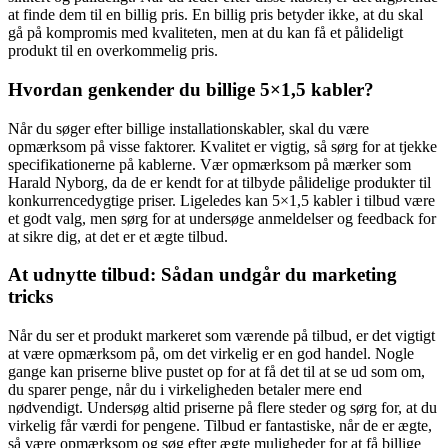
at finde dem til en billig pris. En billig pris betyder ikke, at du skal
gå på kompromis med kvaliteten, men at du kan få et pålideligt
produkt til en overkommelig pris.
Hvordan genkender du billige 5×1,5 kabler?
Når du søger efter billige installationskabler, skal du være
opmærksom på visse faktorer. Kvalitet er vigtig, så sørg for at tjekke
specifikationerne på kablerne. Vær opmærksom på mærker som
Harald Nyborg, da de er kendt for at tilbyde pålidelige produkter til
konkurrencedygtige priser. Ligeledes kan 5×1,5 kabler i tilbud være
et godt valg, men sørg for at undersøge anmeldelser og feedback for
at sikre dig, at det er et ægte tilbud.
At udnytte tilbud: Sådan undgår du marketing
tricks
Når du ser et produkt markeret som værende på tilbud, er det vigtigt
at være opmærksom på, om det virkelig er en god handel. Nogle
gange kan priserne blive pustet op for at få det til at se ud som om,
du sparer penge, når du i virkeligheden betaler mere end
nødvendigt. Undersøg altid priserne på flere steder og sørg for, at du
virkelig får værdi for pengene. Tilbud er fantastiske, når de er ægte,
så være opmærksom og søg efter ægte muligheder for at få billige