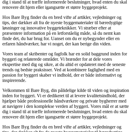
dig i stand til at træffe informerede beslutninger, hvad enten du skal
renovere dit hjem eller igangsætte et større byggeprojekt.
Hos Bare Byg finder du en bred vifte af artikler, vejledninger og
tips, der dækker alt fra de nyeste byggematerialer til bæredygtige
løsninger og innovative byggeteknikker. Vi stræber efter at
præsentere information på en letforståelig måde, så du nemt kan
finde det, du har brug for. Uanset om du er nybegynder eller en
erfaren håndværker, har vi noget, der kan berige din viden.
Vores team af skribenter og fagfolk har en solid baggrund inden for
byggeri og relaterede områder. Vi brænder for at dele vores
ekspertise med dig og sikre, at du altid er opdateret med de seneste
trends og bedste praksisser. Ved at kombinere faglighed med en
passion for byggeri skaber vi indhold, der er både informativt og
inspirerende.
Velkommen til Bare Byg, din pålidelige kilde til viden og inspiration
inden for byggeri. Vi er dedikeret til at levere kvalitetsindhold, der
hjælper både professionelle håndværkere og private bygherrer med
at navigere i den komplekse verden af byggeri. Vores mål er at sætte
dig i stand til at træffe informerede beslutninger, hvad enten du skal
renovere dit hjem eller igangsætte et større byggeprojekt.
Hos Bare Byg finder du en bred vifte af artikler, vejledninger og