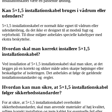
installationskabel være en passende løsning.
Kan 5×1,5 installationskabel bruges i vådrum eller
udendørs?
5×1,5 installationskabel er normalt ikke egnet til vådrum eller
udendørsbrug, da det ikke er designet til at modstå fugt og
vejrforhold. Til disse miljøer anbefales specielle kabeltyper med
ekstra beskyttelse.
Hvordan skal man korrekt installere 5×1,5
installationskabel?
Ved installation af 5×1,5 installationskabel skal man sikre, at det
lægges på en korrekt og sikker måde uden skarpe bøjninger eller
beskadigelse af isoleringen. Det anbefales at følge de gældende
installationsstandarder og -regler.
Hvordan kan man sikre, at 5×1,5 installationskabel
følger sikkerhedsstandarder?
For at sikre, at 5×1,5 installationskabel overholder
sikkerhedsstandarder, skal man anvende materialer af høj kvalitet,
udføre korrekt installation og teste kablet for eventuelle fejl eller