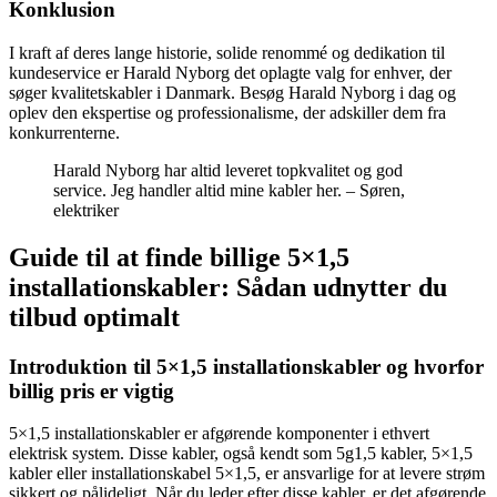
Konklusion
I kraft af deres lange historie, solide renommé og dedikation til
kundeservice er Harald Nyborg det oplagte valg for enhver, der
søger kvalitetskabler i Danmark. Besøg Harald Nyborg i dag og
oplev den ekspertise og professionalisme, der adskiller dem fra
konkurrenterne.
Harald Nyborg har altid leveret topkvalitet og god
service. Jeg handler altid mine kabler her. – Søren,
elektriker
Guide til at finde billige 5×1,5
installationskabler: Sådan udnytter du
tilbud optimalt
Introduktion til 5×1,5 installationskabler og hvorfor
billig pris er vigtig
5×1,5 installationskabler er afgørende komponenter i ethvert
elektrisk system. Disse kabler, også kendt som 5g1,5 kabler, 5×1,5
kabler eller installationskabel 5×1,5, er ansvarlige for at levere strøm
sikkert og pålideligt. Når du leder efter disse kabler, er det afgørende