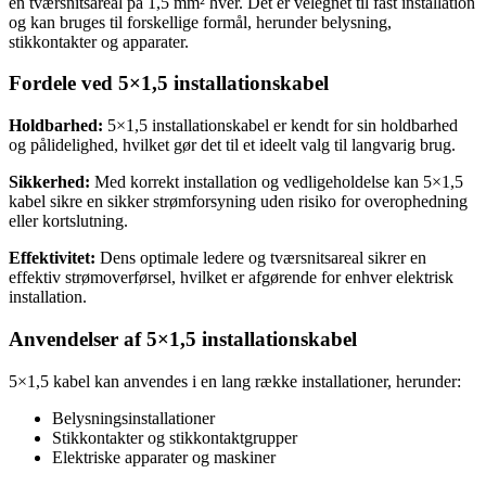
en tværsnitsareal på 1,5 mm² hver. Det er velegnet til fast installation
og kan bruges til forskellige formål, herunder belysning,
stikkontakter og apparater.
Fordele ved 5×1,5 installationskabel
Holdbarhed:
5×1,5 installationskabel er kendt for sin holdbarhed
og pålidelighed, hvilket gør det til et ideelt valg til langvarig brug.
Sikkerhed:
Med korrekt installation og vedligeholdelse kan 5×1,5
kabel sikre en sikker strømforsyning uden risiko for overophedning
eller kortslutning.
Effektivitet:
Dens optimale ledere og tværsnitsareal sikrer en
effektiv strømoverførsel, hvilket er afgørende for enhver elektrisk
installation.
Anvendelser af 5×1,5 installationskabel
5×1,5 kabel kan anvendes i en lang række installationer, herunder:
Belysningsinstallationer
Stikkontakter og stikkontaktgrupper
Elektriske apparater og maskiner