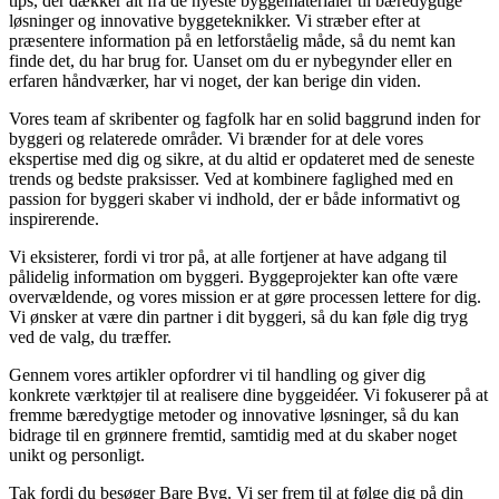
tips, der dækker alt fra de nyeste byggematerialer til bæredygtige
løsninger og innovative byggeteknikker. Vi stræber efter at
præsentere information på en letforståelig måde, så du nemt kan
finde det, du har brug for. Uanset om du er nybegynder eller en
erfaren håndværker, har vi noget, der kan berige din viden.
Vores team af skribenter og fagfolk har en solid baggrund inden for
byggeri og relaterede områder. Vi brænder for at dele vores
ekspertise med dig og sikre, at du altid er opdateret med de seneste
trends og bedste praksisser. Ved at kombinere faglighed med en
passion for byggeri skaber vi indhold, der er både informativt og
inspirerende.
Vi eksisterer, fordi vi tror på, at alle fortjener at have adgang til
pålidelig information om byggeri. Byggeprojekter kan ofte være
overvældende, og vores mission er at gøre processen lettere for dig.
Vi ønsker at være din partner i dit byggeri, så du kan føle dig tryg
ved de valg, du træffer.
Gennem vores artikler opfordrer vi til handling og giver dig
konkrete værktøjer til at realisere dine byggeidéer. Vi fokuserer på at
fremme bæredygtige metoder og innovative løsninger, så du kan
bidrage til en grønnere fremtid, samtidig med at du skaber noget
unikt og personligt.
Tak fordi du besøger Bare Byg. Vi ser frem til at følge dig på din