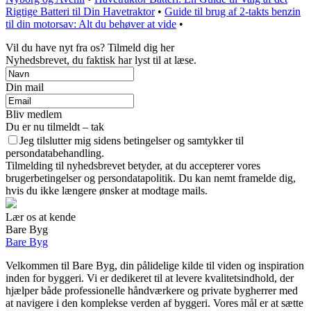
Rigtige Batteri til Din Havetraktor
•
Guide til brug af 2-takts benzin
til din motorsav: Alt du behøver at vide
•
Vil du have nyt fra os? Tilmeld dig her
Nyhedsbrevet, du faktisk har lyst til at læse.
Din mail
Bliv medlem
Du er nu tilmeldt – tak
Jeg tilslutter mig sidens betingelser og samtykker til
persondatabehandling.
Tilmelding til nyhedsbrevet betyder, at du accepterer vores
brugerbetingelser og persondatapolitik. Du kan nemt framelde dig,
hvis du ikke længere ønsker at modtage mails.
Lær os at kende
Bare Byg
Bare Byg
Velkommen til Bare Byg, din pålidelige kilde til viden og inspiration
inden for byggeri. Vi er dedikeret til at levere kvalitetsindhold, der
hjælper både professionelle håndværkere og private bygherrer med
at navigere i den komplekse verden af byggeri. Vores mål er at sætte