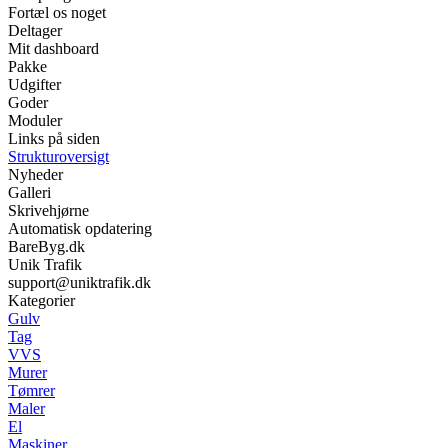
Fortæl os noget
Deltager
Mit dashboard
Pakke
Udgifter
Goder
Moduler
Links på siden
Strukturoversigt
Nyheder
Galleri
Skrivehjørne
Automatisk opdatering
BareByg.dk
Unik Trafik
support@uniktrafik.dk
Kategorier
Gulv
Tag
VVS
Murer
Tømrer
Maler
El
Maskiner