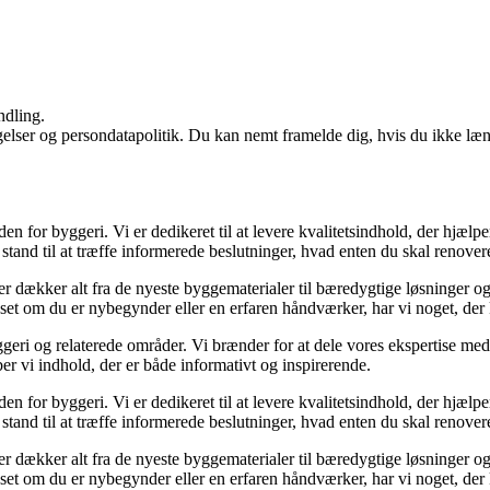
ndling.
ngelser og persondatapolitik. Du kan nemt framelde dig, hvis du ikke læ
den for byggeri. Vi er dedikeret til at levere kvalitetsindhold, der hjæ
stand til at træffe informerede beslutninger, hvad enten du skal renovere
der dækker alt fra de nyeste byggematerialer til bæredygtige løsninger o
nset om du er nybegynder eller en erfaren håndværker, har vi noget, der
geri og relaterede områder. Vi brænder for at dele vores ekspertise med 
r vi indhold, der er både informativt og inspirerende.
den for byggeri. Vi er dedikeret til at levere kvalitetsindhold, der hjæ
stand til at træffe informerede beslutninger, hvad enten du skal renovere
der dækker alt fra de nyeste byggematerialer til bæredygtige løsninger o
nset om du er nybegynder eller en erfaren håndværker, har vi noget, der