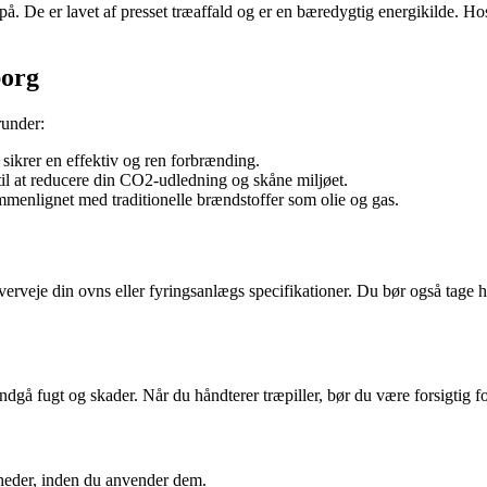
. De er lavet af presset træaffald og er en bæredygtig energikilde. Hos 
borg
runder:
 sikrer en effektiv og ren forbrænding.
il at reducere din CO2-udledning og skåne miljøet.
enlignet med traditionelle brændstoffer som olie og gas.
erveje din ovns eller fyringsanlægs specifikationer. Du bør også tage hen
t undgå fugt og skader. Når du håndterer træpiller, bør du være forsigtig 
enheder, inden du anvender dem.