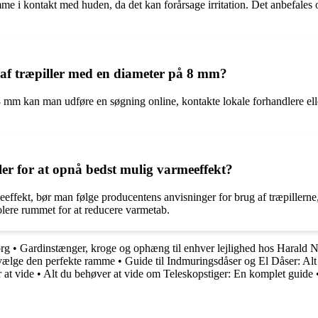
e i kontakt med huden, da det kan forårsage irritation. Det anbefales o
 af træpiller med en diameter på 8 mm?
 8 mm kan man udføre en søgning online, kontakte lokale forhandlere ell
r for at opnå bedst mulig varmeeffekt?
ffekt, bør man følge producentens anvisninger for brug af træpillerne,
solere rummet for at reducere varmetab.
org
•
Gardinstænger, kroge og ophæng til enhver lejlighed hos Harald 
 vælge den perfekte ramme
•
Guide til Indmuringsdåser og El Dåser: Alt
 at vide
•
Alt du behøver at vide om Teleskopstiger: En komplet guide