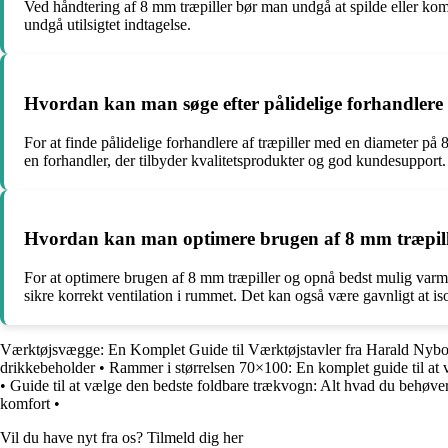
Ved håndtering af 8 mm træpiller bør man undgå at spilde eller komm
undgå utilsigtet indtagelse.
Hvordan kan man søge efter pålidelige forhandlere
For at finde pålidelige forhandlere af træpiller med en diameter på
en forhandler, der tilbyder kvalitetsprodukter og god kundesupport.
Hvordan kan man optimere brugen af 8 mm træpille
For at optimere brugen af 8 mm træpiller og opnå bedst mulig varmee
sikre korrekt ventilation i rummet. Det kan også være gavnligt at i
Værktøjsvægge: En Komplet Guide til Værktøjstavler fra Harald Nyb
drikkebeholder
•
Rammer i størrelsen 70×100: En komplet guide til at
•
Guide til at vælge den bedste foldbare trækvogn: Alt hvad du behøver
komfort
•
Vil du have nyt fra os? Tilmeld dig her