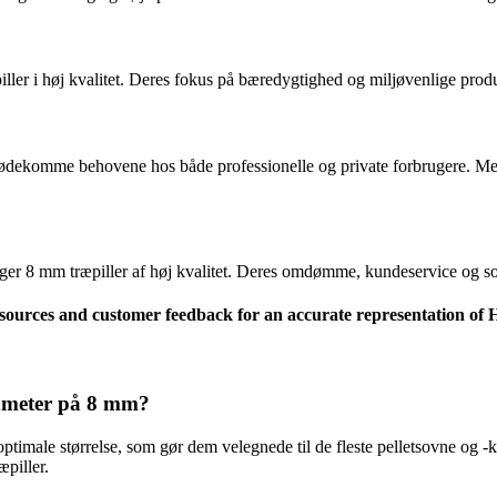
ller i høj kvalitet. Deres fokus på bæredygtighed og miljøvenlige produk
dekomme behovene hos både professionelle og private forbrugere. Med fo
øger 8 mm træpiller af høj kvalitet. Deres omdømme, kundeservice og sort
e sources and customer feedback for an accurate representation of 
iameter på 8 mm?
imale størrelse, som gør dem velegnede til de fleste pelletsovne og -ked
piller.