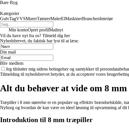
Bare Byg
Kategorier
Gulv
Tag
VVS
Murer
Tømrer
Maler
El
Maskiner
Branchen
Interiør
Min konto
Opret profil
Mailnyt
Vil du have nyt fra os? Tilmeld dig her
Nyhedsbrevet, du faktisk har lyst til at læse.
Din mail
Bliv medlem
Jeg tilslutter mig sidens betingelser og samtykker til persondatabeha
Tilmelding til nyhedsbrevet betyder, at du accepterer vores brugerbeti
Alt du behøver at vide om 8 mm 
Træpiller i 8 mm størrelse er en populær og effektiv brændselskilde, i
Nyborg og hvordan de kan være en ideel løsning til opvarmning af dit 
Introduktion til 8 mm træpiller