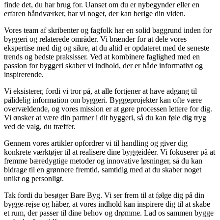
finde det, du har brug for. Uanset om du er nybegynder eller en
erfaren håndværker, har vi noget, der kan berige din viden.
Vores team af skribenter og fagfolk har en solid baggrund inden for
byggeri og relaterede områder. Vi brænder for at dele vores
ekspertise med dig og sikre, at du altid er opdateret med de seneste
trends og bedste praksisser. Ved at kombinere faglighed med en
passion for byggeri skaber vi indhold, der er både informativt og
inspirerende.
Vi eksisterer, fordi vi tror på, at alle fortjener at have adgang til
pålidelig information om byggeri. Byggeprojekter kan ofte være
overvældende, og vores mission er at gøre processen lettere for dig.
Vi ønsker at være din partner i dit byggeri, så du kan føle dig tryg
ved de valg, du træffer.
Gennem vores artikler opfordrer vi til handling og giver dig
konkrete værktøjer til at realisere dine byggeidéer. Vi fokuserer på at
fremme bæredygtige metoder og innovative løsninger, så du kan
bidrage til en grønnere fremtid, samtidig med at du skaber noget
unikt og personligt.
Tak fordi du besøger Bare Byg. Vi ser frem til at følge dig på din
bygge-rejse og håber, at vores indhold kan inspirere dig til at skabe
et rum, der passer til dine behov og drømme. Lad os sammen bygge