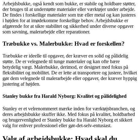
Arbejdsbukke, også kendt som bukke, er stabile og holdbare støtter,
der bruges til at understøtte materialer eller værktøjer under arbejde.
De findes i forskellige materialer som træ eller metal og kan justeres
i højden for at imødekomme forskellige behov. Arbejdsbukke er
afgørende for at sikre stabilitet og sikkerhed under diverse opgaver
som savning, malerarbejde eller reparationer.
Træbukke vs. Malerbukke: Hvad er forskellen?
Træbukke er ideelle til opgaver, der kræver en solid og pålidelig
støtte. De er velegnede til tunge materialer og kan ofte bære
betydelig vægt. Malerbukke, derimod, er designet med fokus på
fleksibilitet og mobilitet. De er lette at transportere og justere, hvilket
gør dem velegnede til malerarbejde eller opgaver, der kræver hyppig
justering af højden.
Stanley bukke fra Harald Nyborg: Kvalitet og pålidelighed
Stanley er et velrenommeret mærke inden for værktøjsbranchen, og
deres arbejdsbukke skuffer ikke. Med fokus på kvalitet, holdbarhed
og brugervenlighed er Stanley bukke fra Harald Nyborg et sikkert
valg for enhver professionel eller gør-det-selv-entusiast.
Valg af arbejdsbukke: Hvad skal du