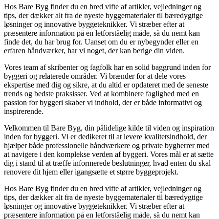
Hos Bare Byg finder du en bred vifte af artikler, vejledninger og
tips, der dækker alt fra de nyeste byggematerialer til bæredygtige
løsninger og innovative byggeteknikker. Vi stræber efter at
præsentere information på en letforståelig måde, så du nemt kan
finde det, du har brug for. Uanset om du er nybegynder eller en
erfaren håndværker, har vi noget, der kan berige din viden.
Vores team af skribenter og fagfolk har en solid baggrund inden for
byggeri og relaterede områder. Vi brænder for at dele vores
ekspertise med dig og sikre, at du altid er opdateret med de seneste
trends og bedste praksisser. Ved at kombinere faglighed med en
passion for byggeri skaber vi indhold, der er både informativt og
inspirerende.
Velkommen til Bare Byg, din pålidelige kilde til viden og inspiration
inden for byggeri. Vi er dedikeret til at levere kvalitetsindhold, der
hjælper både professionelle håndværkere og private bygherrer med
at navigere i den komplekse verden af byggeri. Vores mål er at sætte
dig i stand til at træffe informerede beslutninger, hvad enten du skal
renovere dit hjem eller igangsætte et større byggeprojekt.
Hos Bare Byg finder du en bred vifte af artikler, vejledninger og
tips, der dækker alt fra de nyeste byggematerialer til bæredygtige
løsninger og innovative byggeteknikker. Vi stræber efter at
præsentere information på en letforståelig måde, så du nemt kan