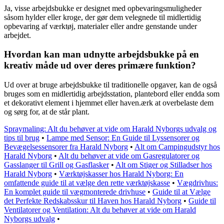
Ja, visse arbejdsbukke er designet med opbevaringsmuligheder
såsom hylder eller kroge, der gør dem velegnede til midlertidig
opbevaring af værktøj, materialer eller andre genstande under
arbejdet.
Hvordan kan man udnytte arbejdsbukke på en
kreativ måde ud over deres primære funktion?
Ud over at bruge arbejdsbukke til traditionelle opgaver, kan de også
bruges som en midlertidig arbejdsstation, plantebord eller endda som
et dekorativt element i hjemmet eller haven.ærk at overbelaste dem
og sørg for, at de står plant.
Spraymaling: Alt du behøver at vide om Harald Nyborgs udvalg og
tips til brug
•
Lampe med Sensor: En Guide til Lyssensorer og
Bevægelsessensorer fra Harald Nyborg
•
Alt om Campingudstyr hos
Harald Nyborg
•
Alt du behøver at vide om Gasregulatorer og
Gasslanger til Grill og Gasflasker
•
Alt om Stiger og Stilladser hos
Harald Nyborg
•
Værktøjskasser hos Harald Nyborg: En
omfattende guide til at vælge den rette værktøjskasse
•
Vægdrivhus:
En komplet guide til vægmonterede drivhuse
•
Guide til at Vælge
det Perfekte Redskabsskur til Haven hos Harald Nyborg
•
Guide til
Ventilatorer og Ventilation: Alt du behøver at vide om Harald
Nyborgs udvalg
•