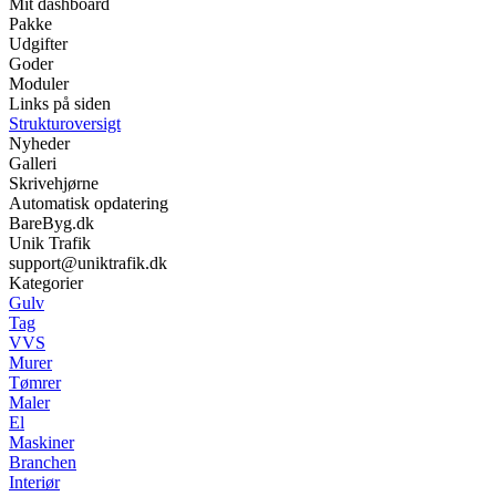
Mit dashboard
Pakke
Udgifter
Goder
Moduler
Links på siden
Strukturoversigt
Nyheder
Galleri
Skrivehjørne
Automatisk opdatering
BareByg.dk
Unik Trafik
support@uniktrafik.dk
Kategorier
Gulv
Tag
VVS
Murer
Tømrer
Maler
El
Maskiner
Branchen
Interiør