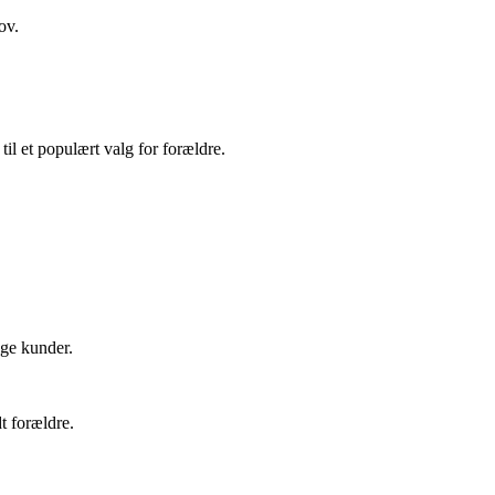
ov.
il et populært valg for forældre.
nge kunder.
t forældre.