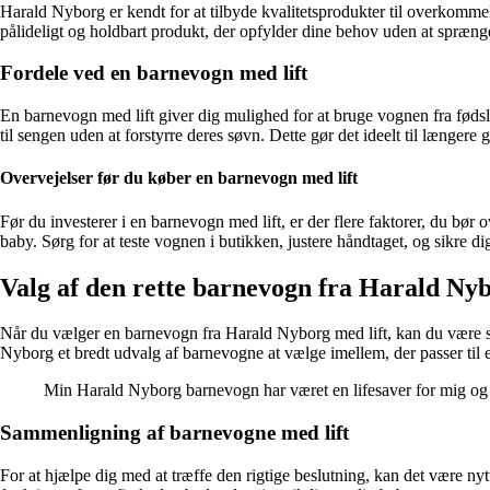
Harald Nyborg er kendt for at tilbyde kvalitetsprodukter til overkomme
pålideligt og holdbart produkt, der opfylder dine behov uden at spræng
Fordele ved en barnevogn med lift
En barnevogn med lift giver dig mulighed for at bruge vognen fra fødsl
til sengen uden at forstyrre deres søvn. Dette gør det ideelt til længere g
Overvejelser før du køber en barnevogn med lift
Før du investerer i en barnevogn med lift, er der flere faktorer, du bør 
baby. Sørg for at teste vognen i butikken, justere håndtaget, og sikre dig
Valg af den rette barnevogn fra Harald Ny
Når du vælger en barnevogn fra Harald Nyborg med lift, kan du være si
Nyborg et bredt udvalg af barnevogne at vælge imellem, der passer til
Min Harald Nyborg barnevogn har været en lifesaver for mig og m
Sammenligning af barnevogne med lift
For at hjælpe dig med at træffe den rigtige beslutning, kan det være nyt