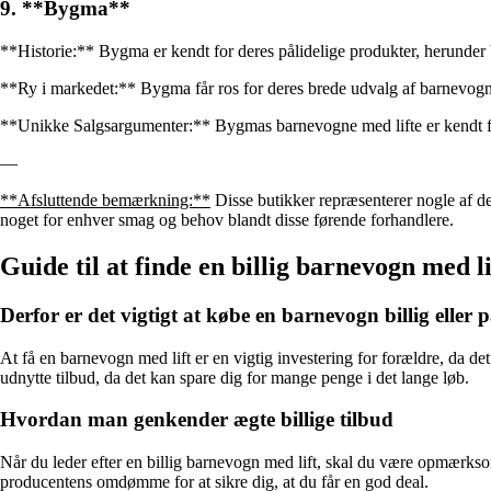
9. **Bygma**
**Historie:** Bygma er kendt for deres pålidelige produkter, herunder b
**Ry i markedet:** Bygma får ros for deres brede udvalg af barnevogne
**Unikke Salgsargumenter:** Bygmas barnevogne med lifte er kendt for 
—
**Afsluttende bemærkning:**
Disse butikker repræsenterer nogle af de 
noget for enhver smag og behov blandt disse førende forhandlere.
Guide til at finde en billig barnevogn med li
Derfor er det vigtigt at købe en barnevogn billig eller 
At få en barnevogn med lift er en vigtig investering for forældre, da de
udnytte tilbud, da det kan spare dig for mange penge i det lange løb.
Hvordan man genkender ægte billige tilbud
Når du leder efter en billig barnevogn med lift, skal du være opmærkso
producentens omdømme for at sikre dig, at du får en god deal.