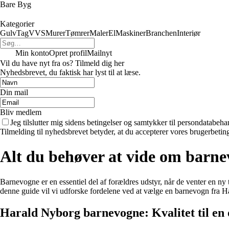
Bare Byg
Kategorier
Gulv
Tag
VVS
Murer
Tømrer
Maler
El
Maskiner
Branchen
Interiør
Min konto
Opret profil
Mailnyt
Vil du have nyt fra os? Tilmeld dig her
Nyhedsbrevet, du faktisk har lyst til at læse.
Din mail
Bliv medlem
Jeg tilslutter mig sidens betingelser og samtykker til persondatabeha
Tilmelding til nyhedsbrevet betyder, at du accepterer vores brugerbeti
Alt du behøver at vide om barne
Barnevogne er en essentiel del af forældres udstyr, når de venter en ny
denne guide vil vi udforske fordelene ved at vælge en barnevogn fra Ha
Harald Nyborg barnevogne: Kvalitet til en