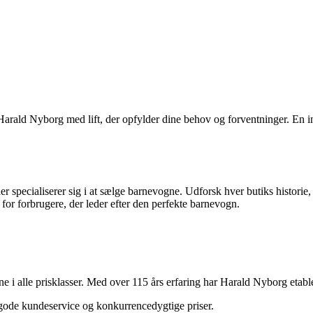
 Harald Nyborg med lift, der opfylder dine behov og forventninger. En i
r specialiserer sig i at sælge barnevogne. Udforsk hver butiks histori
 for forbrugere, der leder efter den perfekte barnevogn.
 i alle prisklasser. Med over 115 års erfaring har Harald Nyborg etable
ode kundeservice og konkurrencedygtige priser.