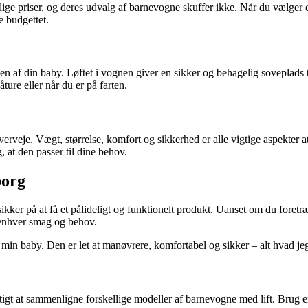
lige priser, og deres udvalg af barnevogne skuffer ikke. Når du vælger
e budgettet.
en af din baby. Løftet i vognen giver en sikker og behagelig soveplads 
åture eller når du er på farten.
overveje. Vægt, størrelse, komfort og sikkerhed er alle vigtige aspekter a
, at den passer til dine behov.
borg
kker på at få et pålideligt og funktionelt produkt. Uanset om du foret
 enhver smag og behov.
in baby. Den er let at manøvrere, komfortabel og sikker – alt hvad je
tigt at sammenligne forskellige modeller af barnevogne med lift. Brug en