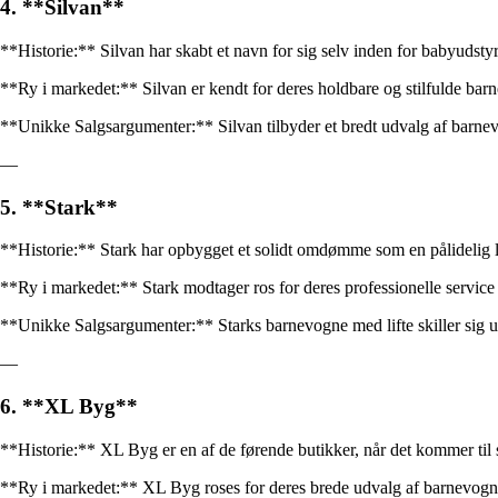
4. **Silvan**
**Historie:** Silvan har skabt et navn for sig selv inden for babyudsty
**Ry i markedet:** Silvan er kendt for deres holdbare og stilfulde barn
**Unikke Salgsargumenter:** Silvan tilbyder et bredt udvalg af barnevog
—
5. **Stark**
**Historie:** Stark har opbygget et solidt omdømme som en pålidelig le
**Ry i markedet:** Stark modtager ros for deres professionelle service 
**Unikke Salgsargumenter:** Starks barnevogne med lifte skiller sig ud 
—
6. **XL Byg**
**Historie:** XL Byg er en af de førende butikker, når det kommer til s
**Ry i markedet:** XL Byg roses for deres brede udvalg af barnevogne