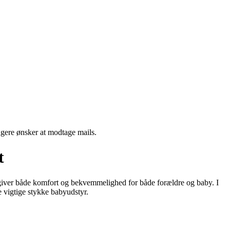
ngere ønsker at modtage mails.
t
der giver både komfort og bekvemmelighed for både forældre og baby. I
e vigtige stykke babyudstyr.