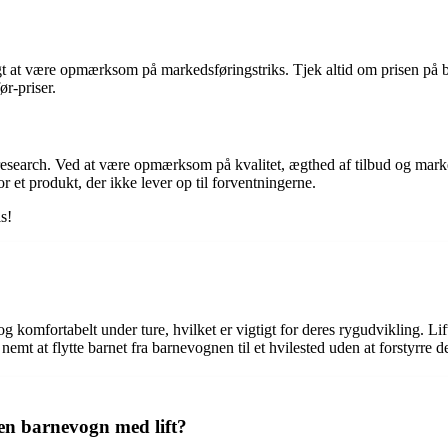
igt at være opmærksom på markedsføringstriks. Tjek altid om prisen på ba
ør-priser.
research. Ved at være opmærksom på kvalitet, ægthed af tilbud og marke
or et produkt, der ikke lever op til forventningerne.
s!
g komfortabelt under ture, hvilket er vigtigt for deres rygudvikling. Lift
mt at flytte barnet fra barnevognen til et hvilested uden at forstyrre d
en barnevogn med lift?