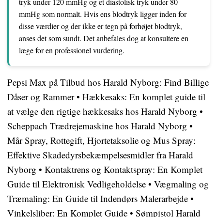
tryk under 120 mmHg og et diastolisk tryk under 80
mmHg som normalt. Hvis ens blodtryk ligger inden for
disse værdier og der ikke er tegn på forhøjet blodtryk,
anses det som sundt. Det anbefales dog at konsultere en
læge for en professionel vurdering.
Pepsi Max på Tilbud hos Harald Nyborg: Find Billige
Dåser og Rammer
•
Hækkesaks: En komplet guide til
at vælge den rigtige hækkesaks hos Harald Nyborg
•
Scheppach Trædrejemaskine hos Harald Nyborg
•
Mår Spray, Rottegift, Hjortetaksolie og Mus Spray:
Effektive Skadedyrsbekæmpelsesmidler fra Harald
Nyborg
•
Kontaktrens og Kontaktspray: En Komplet
Guide til Elektronisk Vedligeholdelse
•
Vægmaling og
Træmaling: En Guide til Indendørs Malerarbejde
•
Vinkelsliber: En Komplet Guide
•
Sømpistol Harald