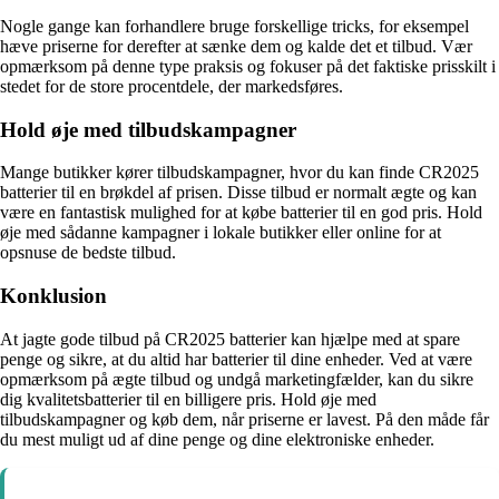
Nogle gange kan forhandlere bruge forskellige tricks, for eksempel
hæve priserne for derefter at sænke dem og kalde det et tilbud. Vær
opmærksom på denne type praksis og fokuser på det faktiske prisskilt i
stedet for de store procentdele, der markedsføres.
Hold øje med tilbudskampagner
Mange butikker kører tilbudskampagner, hvor du kan finde CR2025
batterier til en brøkdel af prisen. Disse tilbud er normalt ægte og kan
være en fantastisk mulighed for at købe batterier til en god pris. Hold
øje med sådanne kampagner i lokale butikker eller online for at
opsnuse de bedste tilbud.
Konklusion
At jagte gode tilbud på CR2025 batterier kan hjælpe med at spare
penge og sikre, at du altid har batterier til dine enheder. Ved at være
opmærksom på ægte tilbud og undgå marketingfælder, kan du sikre
dig kvalitetsbatterier til en billigere pris. Hold øje med
tilbudskampagner og køb dem, når priserne er lavest. På den måde får
du mest muligt ud af dine penge og dine elektroniske enheder.