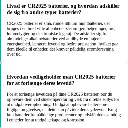
Hvad er CR2025 batterier, og hvordan adskiller
de sig fra andre typer batterier?
CR2025 batterier er små, runde lithium-møntbatterier, der
bruges i en bred vifte af enheder såsom fjernbetjeninger, ure,
lommelygter og elektroniske legetøj. De adskiller sig fra
almindelige alkalinebatterier ved at tilbyde en højere
energitæthed, længere levetid og bedre præstation, hvilket gør
dem ideelle til enheder, der kræver pålidelig strømforsyning
over tid.
Hvordan vedligeholder man CR2025 batterier
for at forlænge deres levetid?
For at forlænge levetiden på dine CR2025 batterier, bør du
opbevare dem ved stuetemperatur og væk fra direkte sollys for
at undgå overophedning. Undgå at opbevare batterierne i
fugtige omgivelser, da dette kan påvirke deres ydeevne. Brug
kun batterier fra pålidelige producenter og udskift dem samtidig
i enheder for at undgå lækage og korrosion.