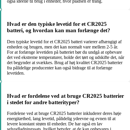
også ideelle til brug i enheder, hvor pladsen er trang.
Hvad er den typiske levetid for et CR2025
batteri, og hvordan kan man forlænge det?
Den typiske levetid for et CR2025 batteri varierer afhængigt af
enheden og brugen, men det kan normalt vare mellem 2-5 år.
For at forlænge levetiden på batteriet bør du undgå at opbevare
det ved ekstreme temperaturer, holde det tørt og udskifte det, når
det begynder at svækkes. Brug af høj kvalitet CR2025 batterier
fra pålidelige producenter kan også bidrage til at forlænge
levetiden.
Hvad er fordelene ved at bruge CR2025 batterier
i stedet for andre batterityper?
Fordelene ved at bruge CR2025 batterier inkluderer deres høje
energitæthed, lang levetid, pålidelig ydeevne og evnen til at
levere konstant strøm til enheder. De har også en lav
selvudladningssats, hvilket betyder, at de kan opbevares i