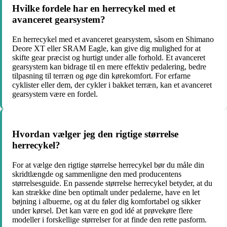
Hvilke fordele har en herrecykel med et
avanceret gearsystem?
En herrecykel med et avanceret gearsystem, såsom en Shimano
Deore XT eller SRAM Eagle, kan give dig mulighed for at
skifte gear præcist og hurtigt under alle forhold. Et avanceret
gearsystem kan bidrage til en mere effektiv pedalering, bedre
tilpasning til terræn og øge din kørekomfort. For erfarne
cyklister eller dem, der cykler i bakket terræn, kan et avanceret
gearsystem være en fordel.
Hvordan vælger jeg den rigtige størrelse
herrecykel?
For at vælge den rigtige størrelse herrecykel bør du måle din
skridtlængde og sammenligne den med producentens
størrelsesguide. En passende størrelse herrecykel betyder, at du
kan strække dine ben optimalt under pedalerne, have en let
bøjning i albuerne, og at du føler dig komfortabel og sikker
under kørsel. Det kan være en god idé at prøvekøre flere
modeller i forskellige størrelser for at finde den rette pasform.