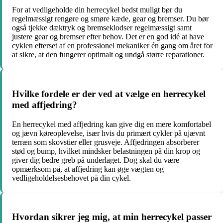
For at vedligeholde din herrecykel bedst muligt bør du
regelmæssigt rengøre og smøre kæde, gear og bremser. Du bør
også tjekke dæktryk og bremseklodser regelmæssigt samt
justere gear og bremser efter behov. Det er en god idé at have
cyklen efterset af en professionel mekaniker én gang om året for
at sikre, at den fungerer optimalt og undgå større reparationer.
Hvilke fordele er der ved at vælge en herrecykel
med affjedring?
En herrecykel med affjedring kan give dig en mere komfortabel
og jævn køreoplevelse, især hvis du primært cykler på ujævnt
terræn som skovstier eller grusveje. Affjedringen absorberer
stød og bump, hvilket mindsker belastningen på din krop og
giver dig bedre greb på underlaget. Dog skal du være
opmærksom på, at affjedring kan øge vægten og
vedligeholdelsesbehovet på din cykel.
Hvordan sikrer jeg mig, at min herrecykel passer