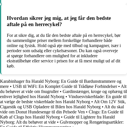
Hvordan sikrer jeg mig, at jeg får den bedste
aftale på en herrecykel?
For at sikre dig, at du får den bedste aftale på en herrecykel, bør
du sammenligne priser mellem forskellige forhandlere både
online og fysisk. Hold også øje med tilbud og kampagner, især i
perioder som udsalg eller cykelsæsoner. Du kan også overveje
at spørge forhandlere om mulighed for at inkludere
ekstratilbehør eller service i prisen for at få mest muligt ud af dit
køb.
Karabinhager fra Harald Nyborg: En Guide til Bardunstrammere og
mere
•
USB til WiFi: En Komplet Guide til Trådløse Forbindelser
•
Alt
du behøver at vide om fnugruller
•
Gardinstænger, kroge og ophæng til
enhver lejlighed hos Harald Nyborg
•
Vinduesviskerblade: En guide til
at vælge de bedste viskerblade hos Harald Nyborg
•
Alt Om 12V Stik,
Cigarstik og USB Opladere til Bilen hos Harald Nyborg
•
Alt du skal
vide om Donut Hundesenge til din Pelsede Ven
•
Clogs: En Guide til
Køb af Clogs hos Harald Nyborg
•
Guide til Lightere fra Harald
Nyborg: Alt du behøver at vide
•
Gulvmopper og Rengøringsartikler: