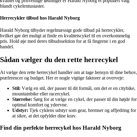
kvalitet og prisvenlige løsninger er Harald Nyborg et populært valg
blandt cykelentusiaster.
Herrecykler tilbud hos Harald Nyborg
Harald Nyborg tilbyder regelmæssigt gode tilbud på herrecykler,
hvilket gør det muligt at finde en kvalitetscykel til en overkommelig
pris. Hold øje med deres tilbudssektion for at få fingrene i en god
handel.
Sådan vælger du den rette herrecykel
At vælge den rette herrecykel handler om at tage hensyn til dine behov,
præferencer og budget. Her er nogle vigtige faktorer at overveje:
Stil:
Vælg en stil, der passer til dit formål, om det er en citybike,
mountainbike eller racercykel.
Størrelse:
Sørg for at vælge en cykel, der passer til din højde for
optimal komfort og ydeevne.
Udstyr:
Tjek cyklens udstyr som gear, bremser og affjedring for
at sikre, at det opfylder dine krav.
Find din perfekte herrecykel hos Harald Nyborg