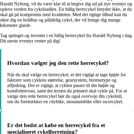
Harald Nyborg, vil du være klar til at begive dig ud på nye eventyr og
opleve verden fra cykelsadlen. En billig herrecykel betyder ikke, at du
skal gå på kompromis med kvaliteten. Med det rigtige tilbud kan du
sikre dig en holdbar og pålidelig cykel, der vil bringe dig mange
kilometer glæde.
Tag springet og invester i en billig herrecykel fra Harald Nyborg i dag.
Dit næste eventyr venter på dig!
Hvordan vælger jeg den rette herrecykel?
Når du skal vælge en herrecykel, er det vigtigt at tage højde for
faktorer som cyklens størrelse, gearsystem, bremsetype og
affjedring. Det er vigtigt, at cyklen passer til din højde og
komfortniveau, samt det terræn du primært skal cykle på. For at
vælge den rette herrecykel bør du også overveje din cykelstil,
om du foretrækker en citybike, mountainbike eller racercykel.
Er det bedst at købe en herrecykel fra et
specialiseret cykelforretning?