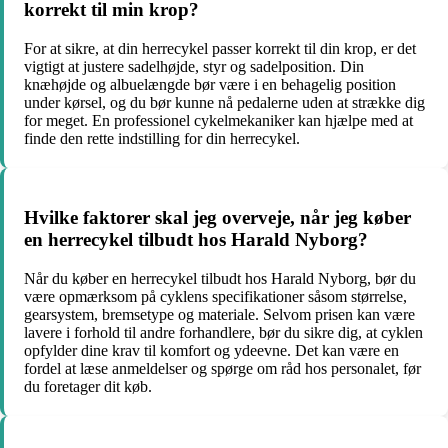
korrekt til min krop?
For at sikre, at din herrecykel passer korrekt til din krop, er det
vigtigt at justere sadelhøjde, styr og sadelposition. Din
knæhøjde og albuelængde bør være i en behagelig position
under kørsel, og du bør kunne nå pedalerne uden at strække dig
for meget. En professionel cykelmekaniker kan hjælpe med at
finde den rette indstilling for din herrecykel.
Hvilke faktorer skal jeg overveje, når jeg køber
en herrecykel tilbudt hos Harald Nyborg?
Når du køber en herrecykel tilbudt hos Harald Nyborg, bør du
være opmærksom på cyklens specifikationer såsom størrelse,
gearsystem, bremsetype og materiale. Selvom prisen kan være
lavere i forhold til andre forhandlere, bør du sikre dig, at cyklen
opfylder dine krav til komfort og ydeevne. Det kan være en
fordel at læse anmeldelser og spørge om råd hos personalet, før
du foretager dit køb.