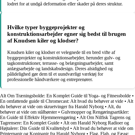
lodret for at undgå deformation eller skader på deres struktur.
Hvilke typer byggeprojekter og
konstruktionsarbejder egner sig bedst til brugen
af Knudsen kiler og klodser?
Knudsen kiler og klodser er velegnede til en bred vifte af
byggeprojekter og konstruktionsarbejder, herunder gulv- og
tagkonstruktioner, terrasse- og belægningsarbejder, samt
anlægsarbejde og landskabsdesign. Deres alsidighed og
pålidelighed gør dem til et uundværligt værktøj for
professionelle håndværkere og entreprenører.
Alt Om Træningsbolde: En Komplet Guide til Yoga- og Fitnessbolde
•
En omfattende guide til Chromecast: Alt hvad du behøver at vide
•
Alt
du behøver at vide om skruetvinger fra Harald Nyborg
•
Alt, du
behøver at vide om stålbørster
•
Gulvmopper og Rengøringsartikler:
En Guide til Effektiv Hjemmerengøring
•
Alt Om Nilfisk Tagrens og
Tagrensere: En Komplet Guide
•
Alt om Harald Nyborg Radioer og
Højtalere: Din Guide til Kvalitetslyd
•
Alt hvad du behøver at vide om
Printerpapir og Kopipapir fra Harald Nyborg
•
Flag, Flah, og Fæag: