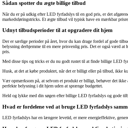
Sådan spotter du ægte billige tilbud
Når du er på udkig efter LED fyrfadslys til en god pris, er det afgør
markedsføringstricks. Et ægte tilbud vil typisk have en mærkbar prisred
Udnyt tilbudsperioder til at opgradere dit hjem
Der er særlige perioder på året, hvor du kan drage fordel af gode til
belysning derhjemme til en mere prisvenlig pris. Det er også værd at h
pris.
Med disse tips og tricks er du nu godt rustet til at finde billige LED f
Husk, at det at købe produktet, når det er billigt eller på tilbud, ikke 
Vær opmærksom på, at selvom et produkt er billigt, behøver det ikk
perfekte belysning i dit hjem uden at sprænge budgettet.
Held og lykke med din søgen efter billige LED fyrfadslys og gode til
Hvad er fordelene ved at bruge LED fyrfadslys sammen
LED fyrfadslys har en længere levetid, er mere energieffektive, gener