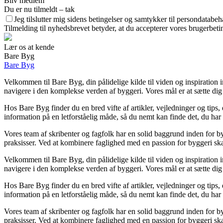
Bliv medlem
Du er nu tilmeldt – tak
Jeg tilslutter mig sidens betingelser og samtykker til persondatabeh
Tilmelding til nyhedsbrevet betyder, at du accepterer vores brugerbet
Lær os at kende
Bare Byg
Bare Byg
Velkommen til Bare Byg, din pålidelige kilde til viden og inspiration i
navigere i den komplekse verden af byggeri. Vores mål er at sætte dig i
Hos Bare Byg finder du en bred vifte af artikler, vejledninger og tips
information på en letforståelig måde, så du nemt kan finde det, du har
Vores team af skribenter og fagfolk har en solid baggrund inden for by
praksisser. Ved at kombinere faglighed med en passion for byggeri ska
Velkommen til Bare Byg, din pålidelige kilde til viden og inspiration i
navigere i den komplekse verden af byggeri. Vores mål er at sætte dig i
Hos Bare Byg finder du en bred vifte af artikler, vejledninger og tips
information på en letforståelig måde, så du nemt kan finde det, du har
Vores team af skribenter og fagfolk har en solid baggrund inden for by
praksisser. Ved at kombinere faglighed med en passion for byggeri ska