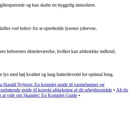
nergibesparende og kan skabe en hyggelig atmosfære.
dskiftes ved behov for at opretholde lysenes ydeevne.
re beboernes tilstedeværelse, hvilket kan afskrække indbrud.
 lys med høj kvalitet og lang batterilevetid for optimal brug.
fra Harald Nyborg: En komplet guide til varmelamper og
mfattende guide til korrekt afdækning af dit arbejdsområde
•
Alt du
r at vide om Skamler: En Komplet Guide
•