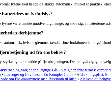
hvornår lysene skal tænde og slukke automatisk, hvilket er praktisk, e
atteridrevne fyrfadslys?
ade lysene være tændte unødvendigt længe, og sikre sig, at batterierne u
kkerheden derhjemme?
kke automatisk, hvis de glemmes tændt. Timerfunktionen kan også simule
jernbetjening ud fra ens behov?
ysstyrke og rækkevidde på fjernbetjeningen. Det er også vigtigt at vælge
Sikkerhed og Valg af den Rigtige Lås
•
Vælg den rette terrassevarmer 
g
•
Løvsuger og Løvblæser: En Komplet Guide
•
Afdækningsplast: En o
 vide om FM-transmittere med Bluetooth til bilen
•
Alt hvad du behøve