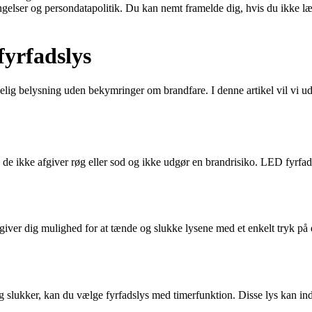
ingelser og persondatapolitik. Du kan nemt framelde dig, hvis du ikke l
fyrfadslys
lig belysning uden bekymringer om brandfare. I denne artikel vil vi ud
s, da de ikke afgiver røg eller sod og ikke udgør en brandrisiko. LED fyrfad
iver dig mulighed for at tænde og slukke lysene med et enkelt tryk på e
slukker, kan du vælge fyrfadslys med timerfunktion. Disse lys kan indstil