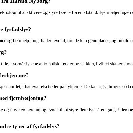
g fra Harald Nyborg?
ologi til at aktivere og styre lysene fra en afstand. Fjernbetjeningen sen
e fyrfadslys?
mer og fjernbetjening, batterilevetid, om de kan genoplades, og om de 
rg?
stille, hvornår lysene automatisk tænder og slukker, hvilket skaber atm
n derhjemme?
pisebordet, i badeværelset eller på hylderne. De kan også bruges sikkert
med fjernbetjening?
og farvetemperatur, og evnen til at styre flere lys på én gang. Ulempe
ndre typer af fyrfadslys?