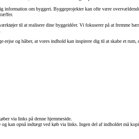
ålidelig information om byggeri. Byggeprojekter kan ofte være overvældende
ræffer.
værktøjer til at realisere dine byggeidéer. Vi fokuserer på at fremme bæ
.
gge-rejse og håber, at vores indhold kan inspirere dig til at skabe et r
u køber via links på denne hjemmeside.
 og kan opnå indtægt ved køb via links. Ingen del af indholdet må kopier