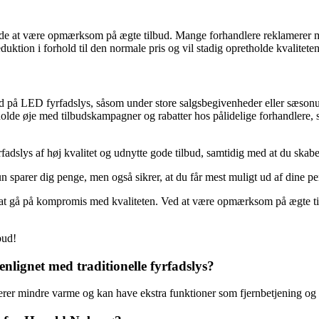
ende at være opmærksom på ægte tilbud. Mange forhandlere reklamerer me
uktion i forhold til den normale pris og vil stadig opretholde kvaliteten
bud på LED fyrfadslys, såsom under store salgsbegivenheder eller sæsonu
olde øje med tilbudskampagner og rabatter hos pålidelige forhandlere, s
yrfadslys af høj kvalitet og udnytte gode tilbud, samtidig med at du skab
kun sparer dig penge, men også sikrer, at du får mest muligt ud af dine pen
e at gå på kompromis med kvaliteten. Ved at være opmærksom på ægte ti
bud!
lignet med traditionelle fyrfadslys?
erer mindre varme og kan have ekstra funktioner som fjernbetjening og 