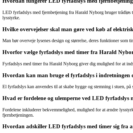
Hvordan fungerer LED fyrfadslys med fjernbetjenin
LED fyrfadslys med fjernbetjening fra Harald Nyborg bruger trådløs tekn
lysstyrke.
Hvilke overvejelser skal man gøre ved køb af elektrisk
Man bør overveje lysenes design og størrelse, deres funktioner som ti
Hvorfor vælge fyrfadslys med timer fra Harald Nybo
Fyrfadslys med timer fra Harald Nyborg giver dig mulighed for at ind
Hvordan kan man bruge el fyrfadslys i indretninge
El fyrfadslys kan anvendes til at skabe hygge og stemning i stuen, på s
Hvad er fordelene og ulemperne ved LED fyrfadslys 
Fordelene inkluderer bekvemmelighed, mulighed for at ændre lysstyrke 
fjernbetjeningen.
Hvordan adskiller LED fyrfadslys med timer sig fra a