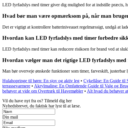
LED fyrfadslys med timer giver dig mulighed for at indstille præcis, 
Hvad bør man være opmærksom på, når man bruger b
Det er vigtigt at kontrollere batteriniveauet regelmæssigt, undgå at l
Hvordan kan LED fyrfadslys med timer forbedre si
LED fyrfadslys med timer kan reducere risikoen for brand ved at slu
Hvordan vælger man det rigtige LED fyrfadslys med f
Man bør overveje ønskede funktioner som timer, farveskift, justerbar l
Hulahopringe til børn: En sjov og aktiv leg
•
Cykellåse: En Guide til 
terrassevarmere
•
Akrylmaling: En Omfattende Guide til Valg og Bru
behøver at vide om Overtræk til Havemøbler
•
Alt hvad du behøver at
Vil du have nyt fra os? Tilmeld dig her
Nyhedsbrevet, du faktisk har lyst til at læse.
Din mail