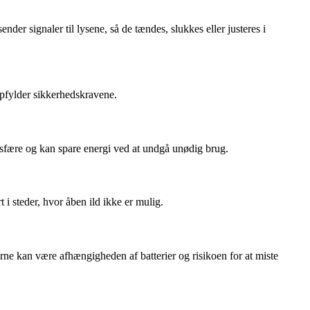
der signaler til lysene, så de tændes, slukkes eller justeres i
opfylder sikkerhedskravene.
osfære og kan spare energi ved at undgå unødig brug.
 i steder, hvor åben ild ikke er mulig.
rne kan være afhængigheden af batterier og risikoen for at miste