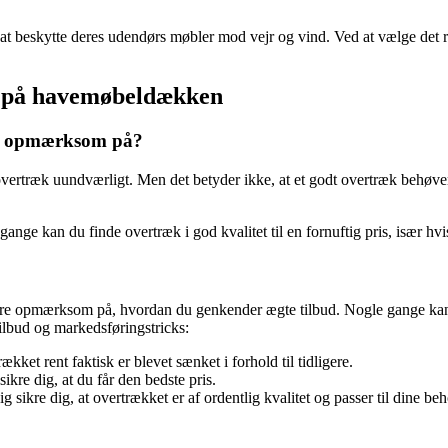
r at beskytte deres udendørs møbler mod vejr og vind. Ved at vælge det 
bud på havemøbeldækken
ære opmærksom på?
overtræk uundværligt. Men det betyder ikke, at et godt overtræk behøve
ange kan du finde overtræk i god kvalitet til en fornuftig pris, især hv
at være opmærksom på, hvordan du genkender ægte tilbud. Nogle gange kan
tilbud og markedsføringstricks:
ækket rent faktisk er blevet sænket i forhold til tidligere.
ikre dig, at du får den bedste pris.
sikre dig, at overtrækket er af ordentlig kvalitet og passer til dine beh