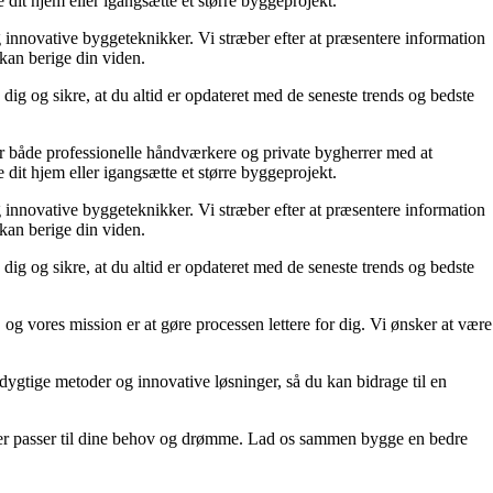
 dit hjem eller igangsætte et større byggeprojekt.
g innovative byggeteknikker. Vi stræber efter at præsentere information
 kan berige din viden.
dig og sikre, at du altid er opdateret med de seneste trends og bedste
lper både professionelle håndværkere og private bygherrer med at
 dit hjem eller igangsætte et større byggeprojekt.
g innovative byggeteknikker. Vi stræber efter at præsentere information
 kan berige din viden.
dig og sikre, at du altid er opdateret med de seneste trends og bedste
 og vores mission er at gøre processen lettere for dig. Vi ønsker at være
edygtige metoder og innovative løsninger, så du kan bidrage til en
m, der passer til dine behov og drømme. Lad os sammen bygge en bedre