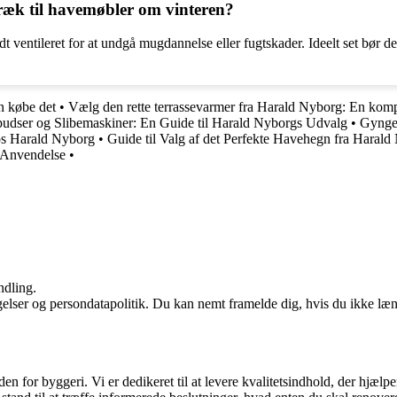
ræk til havemøbler om vinteren?
 ventileret for at undgå mugdannelse eller fugtskader. Ideelt set bør de
n købe det
•
Vælg den rette terrassevarmer fra Harald Nyborg: En komp
pudser og Slibemaskiner: En Guide til Harald Nyborgs Udvalg
•
Gynges
os Harald Nyborg
•
Guide til Valg af det Perfekte Havehegn fra Haral
 Anvendelse
•
ndling.
ngelser og persondatapolitik. Du kan nemt framelde dig, hvis du ikke læ
den for byggeri. Vi er dedikeret til at levere kvalitetsindhold, der hjæ