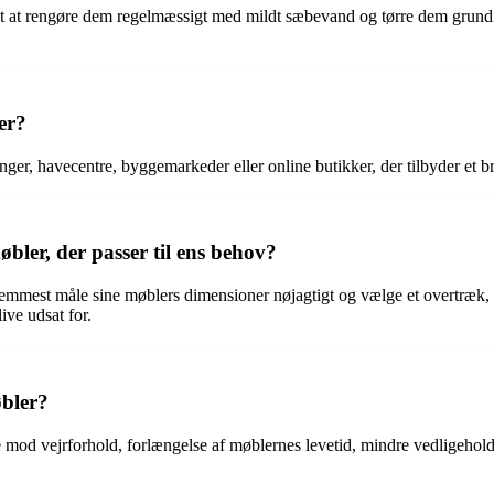
et at rengøre dem regelmæssigt med mildt sæbevand og tørre dem grundig
er?
ger, havecentre, byggemarkeder eller online butikker, der tilbyder et bre
bler, der passer til ens behov?
remmest måle sine møblers dimensioner nøjagtigt og vælge et overtræk, de
ive udsat for.
øbler?
e mod vejrforhold, forlængelse af møblernes levetid, mindre vedligehold