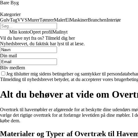
Bare Byg
Kategorier
Gulv
Tag
VVS
Murer
Tømrer
Maler
El
Maskiner
Branchen
Interiør
Min konto
Opret profil
Mailnyt
Vil du have nyt fra os? Tilmeld dig her
Nyhedsbrevet, du faktisk har lyst til at læse.
Din mail
Bliv medlem
Jeg tilslutter mig sidens betingelser og samtykker til persondatabeha
Tilmelding til nyhedsbrevet betyder, at du accepterer vores brugerbeti
Alt du behøver at vide om Over
Overtræk til havemøbler er afgørende for at beskytte dine udendørs møb
vælge det rigtige overtræk for at forlænge levetiden på dine møbler. I d
købe dem.
Materialer og Typer af Overtræk til Have