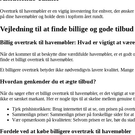
Overtræk til havemøbler er en vigtig investering for enhver, der ønske
på dine havemøbler og holde dem i topform året rundt.
Vejledning til at finde billige og gode til
Billig overtræk til havemøbler: Hvad er vigtigt at v
Når det kommer til at beskytte dine værdifulde havemøbler, er et godt 
finde et billigt overtræk til havemøbler.
Et billigere overtræk betyder ikke nødvendigvis lavere kvalitet. Mange g
Hvordan genkender du et ægte tilbud?
Når du søger efter et billigt overtræk til havemøbler, er det vigtigt 
ikke er sænket markant. Her er nogle tips til at skelne mellem genuine 
Tjek prishistorikken: Brug internettet til at se, om prisen på overtr
Sammenlign priser: Sammenlign priser på forskellige sider for at s
Vær opmærksom på kvaliteten: Selvom prisen er lav, bør du stadig 
Fordele ved at købe billigere overtræk til havemøbler