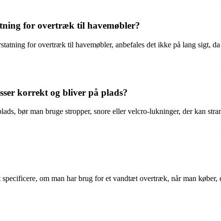
ning for overtræk til havemøbler?
tning for overtræk til havemøbler, anbefales det ikke på lang sigt, da p
ser korrekt og bliver på plads?
å plads, bør man bruge stropper, snore eller velcro-lukninger, der kan s
 at specificere, om man har brug for et vandtæt overtræk, når man købe