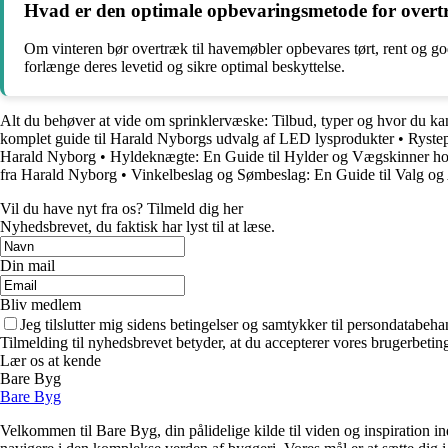
Hvad er den optimale opbevaringsmetode for overt
Om vinteren bør overtræk til havemøbler opbevares tørt, rent og godt
forlænge deres levetid og sikre optimal beskyttelse.
Alt du behøver at vide om sprinklervæske: Tilbud, typer og hvor du ka
komplet guide til Harald Nyborgs udvalg af LED lysprodukter
•
Ryste
Harald Nyborg
•
Hyldeknægte: En Guide til Hylder og Vægskinner h
fra Harald Nyborg
•
Vinkelbeslag og Sømbeslag: En Guide til Valg og
Vil du have nyt fra os? Tilmeld dig her
Nyhedsbrevet, du faktisk har lyst til at læse.
Din mail
Bliv medlem
Jeg tilslutter mig sidens betingelser og samtykker til persondatabeha
Tilmelding til nyhedsbrevet betyder, at du accepterer vores brugerbeti
Lær os at kende
Bare Byg
Bare Byg
Velkommen til Bare Byg, din pålidelige kilde til viden og inspiration in