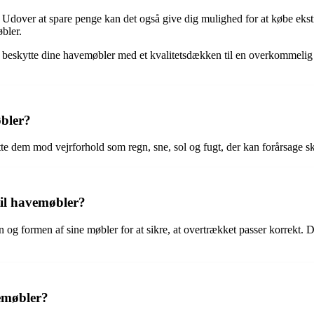
le. Udover at spare penge kan det også give dig mulighed for at købe eks
bler.
 at beskytte dine havemøbler med et kvalitetsdækken til en overkommelig p
øbler?
te dem mod vejrforhold som regn, sne, sol og fugt, der kan forårsage sk
il havemøbler?
g formen af sine møbler for at sikre, at overtrækket passer korrekt. Der
emøbler?