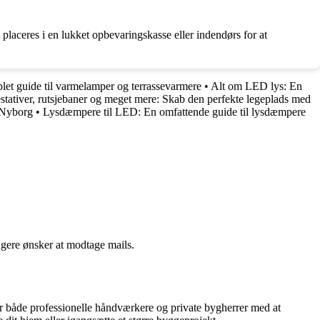
 placeres i en lukket opbevaringskasse eller indendørs for at
let guide til varmelamper og terrassevarmere
•
Alt om LED lys: En
tativer, rutsjebaner og meget mere: Skab den perfekte legeplads med
d Nyborg
•
Lysdæmpere til LED: En omfattende guide til lysdæmpere
ngere ønsker at modtage mails.
lper både professionelle håndværkere og private bygherrer med at