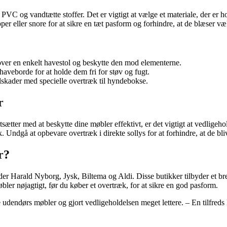
 PVC og vandtætte stoffer. Det er vigtigt at vælge et materiale, der er ho
er eller snore for at sikre en tæt pasform og forhindre, at de blæser væ
 over en enkelt havestol og beskytte den mod elementerne.
haveborde for at holde dem fri for støv og fugt.
skader med specielle overtræk til hyndebokse.
r
fortsætter med at beskytte dine møbler effektivt, er det vigtigt at vedl
 Undgå at opbevare overtræk i direkte sollys for at forhindre, at de bli
r?
 Harald Nyborg, Jysk, Biltema og Aldi. Disse butikker tilbyder et bredt
bler nøjagtigt, før du køber et overtræk, for at sikre en god pasform.
 udendørs møbler og gjort vedligeholdelsen meget lettere. – En tilfreds