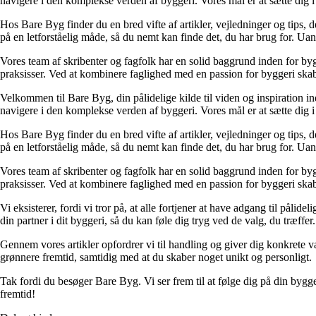
navigere i den komplekse verden af byggeri. Vores mål er at sætte dig i 
Hos Bare Byg finder du en bred vifte af artikler, vejledninger og tips, 
på en letforståelig måde, så du nemt kan finde det, du har brug for. Ua
Vores team af skribenter og fagfolk har en solid baggrund inden for byg
praksisser. Ved at kombinere faglighed med en passion for byggeri skabe
Velkommen til Bare Byg, din pålidelige kilde til viden og inspiration in
navigere i den komplekse verden af byggeri. Vores mål er at sætte dig i 
Hos Bare Byg finder du en bred vifte af artikler, vejledninger og tips, 
på en letforståelig måde, så du nemt kan finde det, du har brug for. Ua
Vores team af skribenter og fagfolk har en solid baggrund inden for byg
praksisser. Ved at kombinere faglighed med en passion for byggeri skabe
Vi eksisterer, fordi vi tror på, at alle fortjener at have adgang til pål
din partner i dit byggeri, så du kan føle dig tryg ved de valg, du træffer.
Gennem vores artikler opfordrer vi til handling og giver dig konkrete v
grønnere fremtid, samtidig med at du skaber noget unikt og personligt.
Tak fordi du besøger Bare Byg. Vi ser frem til at følge dig på din bygg
fremtid!