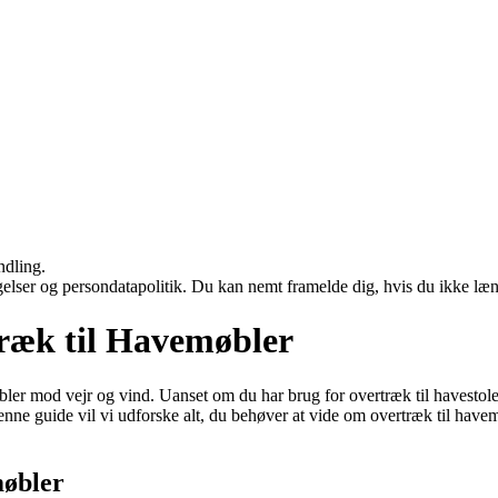
ndling.
ngelser og persondatapolitik. Du kan nemt framelde dig, hvis du ikke læ
træk til Havemøbler
ler mod vejr og vind. Uanset om du har brug for overtræk til havestole
enne guide vil vi udforske alt, du behøver at vide om overtræk til havemø
møbler