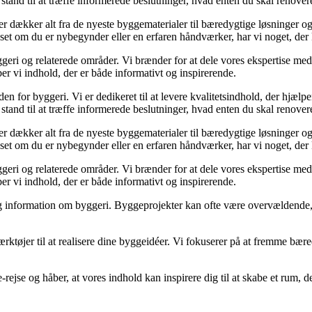
stand til at træffe informerede beslutninger, hvad enten du skal renovere
der dækker alt fra de nyeste byggematerialer til bæredygtige løsninger o
nset om du er nybegynder eller en erfaren håndværker, har vi noget, der
geri og relaterede områder. Vi brænder for at dele vores ekspertise med 
r vi indhold, der er både informativt og inspirerende.
den for byggeri. Vi er dedikeret til at levere kvalitetsindhold, der hjæ
stand til at træffe informerede beslutninger, hvad enten du skal renovere
der dækker alt fra de nyeste byggematerialer til bæredygtige løsninger o
nset om du er nybegynder eller en erfaren håndværker, har vi noget, der
geri og relaterede områder. Vi brænder for at dele vores ekspertise med 
r vi indhold, der er både informativt og inspirerende.
idelig information om byggeri. Byggeprojekter kan ofte være overvældende,
ærktøjer til at realisere dine byggeidéer. Vi fokuserer på at fremme bær
e-rejse og håber, at vores indhold kan inspirere dig til at skabe et ru