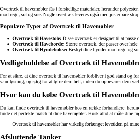
Overtræk til havemøbler fås i forskellige materialer, herunder polyester,
mod regn, sol og sne. Nogle overtræk leveres også med justerbare stropp
Populære Typer af Overtræk til Havemøbler
Overtræk til Havestole:
Disse overtræk er designet til at passe
Overtræk til Haveborde:
Større overtræk, der passer over hele 
Overtræk til Hyndebokse:
Beskyt dine hynder mod regn og sol
Vedligeholdelse af Overtræk til Havemøble
For at sikre, at dine overtræk til havemøbler forbliver i god stand og 
vandløsning, og sørg for at tørre dem helt, inden du opbevarer dem væk.
Hvor kan du købe Overtræk til Havemøble
Du kan finde overtræk til havemøbler hos en række forhandlere, herunder
finde det perfekte match til dine havemøbler. Husk altid at måle dine mø
Overtræk til havemøbler har virkelig forlænget levetiden på mine
Afsluttende Tanker