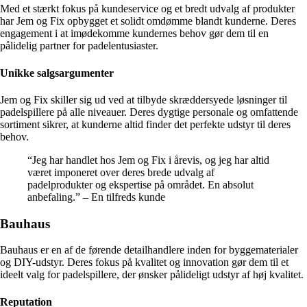
Med et stærkt fokus på kundeservice og et bredt udvalg af produkter
har Jem og Fix opbygget et solidt omdømme blandt kunderne. Deres
engagement i at imødekomme kundernes behov gør dem til en
pålidelig partner for padelentusiaster.
Unikke salgsargumenter
Jem og Fix skiller sig ud ved at tilbyde skræddersyede løsninger til
padelspillere på alle niveauer. Deres dygtige personale og omfattende
sortiment sikrer, at kunderne altid finder det perfekte udstyr til deres
behov.
“Jeg har handlet hos Jem og Fix i årevis, og jeg har altid
været imponeret over deres brede udvalg af
padelprodukter og ekspertise på området. En absolut
anbefaling.” – En tilfreds kunde
Bauhaus
Bauhaus er en af de førende detailhandlere inden for byggematerialer
og DIY-udstyr. Deres fokus på kvalitet og innovation gør dem til et
ideelt valg for padelspillere, der ønsker pålideligt udstyr af høj kvalitet.
Reputation