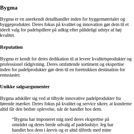
Bygma
Bygma er en anerkendt detailhandler inden for byggematerialer og
byggeprodukter. Deres fokus på kvalitet og innovation gør dem til et
ideelt valg for padelspillere på udkig efter pålideligt udstyr af høj
kvalitet.
Reputation
Bygma er kendt for deres dedikation til at levere kvalitetsprodukter og
professionel rådgivning. Deres omfattende sortiment og ekspertise
inden for padelprodukter gør dem til en foretrukken destination for
entusiaster.
Unikke salgsargumenter
Bygma adskiller sig ved at tilbyde innovative padelprodukter fra
førende mærker. Deres fokus på kvalitet og service sikrer, at kunderne
altid får den bedste oplevelse, når de handler hos dem.
“Bygma har imponeret mig med deres ekspertise på
området og deres brede udvalg af padeludstyr. Jeg har
handlet hos dem i årevis og er altid tilfreds med mine