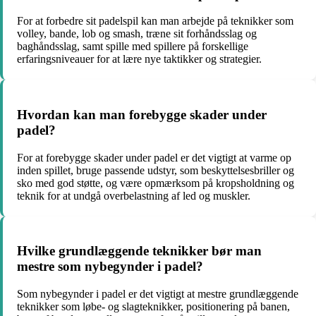
For at forbedre sit padelspil kan man arbejde på teknikker som
volley, bande, lob og smash, træne sit forhåndsslag og
baghåndsslag, samt spille med spillere på forskellige
erfaringsniveauer for at lære nye taktikker og strategier.
Hvordan kan man forebygge skader under
padel?
For at forebygge skader under padel er det vigtigt at varme op
inden spillet, bruge passende udstyr, som beskyttelsesbriller og
sko med god støtte, og være opmærksom på kropsholdning og
teknik for at undgå overbelastning af led og muskler.
Hvilke grundlæggende teknikker bør man
mestre som nybegynder i padel?
Som nybegynder i padel er det vigtigt at mestre grundlæggende
teknikker som løbe- og slagteknikker, positionering på banen,