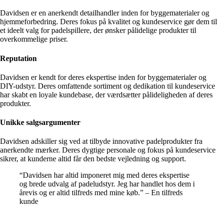
Davidsen er en anerkendt detailhandler inden for byggematerialer og
hjemmeforbedring. Deres fokus på kvalitet og kundeservice gør dem til
et ideelt valg for padelspillere, der ønsker pålidelige produkter til
overkommelige priser.
Reputation
Davidsen er kendt for deres ekspertise inden for byggematerialer og
DIY-udstyr. Deres omfattende sortiment og dedikation til kundeservice
har skabt en loyale kundebase, der værdsætter pålideligheden af deres
produkter.
Unikke salgsargumenter
Davidsen adskiller sig ved at tilbyde innovative padelprodukter fra
anerkendte mærker. Deres dygtige personale og fokus på kundeservice
sikrer, at kunderne altid får den bedste vejledning og support.
“Davidsen har altid imponeret mig med deres ekspertise
og brede udvalg af padeludstyr. Jeg har handlet hos dem i
årevis og er altid tilfreds med mine køb.” – En tilfreds
kunde