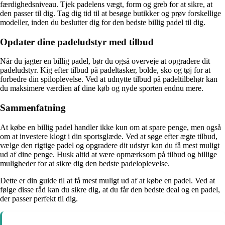
færdighedsniveau. Tjek padelens vægt, form og greb for at sikre, at
den passer til dig. Tag dig tid til at besøge butikker og prøv forskellige
modeller, inden du beslutter dig for den bedste billig padel til dig.
Opdater dine padeludstyr med tilbud
Når du jagter en billig padel, bør du også overveje at opgradere dit
padeludstyr. Kig efter tilbud på padeltasker, bolde, sko og tøj for at
forbedre din spiloplevelse. Ved at udnytte tilbud på padeltilbehør kan
du maksimere værdien af dine køb og nyde sporten endnu mere.
Sammenfatning
At købe en billig padel handler ikke kun om at spare penge, men også
om at investere klogt i din sportsglæde. Ved at søge efter ægte tilbud,
vælge den rigtige padel og opgradere dit udstyr kan du få mest muligt
ud af dine penge. Husk altid at være opmærksom på tilbud og billige
muligheder for at sikre dig den bedste padeloplevelse.
Dette er din guide til at få mest muligt ud af at købe en padel. Ved at
følge disse råd kan du sikre dig, at du får den bedste deal og en padel,
der passer perfekt til dig.