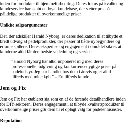
inden for produkter til hjemmeforbedring. Deres fokus på kvalitet og
kundeservice har skabt en loyal kundebase, der sætter pris på
pålidelige produkter til overkommelige priser.
Unikke salgsargumenter
Det, der adskiller Harald Nyborg, er deres dedikation til at tilbyde et
bredt udvalg af padelprodukter, der passer til både nybegyndere og
erfarne spillere. Deres ekspertise og engagement i området sikrer, at
kunderne altid får den bedste vejledning og service.
“Harald Nyborg har altid imponeret mig med deres
professionelle rådgivning og konkurrencedygtige priser på
padeludstyr. Jeg har handlet hos dem i årevis og er altid
tilfreds med mine køb.” – En tilfreds kunde
Jem og Fix
Jem og Fix har etableret sig som en af de førende detailhandlere inden
for DIY-sektoren. Deres engagement i at tilbyde kvalitetsprodukter til
overkommelige priser gør dem til et oplagt valg for padelentusiaster.
Reputation