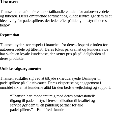
Thansen
Thansen er en af de førende detailhandlere inden for autoreservedele
og tilbehør. Deres omfattende sortiment og kundeservice gør dem til et
ideelt valg for padelspillere, der leder efter pålideligt udstyr til deres
behov.
Reputation
Thansen nyder stor respekt i branchen for deres ekspertise inden for
autoreservedele og tilbehør. Deres fokus på kvalitet og kundeservice
har skabt en loyale kundebase, der sætter pris på pålideligheden af
deres produkter.
Unikke salgsargumenter
Thansen adskiller sig ved at tilbyde skræddersyede løsninger til
padelspillere på alle niveauer. Deres ekspertise og engagement i
området sikrer, at kunderne altid får den bedste vejledning og support.
“Thansen har imponeret mig med deres professionelle
tilgang til padeludstyr. Deres dedikation til kvalitet og
service gør dem til en pålidelig partner for alle
padelspillere.” – En tilfreds kunde