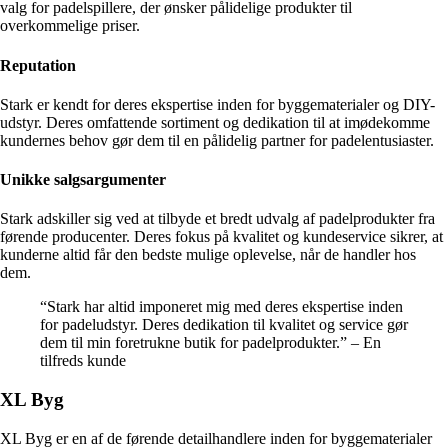
valg for padelspillere, der ønsker pålidelige produkter til
overkommelige priser.
Reputation
Stark er kendt for deres ekspertise inden for byggematerialer og DIY-
udstyr. Deres omfattende sortiment og dedikation til at imødekomme
kundernes behov gør dem til en pålidelig partner for padelentusiaster.
Unikke salgsargumenter
Stark adskiller sig ved at tilbyde et bredt udvalg af padelprodukter fra
førende producenter. Deres fokus på kvalitet og kundeservice sikrer, at
kunderne altid får den bedste mulige oplevelse, når de handler hos
dem.
“Stark har altid imponeret mig med deres ekspertise inden
for padeludstyr. Deres dedikation til kvalitet og service gør
dem til min foretrukne butik for padelprodukter.” – En
tilfreds kunde
XL Byg
XL Byg er en af de førende detailhandlere inden for byggematerialer