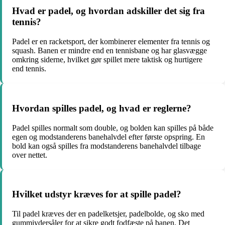
Hvad er padel, og hvordan adskiller det sig fra
tennis?
Padel er en racketsport, der kombinerer elementer fra tennis og
squash. Banen er mindre end en tennisbane og har glasvægge
omkring siderne, hvilket gør spillet mere taktisk og hurtigere
end tennis.
Hvordan spilles padel, og hvad er reglerne?
Padel spilles normalt som double, og bolden kan spilles på både
egen og modstanderens banehalvdel efter første opspring. En
bold kan også spilles fra modstanderens banehalvdel tilbage
over nettet.
Hvilket udstyr kræves for at spille padel?
Til padel kræves der en padelketsjer, padelbolde, og sko med
gummiydersåler for at sikre godt fodfæste på banen. Det