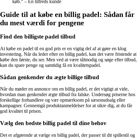
køb.” – En tilfreds kunde
Guide til at købe en billig padel: Sådan får
du mest værdi for pengene
Find den billigste padel tilbud
At købe en padel til en god pris er en vigtig del af at gøre en klog
investering. Når du leder efter en billig padel, kan det være fristende at
købe den første, du ser. Men ved at være tålmodig og søge efter tilbud,
kan du spare penge og samtidig få en kvalitetspadel.
Sådan genkender du ægte billige tilbud
Når du møder en annonce om en billig padel, er det vigtigt at vide,
hvordan man genkender ægte tilbud fra falske. Undersøg priserne hos
forskellige forhandlere og vær opmærksom på sæsonudsalg eller
kampagner. Gennemgå produktanmeldelser for at sikre dig, at du får
god kvalitet til prisen.
Vælg den bedste billig padel til dine behov
Det er afgørende at vælge en billig padel, der passer til dit spillestil og