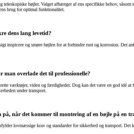
e og teleskopiske bøjler. Valget afhænger af ens specifikke behov, såsom s
ens brug for optimal funktionalitet.
kre dens lang levetid?
æssigt inspicere og smøre bøjlen for at forhindre rust og korrosion. Det a
ør man overlade det til professionelle?
de rette værktøjer, viden og færdigheder. Dog kan det være en god idé at 
kerheden under transport.
, når det kommer til montering af en bøjle på en tra
opfylder lovmæssige krav og standarder for sikkerhed og transport. Det 