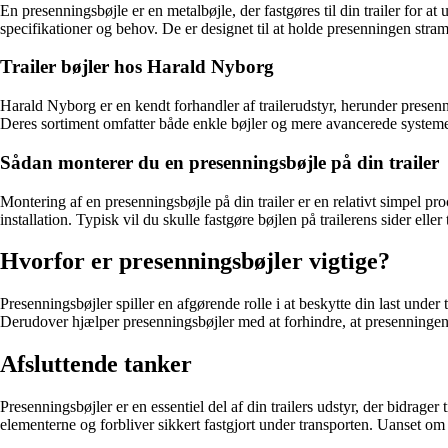
En presenningsbøjle er en metalbøjle, der fastgøres til din trailer for a
specifikationer og behov. De er designet til at holde presenningen stra
Trailer bøjler hos Harald Nyborg
Harald Nyborg er en kendt forhandler af trailerudstyr, herunder presennin
Deres sortiment omfatter både enkle bøjler og mere avancerede systemer ti
Sådan monterer du en presenningsbøjle på din trailer
Montering af en presenningsbøjle på din trailer er en relativt simpel proc
installation. Typisk vil du skulle fastgøre bøjlen på trailerens sider elle
Hvorfor er presenningsbøjler vigtige?
Presenningsbøjler spiller en afgørende rolle i at beskytte din last under 
Derudover hjælper presenningsbøjler med at forhindre, at presenningen fl
Afsluttende tanker
Presenningsbøjler er en essentiel del af din trailers udstyr, der bidrager 
elementerne og forbliver sikkert fastgjort under transporten. Uanset om d