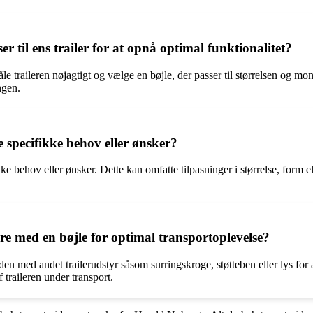
r til ens trailer for at opnå optimal funktionalitet?
måle traileren nøjagtigt og vælge en bøjle, der passer til størrelsen og m
ngen.
de specifikke behov eller ønsker?
ifikke behov eller ønsker. Dette kan omfatte tilpasninger i størrelse, fo
re med en bøjle for optimal transportoplevelse?
 med andet trailerudstyr såsom surringskroge, støtteben eller lys for a
f traileren under transport.