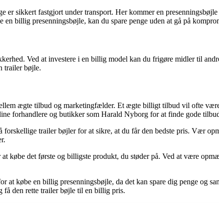
gage er sikkert fastgjort under transport. Her kommer en presenningsbøjle 
e en billig presenningsbøjle, kan du spare penge uden at gå på kompro
 sikkerhed. Ved at investere i en billig model kan du frigøre midler til a
trailer bøjle.
 mellem ægte tilbud og marketingfælder. Et ægte billigt tilbud vil ofte vær
ine forhandlere og butikker som Harald Nyborg for at finde gode tilbud p
orskellige trailer bøjler for at sikre, at du får den bedste pris. Vær o
r.
 for at købe det første og billigste produkt, du støder på. Ved at være
t købe en billig presenningsbøjle, da det kan spare dig penge og samt
den rette trailer bøjle til en billig pris.