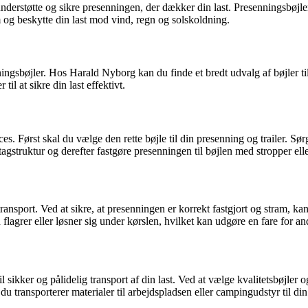
t understøtte og sikre presenningen, der dækker din last. Presenningsbøjle
m og beskytte din last mod vind, regn og solskoldning.
gsbøjler. Hos Harald Nyborg kan du finde et bredt udvalg af bøjler til din
l at sikre din last effektivt.
es. Først skal du vælge den rette bøjle til din presenning og trailer. Sør
r tagstruktur og derefter fastgøre presenningen til bøjlen med stropper ell
transport. Ved at sikre, at presenningen er korrekt fastgjort og stram, kan
agrer eller løsner sig under kørslen, hvilket kan udgøre en fare for and
til sikker og pålidelig transport af din last. Ved at vælge kvalitetsbøjler
u transporterer materialer til arbejdspladsen eller campingudstyr til din