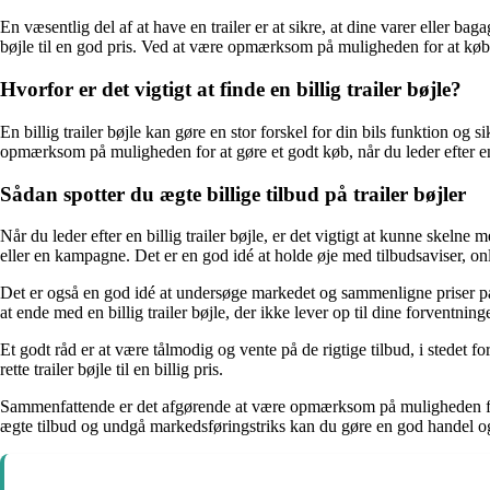
En væsentlig del af at have en trailer er at sikre, at dine varer eller ba
bøjle til en god pris. Ved at være opmærksom på muligheden for at køb
Hvorfor er det vigtigt at finde en billig trailer bøjle?
En billig trailer bøjle kan gøre en stor forskel for din bils funktion og
opmærksom på muligheden for at gøre et godt køb, når du leder efter en 
Sådan spotter du ægte billige tilbud på trailer bøjler
Når du leder efter en billig trailer bøjle, er det vigtigt at kunne skelne
eller en kampagne. Det er en god idé at holde øje med tilbudsaviser, onl
Det er også en god idé at undersøge markedet og sammenligne priser på f
at ende med en billig trailer bøjle, der ikke lever op til dine forventninge
Et godt råd er at være tålmodig og vente på de rigtige tilbud, i stedet
rette trailer bøjle til en billig pris.
Sammenfattende er det afgørende at være opmærksom på muligheden for a
ægte tilbud og undgå markedsføringstriks kan du gøre en god handel og få 