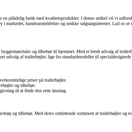
ge en pålidelig butik med kvalitetsprodukter. I denne artikel vil vi udfors
s ry i markedet, kundeanmeldelser og unikke salgsargumenter. Lad os se n
ggematerialer og tilbehør til hjemmet. Med et bredt udvalg af trailerbø
t udvalg af trailerbøjler, lige fra standardmodeller til specialdesignede 
erkommelige priser på trailerbøjler.
erbøjler og tilbehør.
ning til at finde den rette løsning.
tøj og tilbehør. Med deres omfattende sortiment af trailerbøjler og rel