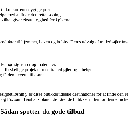
r til konkurrencedygtige priser.
lpe med at finde den rette løsning.
hvilket giver ekstra tryghed for køberne.
dukter til hjemmet, haven og hobby. Deres udvalg af trailerbøjler imø
skellige størrelser og materialer.
 forskellige projekter med trailerbøjler og tilbehør.
g få dem leveret til døren.
signet løsning, er disse butikker ideelle destinationer for at finde den r
 og Fix samt Bauhaus blandt de førende butikker inden for denne nich
s: Sådan spotter du gode tilbud