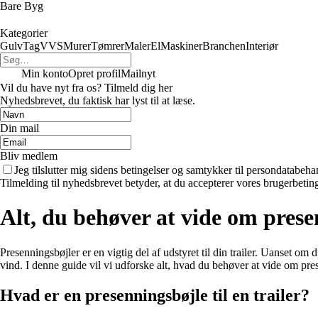
Bare Byg
Kategorier
Gulv
Tag
VVS
Murer
Tømrer
Maler
El
Maskiner
Branchen
Interiør
Min konto
Opret profil
Mailnyt
Vil du have nyt fra os? Tilmeld dig her
Nyhedsbrevet, du faktisk har lyst til at læse.
Din mail
Bliv medlem
Jeg tilslutter mig sidens betingelser og samtykker til persondatabeha
Tilmelding til nyhedsbrevet betyder, at du accepterer vores brugerbeti
Alt, du behøver at vide om presen
Presenningsbøjler er en vigtig del af udstyret til din trailer. Uanset om d
vind. I denne guide vil vi udforske alt, hvad du behøver at vide om pres
Hvad er en presenningsbøjle til en trailer?