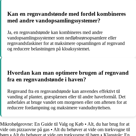
Kan en regnvandstønde med fordel kombineres
med andre vandopsamlingssystemer?
Ja, en regnvandstønde kan kombineres med andre
vandopsamlingssystemer som nedløbsrørsopsamlere eller
regnvandsfaskiner for at maksimere opsamlingen af regnvand
og reducere belastningen på kloaksystemet.
Hvordan kan man optimere brugen af regnvand
fra en regnvandstønde i haven?
Regnvand fra en regnvandstønde kan anvendes effektivt til
vanding af planter, græsplænen eller til andre haveformål. Det
anbefales at bruge vandet om morgenen eller om aftenen for at
reducere fordampning og maksimere vandudnyttelsen.
Mikrobølgeovne: En Guide til Valg og Køb
•
Alt, du har brug for at
vide om pizzaovne på gas
•
Alt du behøver at vide om trækvogne til
børn
•
Alt du behøver at vide om trækvogne til børn
•
Klapstole: En