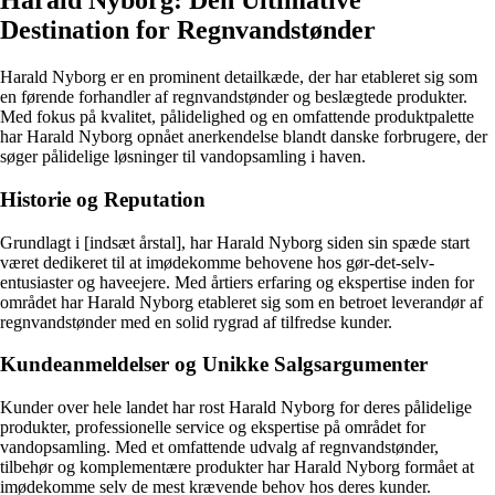
Harald Nyborg: Den Ultimative
Destination for Regnvandstønder
Harald Nyborg er en prominent detailkæde, der har etableret sig som
en førende forhandler af regnvandstønder og beslægtede produkter.
Med fokus på kvalitet, pålidelighed og en omfattende produktpalette
har Harald Nyborg opnået anerkendelse blandt danske forbrugere, der
søger pålidelige løsninger til vandopsamling i haven.
Historie og Reputation
Grundlagt i [indsæt årstal], har Harald Nyborg siden sin spæde start
været dedikeret til at imødekomme behovene hos gør-det-selv-
entusiaster og haveejere. Med årtiers erfaring og ekspertise inden for
området har Harald Nyborg etableret sig som en betroet leverandør af
regnvandstønder med en solid rygrad af tilfredse kunder.
Kundeanmeldelser og Unikke Salgsargumenter
Kunder over hele landet har rost Harald Nyborg for deres pålidelige
produkter, professionelle service og ekspertise på området for
vandopsamling. Med et omfattende udvalg af regnvandstønder,
tilbehør og komplementære produkter har Harald Nyborg formået at
imødekomme selv de mest krævende behov hos deres kunder.