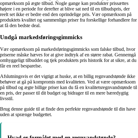
opmærksom på ægte tilbud. Nogle gange kan produkter prissættes
højere i en periode for derefter at blive sat ned til en tilbudspris, der
reelt set ikke er bedre end den oprindelige pris. Vær opmærksom på
produktets kvalitet og sammenlign priser fra forskellige forhandlere for
at få den bedste deal.
Undgå markedsføringsgimmicks
Vær opmærksom på markedsføringsgimmicks som falske tilbud, hvor
priserne måske hæves for at give indtryk af en større rabat. Gennemgå
omhyggeligt tilbuddet og tjek produktets pris historik for at sikre, at du
får en reel besparelse.
Afslutningsvis er det vigtigt at huske, at en billig regnvandstønde ikke
behøver at gå på kompromis med kvaliteten. Ved at være opmærksom
på tilbud og ægte billige priser kan du få en kvalitetsregnvandstønde til
en pris, der passer til dit budget og bidrager til en mere bæredygtig
livsstil.
Brug denne guide til at finde den perfekte regnvandstønde til din have
uden at sprænge budgettet.
Hvad er formålet med en regnvandstønde?