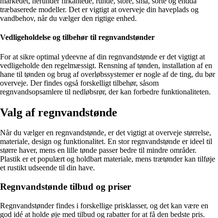
markedet, herunder firkantede, runde, store, små, sorte og endda
træbaserede modeller. Det er vigtigt at overveje din haveplads og
vandbehov, når du vælger den rigtige enhed.
Vedligeholdelse og tilbehør til regnvandstønder
For at sikre optimal ydeevne af din regnvandstønde er det vigtigt at
vedligeholde den regelmæssigt. Rensning af tønden, installation af en
hane til tønden og brug af overløbssystemer er nogle af de ting, du bør
overveje. Der findes også forskelligt tilbehør, såsom
regnvandsopsamlere til nedløbsrør, der kan forbedre funktionaliteten.
Valg af regnvandstønde
Når du vælger en regnvandstønde, er det vigtigt at overveje størrelse,
materiale, design og funktionalitet. En stor regnvandstønde er ideel til
større haver, mens en lille tønde passer bedre til mindre områder.
Plastik er et populært og holdbart materiale, mens trætønder kan tilføje
et rustikt udseende til din have.
Regnvandstønde tilbud og priser
Regnvandstønder findes i forskellige prisklasser, og det kan være en
god idé at holde øje med tilbud og rabatter for at få den bedste pris.