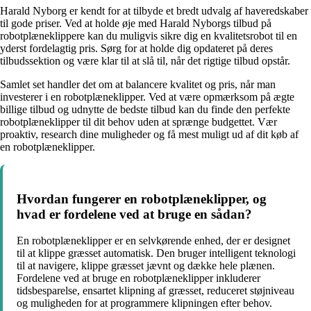
Harald Nyborg er kendt for at tilbyde et bredt udvalg af haveredskaber
til gode priser. Ved at holde øje med Harald Nyborgs tilbud på
robotplæneklippere kan du muligvis sikre dig en kvalitetsrobot til en
yderst fordelagtig pris. Sørg for at holde dig opdateret på deres
tilbudssektion og være klar til at slå til, når det rigtige tilbud opstår.
Samlet set handler det om at balancere kvalitet og pris, når man
investerer i en robotplæneklipper. Ved at være opmærksom på ægte
billige tilbud og udnytte de bedste tilbud kan du finde den perfekte
robotplæneklipper til dit behov uden at sprænge budgettet. Vær
proaktiv, research dine muligheder og få mest muligt ud af dit køb af
en robotplæneklipper.
Hvordan fungerer en robotplæneklipper, og
hvad er fordelene ved at bruge en sådan?
En robotplæneklipper er en selvkørende enhed, der er designet
til at klippe græsset automatisk. Den bruger intelligent teknologi
til at navigere, klippe græsset jævnt og dække hele plænen.
Fordelene ved at bruge en robotplæneklipper inkluderer
tidsbesparelse, ensartet klipning af græsset, reduceret støjniveau
og muligheden for at programmere klipningen efter behov.