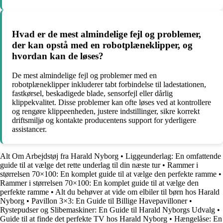
Hvad er de mest almindelige fejl og problemer,
der kan opstå med en robotplæneklipper, og
hvordan kan de løses?
De mest almindelige fejl og problemer med en
robotplæneklipper inkluderer tabt forbindelse til ladestationen,
fastkørsel, beskadigede blade, sensorfejl eller dårlig
klippekvalitet. Disse problemer kan ofte løses ved at kontrollere
og rengøre klippeenheden, justere indstillinger, sikre korrekt
driftsmiljø og kontakte producentens support for yderligere
assistancer.
Alt Om Arbejdstøj fra Harald Nyborg
•
Liggeunderlag: En omfattende
guide til at vælge det rette underlag til din næste tur
•
Rammer i
størrelsen 70×100: En komplet guide til at vælge den perfekte ramme
•
Rammer i størrelsen 70×100: En komplet guide til at vælge den
perfekte ramme
•
Alt du behøver at vide om elbiler til børn hos Harald
Nyborg
•
Pavillon 3×3: En Guide til Billige Havepavilloner
•
Rystepudser og Slibemaskiner: En Guide til Harald Nyborgs Udvalg
•
Guide til at finde det perfekte TV hos Harald Nyborg
•
Hængelåse: En