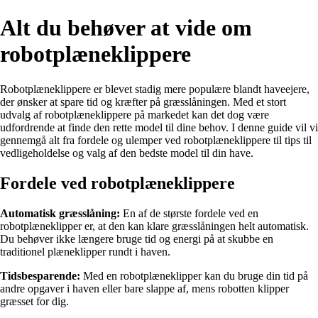
Alt du behøver at vide om
robotplæneklippere
Robotplæneklippere er blevet stadig mere populære blandt haveejere,
der ønsker at spare tid og kræfter på græsslåningen. Med et stort
udvalg af robotplæneklippere på markedet kan det dog være
udfordrende at finde den rette model til dine behov. I denne guide vil vi
gennemgå alt fra fordele og ulemper ved robotplæneklippere til tips til
vedligeholdelse og valg af den bedste model til din have.
Fordele ved robotplæneklippere
Automatisk græsslåning:
En af de største fordele ved en
robotplæneklipper er, at den kan klare græsslåningen helt automatisk.
Du behøver ikke længere bruge tid og energi på at skubbe en
traditionel plæneklipper rundt i haven.
Tidsbesparende:
Med en robotplæneklipper kan du bruge din tid på
andre opgaver i haven eller bare slappe af, mens robotten klipper
græsset for dig.