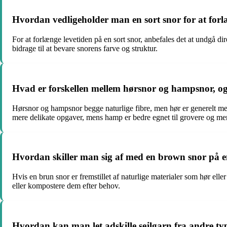
Hvordan vedligeholder man en sort snor for at forl
For at forlænge levetiden på en sort snor, anbefales det at undgå d
bidrage til at bevare snorens farve og struktur.
Hvad er forskellen mellem hørsnor og hampsnor, o
Hørsnor og hampsnor begge naturlige fibre, men hør er generelt mere
mere delikate opgaver, mens hamp er bedre egnet til grovere og m
Hvordan skiller man sig af med en brown snor på 
Hvis en brun snor er fremstillet af naturlige materialer som hør el
eller kompostere dem efter behov.
Hvordan kan man let adskille sejlgarn fra andre t