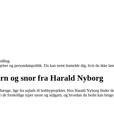
ndling.
ngelser og persondatapolitik. Du kan nemt framelde dig, hvis du ikke læ
arn og snor fra Harald Nyborg
nge, lige fra sejlads til hobbyprojekter. Hos Harald Nyborg finder du e
 i de forskellige typer snore og sejlgarn, og hvordan du bedst kan brug