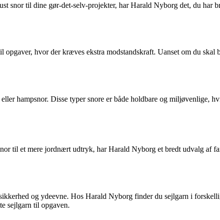
bust snor til dine gør-det-selv-projekter, har Harald Nyborg det, du har b
til opgaver, hvor der kræves ekstra modstandskraft. Uanset om du skal bi
eller hampsnor. Disse typer snore er både holdbare og miljøvenlige, hvi
 snor til et mere jordnært udtryk, har Harald Nyborg et bredt udvalg af fa
 sikkerhed og ydeevne. Hos Harald Nyborg finder du sejlgarn i forskellig
te sejlgarn til opgaven.