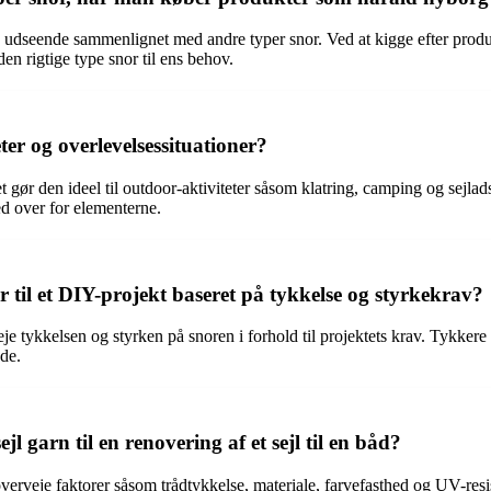
e udseende sammenlignet med andre typer snor. Ved at kigge efter produ
den rigtige type snor til ens behov.
er og overlevelsessituationer?
t gør den ideel til outdoor-aktiviteter såsom klatring, camping og sejlad
d over for elementerne.
til et DIY-projekt baseret på tykkelse og styrkekrav?
je tykkelsen og styrken på snoren i forhold til projektets krav. Tykkere 
jde.
 garn til en renovering af et sejl til en båd?
t overveje faktorer såsom trådtykkelse, materiale, farvefasthed og UV-res