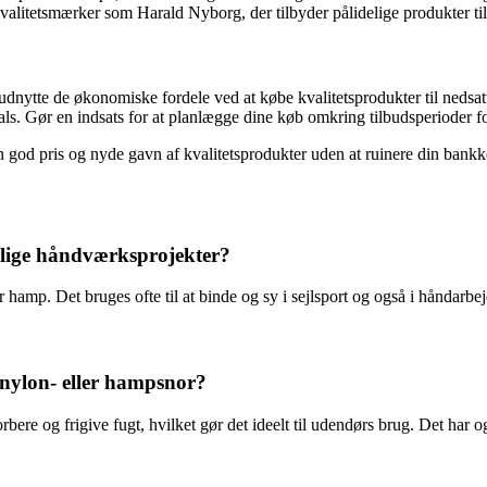
r kvalitetsmærker som Harald Nyborg, der tilbyder pålidelige produkter til
dnytte de økonomiske fordele ved at købe kvalitetsprodukter til nedsatt
deals. Gør en indsats for at planlægge dine køb omkring tilbudsperioder f
 en god pris og nyde gavn af kvalitetsprodukter uden at ruinere din ba
llige håndværksprojekter?
r hamp. Det bruges ofte til at binde og sy i sejlsport og også i håndarbej
 nylon- eller hampsnor?
bere og frigive fugt, hvilket gør det ideelt til udendørs brug. Det har o