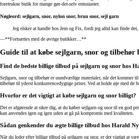
foretrukne butik for mange gør-det-selv entusiaster.
Nøgleord: sejlgarn, snor, nylon snor, brun snor, sejl garn
Jeg elsker at handle hos Jem og Fix, fordi jeg altid kan finde de
—**Fortsættes med de øvrige butikker…**
Guide til at købe sejlgarn, snor og tilbehør
Find de bedste billige tilbud på sejlgarn og snor hos 
Sejlgarn, snor og tilbehør er uundværlige materialer, når det kommer ti
tilbehør til yderst konkurrencedygtige priser. Ved at holde øje med de b
Hvorfor er det vigtigt at købe sejlgarn og snor billigt?
Det er afgørende at sikre dig, at du køber sejlgarn og snor til en god pri
kan anvendes igen og igen uden at gå på kompromis med kvaliteten.
Sådan genkender du ægte billige tilbud hos Harald N
Når du leder efter billige tilbud på sejlgarn og snor, er det vigtigt