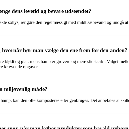
ænge dens levetid og bevare udseendet?
irekte sollys, rengøre den regelmæssigt med mildt sæbevand og undgå at 
g hvornår bør man vælge den ene frem for den anden?
 blødt og glat, mens hamp er grovere og mere slidstærkt. Valget mellem 
ere krævende opgaver.
en miljøvenlig måde?
ler hamp, kan den ofte komposteres eller genbruges. Det anbefales at ski
yper snor, når man køber produkter som harald nyborg