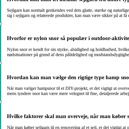
Sejlgarn kan normalt genkendes ved dets glatte, stærke og naturlig
sig i sejlgarn og relaterede produkter, kan man være sikker på at få 
Hvorfor er nylon snor så populær i outdoor-aktivitet
Nylon snor er kendt for sin styrke, alsidighed og holdbarhed, hvilke
nødsituationer på grund af dens pålidelighed og modstandsdygtighe
Hvordan kan man vælge den rigtige type hamp snor 
Når man vælger hampsnor til et DIY-projekt, er det vigtigt at overve
mens tyndere snor kan være mere velegnet til fine, detaljerede arbe
Hvilke faktorer skal man overveje, når man køber sejl
Når man køber sejlgarn til en renovering af et sejl, er det vigtigt a