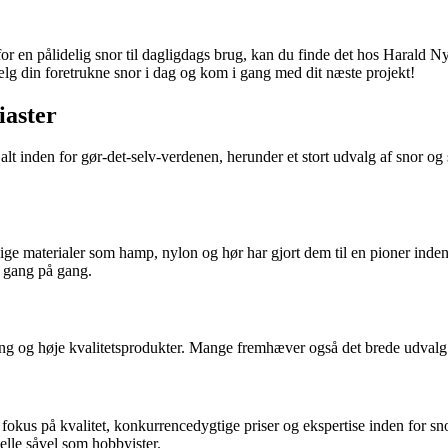
 for en pålidelig snor til dagligdags brug, kan du finde det hos Harald 
 Vælg din foretrukne snor i dag og kom i gang med dit næste projekt!
iaster
alt inden for gør-det-selv-verdenen, herunder et stort udvalg af snor o
ellige materialer som hamp, nylon og hør har gjort dem til en pioner i
e gang på gang.
ng og høje kvalitetsprodukter. Mange fremhæver også det brede udvalg af 
okus på kvalitet, konkurrencedygtige priser og ekspertise inden for snore
nelle såvel som hobbyister.