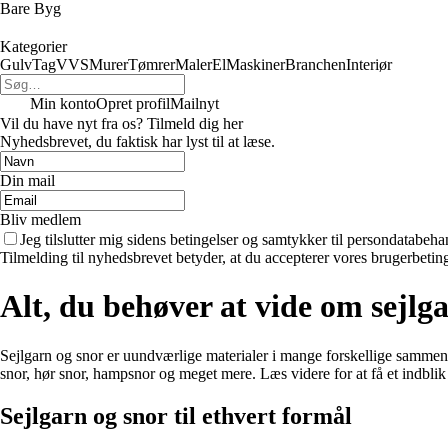
Bare Byg
Kategorier
Gulv
Tag
VVS
Murer
Tømrer
Maler
El
Maskiner
Branchen
Interiør
Min konto
Opret profil
Mailnyt
Vil du have nyt fra os? Tilmeld dig her
Nyhedsbrevet, du faktisk har lyst til at læse.
Din mail
Bliv medlem
Jeg tilslutter mig sidens betingelser og samtykker til persondatabeha
Tilmelding til nyhedsbrevet betyder, at du accepterer vores brugerbeti
Alt, du behøver at vide om sejlg
Sejlgarn og snor er uundværlige materialer i mange forskellige sammenhæ
snor, hør snor, hampsnor og meget mere. Læs videre for at få et indblik
Sejlgarn og snor til ethvert formål