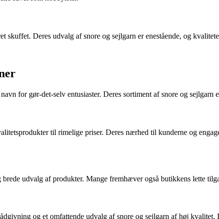
t skuffet. Deres udvalg af snore og sejlgarn er enestående, og kvaliteten
ner
n for gør-det-selv entusiaster. Deres sortiment af snore og sejlgarn er
kvalitetsprodukter til rimelige priser. Deres nærhed til kunderne og eng
og brede udvalg af produkter. Mange fremhæver også butikkens lette til
 rådgivning og et omfattende udvalg af snore og sejlgarn af høj kvalite