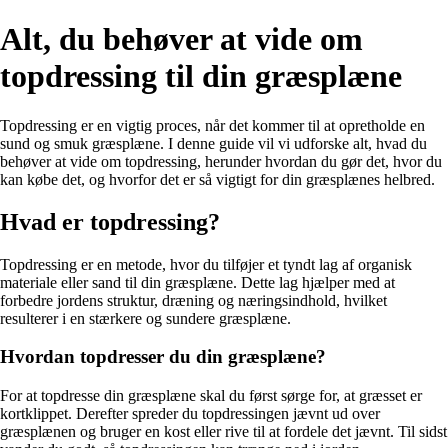
Alt, du behøver at vide om
topdressing til din græsplæne
Topdressing er en vigtig proces, når det kommer til at opretholde en
sund og smuk græsplæne. I denne guide vil vi udforske alt, hvad du
behøver at vide om topdressing, herunder hvordan du gør det, hvor du
kan købe det, og hvorfor det er så vigtigt for din græsplænes helbred.
Hvad er topdressing?
Topdressing er en metode, hvor du tilføjer et tyndt lag af organisk
materiale eller sand til din græsplæne. Dette lag hjælper med at
forbedre jordens struktur, dræning og næringsindhold, hvilket
resulterer i en stærkere og sundere græsplæne.
Hvordan topdresser du din græsplæne?
For at topdresse din græsplæne skal du først sørge for, at græsset er
kortklippet. Derefter spreder du topdressingen jævnt ud over
græsplænen og bruger en kost eller rive til at fordele det jævnt. Til sidst