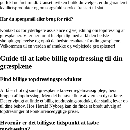
perfekt ud året rundt. Uanset hvilken butik du vælger, er du garanteret
kvalitetsprodukter og omsorgsfuld service fra start til slut.
Har du spørgsmål eller brug for råd?
Kontakt os for yderligere assistance og vejledning om topdressing af
græsplæner. Vi er her for at hjælpe dig med at få den bedste
shoppingoplevelse og opnå de bedste resultater for din græsplæne.
Velkommen til en verden af smukke og velplejede græsplæner!
Guide til at købe billig topdressing til din
græsplæne
Find billige topdressingsprodukter
At få en flot og sund græsplæne kræver regelmæssig pleje, heraf
brugen af topdressing. Men det behøver ikke at være en dyr affære.
Det er vigtigt at finde et billig topdressingsprodukt, der stadig lever op
til dine behov. Hos Harald Nyborg kan du finde et bredt udvalg af
topdressinger til konkurrencedygtige priser.
Hvornår er det billigste tidspunkt at købe
topdressing?