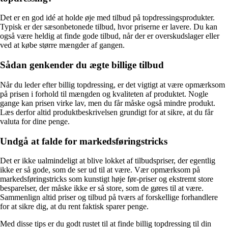
Det er en god idé at holde øje med tilbud på topdressingsprodukter.
Typisk er der sæsonbetonede tilbud, hvor priserne er lavere. Du kan
også være heldig at finde gode tilbud, når der er overskudslager eller
ved at købe større mængder af gangen.
Sådan genkender du ægte billige tilbud
Når du leder efter billig topdressing, er det vigtigt at være opmærksom
på prisen i forhold til mængden og kvaliteten af produktet. Nogle
gange kan prisen virke lav, men du får måske også mindre produkt.
Læs derfor altid produktbeskrivelsen grundigt for at sikre, at du får
valuta for dine penge.
Undgå at falde for markedsføringstricks
Det er ikke ualmindeligt at blive lokket af tilbudspriser, der egentlig
ikke er så gode, som de ser ud til at være. Vær opmærksom på
markedsføringstricks som kunstigt høje før-priser og ekstremt store
besparelser, der måske ikke er så store, som de gøres til at være.
Sammenlign altid priser og tilbud på tværs af forskellige forhandlere
for at sikre dig, at du rent faktisk sparer penge.
Med disse tips er du godt rustet til at finde billig topdressing til din