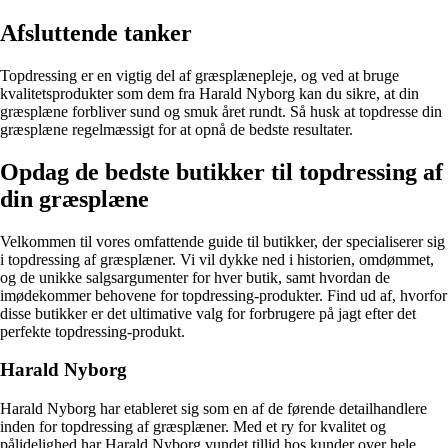
Afsluttende tanker
Topdressing er en vigtig del af græsplænepleje, og ved at bruge
kvalitetsprodukter som dem fra Harald Nyborg kan du sikre, at din
græsplæne forbliver sund og smuk året rundt. Så husk at topdresse din
græsplæne regelmæssigt for at opnå de bedste resultater.
Opdag de bedste butikker til topdressing af
din græsplæne
Velkommen til vores omfattende guide til butikker, der specialiserer sig
i topdressing af græsplæner. Vi vil dykke ned i historien, omdømmet,
og de unikke salgsargumenter for hver butik, samt hvordan de
imødekommer behovene for topdressing-produkter. Find ud af, hvorfor
disse butikker er det ultimative valg for forbrugere på jagt efter det
perfekte topdressing-produkt.
Harald Nyborg
Harald Nyborg har etableret sig som en af de førende detailhandlere
inden for topdressing af græsplæner. Med et ry for kvalitet og
pålidelighed har Harald Nyborg vundet tillid hos kunder over hele