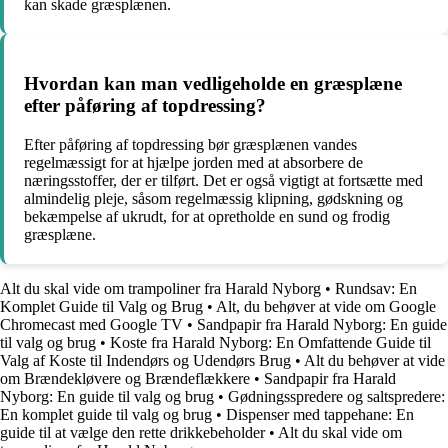
kan skade græsplænen.
Hvordan kan man vedligeholde en græsplæne
efter påføring af topdressing?
Efter påføring af topdressing bør græsplænen vandes
regelmæssigt for at hjælpe jorden med at absorbere de
næringsstoffer, der er tilført. Det er også vigtigt at fortsætte med
almindelig pleje, såsom regelmæssig klipning, gødskning og
bekæmpelse af ukrudt, for at opretholde en sund og frodig
græsplæne.
Alt du skal vide om trampoliner fra Harald Nyborg
•
Rundsav: En
Komplet Guide til Valg og Brug
•
Alt, du behøver at vide om Google
Chromecast med Google TV
•
Sandpapir fra Harald Nyborg: En guide
til valg og brug
•
Koste fra Harald Nyborg: En Omfattende Guide til
Valg af Koste til Indendørs og Udendørs Brug
•
Alt du behøver at vide
om Brændekløvere og Brændeflækkere
•
Sandpapir fra Harald
Nyborg: En guide til valg og brug
•
Gødningsspredere og saltspredere:
En komplet guide til valg og brug
•
Dispenser med tappehane: En
guide til at vælge den rette drikkebeholder
•
Alt du skal vide om