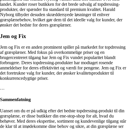
landet. Kunder roser butikken for det brede udvalg af topdressing-
produkter, der spænder fra standard til premium kvalitet. Harald
Nyborg tilbyder desuden skræddersyede løsninger til enhver
græsplænebehov, hvilket gør dem til det ideelle valg for kunder, der
ønsker det bedste for deres græsplæner.
Jem og Fix
Jem og Fix er en anden prominent spiller på markedet for topdressing
af græsplæner. Med fokus på overkommelige priser og en
brugercentreret tilgang har Jem og Fix vundet popularitet blandt
forbrugere. Deres topdressing-produkter har modtaget rosende
anmeldelser for deres effektivitet og værdi for pengene. Jem og Fix er
det foretrukne valg for kunder, der ønsker kvalitetsprodukter til
konkurrencedygtige priser.
…
Sammenfatning
Uanset om du er på udkig efter det bedste topdressing-produkt til din
græsplæne, er disse butikker din ene-stop-shop for alt, hvad du
behøver. Med deres ekspertise, sortiment og kundevenlige tilgang står
de klar til at imødekomme dine behov og sikre, at din græsplæne ser