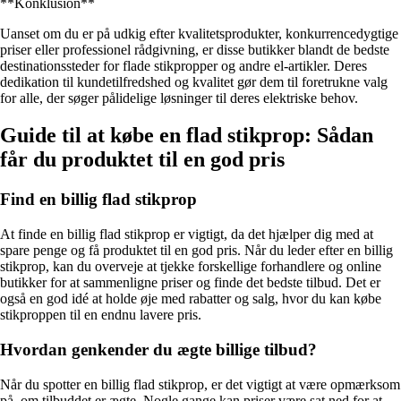
**Konklusion**
Uanset om du er på udkig efter kvalitetsprodukter, konkurrencedygtige
priser eller professionel rådgivning, er disse butikker blandt de bedste
destinationssteder for flade stikpropper og andre el-artikler. Deres
dedikation til kundetilfredshed og kvalitet gør dem til foretrukne valg
for alle, der søger pålidelige løsninger til deres elektriske behov.
Guide til at købe en flad stikprop: Sådan
får du produktet til en god pris
Find en billig flad stikprop
At finde en billig flad stikprop er vigtigt, da det hjælper dig med at
spare penge og få produktet til en god pris. Når du leder efter en billig
stikprop, kan du overveje at tjekke forskellige forhandlere og online
butikker for at sammenligne priser og finde det bedste tilbud. Det er
også en god idé at holde øje med rabatter og salg, hvor du kan købe
stikproppen til en endnu lavere pris.
Hvordan genkender du ægte billige tilbud?
Når du spotter en billig flad stikprop, er det vigtigt at være opmærksom
på, om tilbuddet er ægte. Nogle gange kan priser være sat ned for at