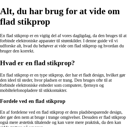
Alt, du har brug for at vide om
flad stikprop
En flad stikprop er en vigtig del af vores dagligdag, da den bruges til at
forbinde elektroniske apparater til strømkilder. I denne guide vil vi
udforske alt, hvad du behøver at vide om flad stikprop og hvordan du
bruger den korrekt.
Hvad er en flad stikprop?
En flad stikprop er en type stikprop, der har et fladt design, hvilket gør
den ideel til steder, hvor pladsen er trang. Den bruges ofte til at
forbinde elektroniske enheder som computere, fjernsyn og
mobiltelefonopladere til stikkontakter.
Fordele ved en flad stikprop
En af fordelene ved en flad stikprop er dens pladsbesparende design,
der gør den nem at bruge i trange omgivelser. Desuden er flad stikprop
også mere æstetisk tiltalende og kan være mere praktisk, da den kan