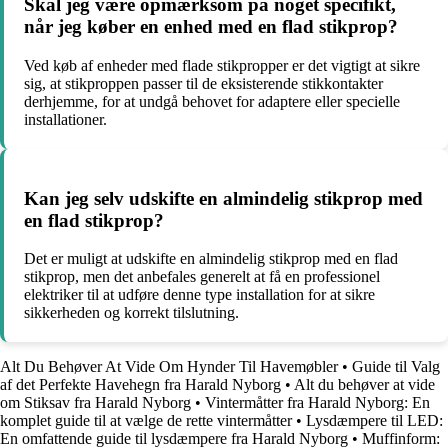
Skal jeg være opmærksom på noget specifikt,
når jeg køber en enhed med en flad stikprop?
Ved køb af enheder med flade stikpropper er det vigtigt at sikre
sig, at stikproppen passer til de eksisterende stikkontakter
derhjemme, for at undgå behovet for adaptere eller specielle
installationer.
Kan jeg selv udskifte en almindelig stikprop med
en flad stikprop?
Det er muligt at udskifte en almindelig stikprop med en flad
stikprop, men det anbefales generelt at få en professionel
elektriker til at udføre denne type installation for at sikre
sikkerheden og korrekt tilslutning.
Alt Du Behøver At Vide Om Hynder Til Havemøbler
•
Guide til Valg
af det Perfekte Havehegn fra Harald Nyborg
•
Alt du behøver at vide
om Stiksav fra Harald Nyborg
•
Vintermåtter fra Harald Nyborg: En
komplet guide til at vælge de rette vintermåtter
•
Lysdæmpere til LED:
En omfattende guide til lysdæmpere fra Harald Nyborg
•
Muffinform: