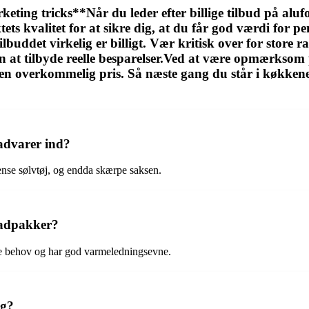
ting tricks**Når du leder efter billige tilbud på alufo
tets kvalitet for at sikre dig, at du får god værdi for
uddet virkelig er billigt. Vær kritisk over for store rab
n at tilbyde reelle besparelser.Ved at være opmærksom
til en overkommelig pris. Så næste gang du står i køkkene
advarer ind?
rense sølvtøj, og endda skærpe saksen.
 madpakker?
lige behov og har god varmeledningsevne.
ng?