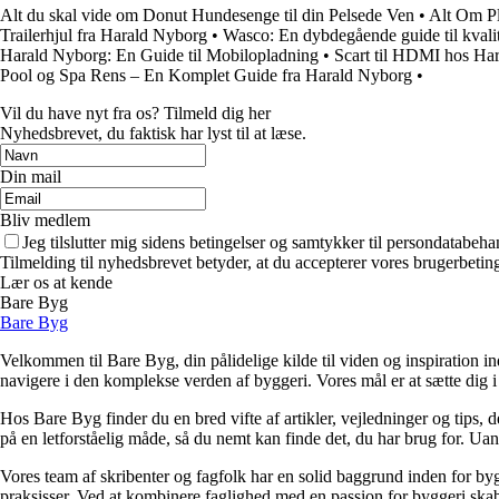
Alt du skal vide om Donut Hundesenge til din Pelsede Ven
•
Alt Om Pl
Trailerhjul fra Harald Nyborg
•
Wasco: En dybdegående guide til kvalite
Harald Nyborg: En Guide til Mobilopladning
•
Scart til HDMI hos Har
Pool og Spa Rens – En Komplet Guide fra Harald Nyborg
•
Vil du have nyt fra os? Tilmeld dig her
Nyhedsbrevet, du faktisk har lyst til at læse.
Din mail
Bliv medlem
Jeg tilslutter mig sidens betingelser og samtykker til persondatabeha
Tilmelding til nyhedsbrevet betyder, at du accepterer vores brugerbeti
Lær os at kende
Bare Byg
Bare Byg
Velkommen til Bare Byg, din pålidelige kilde til viden og inspiration in
navigere i den komplekse verden af byggeri. Vores mål er at sætte dig i 
Hos Bare Byg finder du en bred vifte af artikler, vejledninger og tips, 
på en letforståelig måde, så du nemt kan finde det, du har brug for. Ua
Vores team af skribenter og fagfolk har en solid baggrund inden for byg
praksisser. Ved at kombinere faglighed med en passion for byggeri skabe