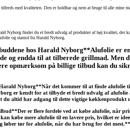
t tilfreds med kvaliteten. Den er holdbar og nem at bruge til alle mine 
rald Nyborg finder du et bredt udvalg af produkter af høj kvalitet, d
lufolie og staniol fra Harald Nyborg.
tilbuddene hos Harald Nyborg**Alufolie er e
e og endda til at tilberede grillmad. Men de
e opmærksom på billige tilbud kan du sikre d
s Harald Nyborg**Når det kommer til at finde alufolie til
org er kendt for at tilbyde et bredt udvalg af alufolie 
 du altid har adgang til dette vigtige køkkenprodukt u
tilbud**Der er flere fordele ved at købe alufolie, når pri
 kan købe mere alufolie til en lavere pris, hvilket er i
g løber tør for alufolie, når du har brug for det mest.*