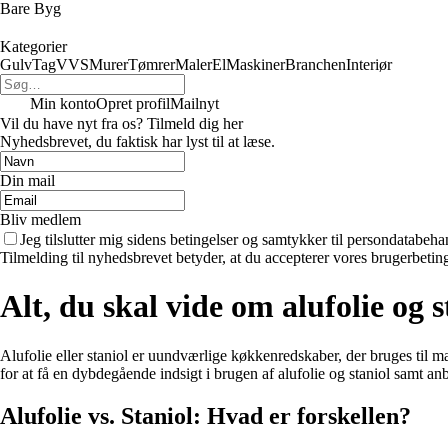
Bare Byg
Kategorier
Gulv
Tag
VVS
Murer
Tømrer
Maler
El
Maskiner
Branchen
Interiør
Min konto
Opret profil
Mailnyt
Vil du have nyt fra os? Tilmeld dig her
Nyhedsbrevet, du faktisk har lyst til at læse.
Din mail
Bliv medlem
Jeg tilslutter mig sidens betingelser og samtykker til persondatabeha
Tilmelding til nyhedsbrevet betyder, at du accepterer vores brugerbeti
Alt, du skal vide om alufolie og
Alufolie eller staniol er uundværlige køkkenredskaber, der bruges til m
for at få en dybdegående indsigt i brugen af alufolie og staniol samt an
Alufolie vs. Staniol: Hvad er forskellen?