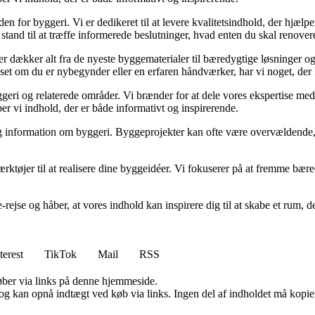
den for byggeri. Vi er dedikeret til at levere kvalitetsindhold, der hjæ
stand til at træffe informerede beslutninger, hvad enten du skal renovere
der dækker alt fra de nyeste byggematerialer til bæredygtige løsninger o
nset om du er nybegynder eller en erfaren håndværker, har vi noget, der
geri og relaterede områder. Vi brænder for at dele vores ekspertise med 
r vi indhold, der er både informativt og inspirerende.
idelig information om byggeri. Byggeprojekter kan ofte være overvældende,
ærktøjer til at realisere dine byggeidéer. Vi fokuserer på at fremme bær
e-rejse og håber, at vores indhold kan inspirere dig til at skabe et ru
terest
TikTok
Mail
RSS
 køber via links på denne hjemmeside.
og kan opnå indtægt ved køb via links. Ingen del af indholdet må kopiere