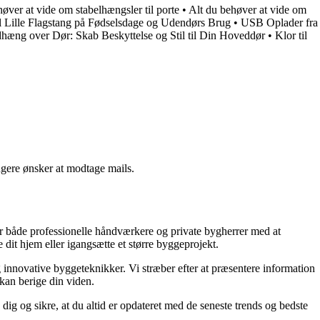
øver at vide om stabelhængsler til porte
•
Alt du behøver at vide om
il Lille Flagstang på Fødselsdage og Udendørs Brug
•
USB Oplader fra
dhæng over Dør: Skab Beskyttelse og Stil til Din Hoveddør
•
Klor til
ngere ønsker at modtage mails.
lper både professionelle håndværkere og private bygherrer med at
 dit hjem eller igangsætte et større byggeprojekt.
g innovative byggeteknikker. Vi stræber efter at præsentere information
 kan berige din viden.
dig og sikre, at du altid er opdateret med de seneste trends og bedste