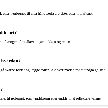
?
eller genbruges til små håndværksprojekter eller grillaftener.
køkkenet?
get afhænger af madlavningsteknikken og retten.
d, hvordan?
gå skarpe folder og lægge folien løst over maden for at undgå gnister.
r?
åle, til isolering, som vindskærm eller endda til at reflektere varme.