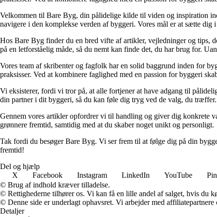
Velkommen til Bare Byg, din pålidelige kilde til viden og inspiration in
navigere i den komplekse verden af byggeri. Vores mål er at sætte dig i 
Hos Bare Byg finder du en bred vifte af artikler, vejledninger og tips, 
på en letforståelig måde, så du nemt kan finde det, du har brug for. Ua
Vores team af skribenter og fagfolk har en solid baggrund inden for byg
praksisser. Ved at kombinere faglighed med en passion for byggeri skabe
Vi eksisterer, fordi vi tror på, at alle fortjener at have adgang til pål
din partner i dit byggeri, så du kan føle dig tryg ved de valg, du træffer.
Gennem vores artikler opfordrer vi til handling og giver dig konkrete v
grønnere fremtid, samtidig med at du skaber noget unikt og personligt.
Tak fordi du besøger Bare Byg. Vi ser frem til at følge dig på din bygg
fremtid!
Del og hjælp
X
Facebook
Instagram
LinkedIn
YouTube
Pin
© Brug af indhold kræver tilladelse.
© Rettighederne tilhører os. Vi kan få en lille andel af salget, hvis du
© Denne side er underlagt ophavsret. Vi arbejder med affiliatepartnere 
Detaljer