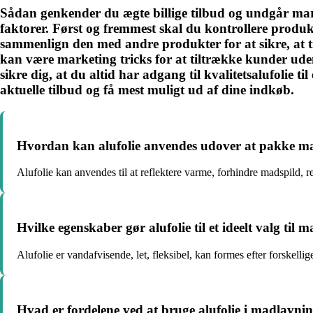
Sådan genkender du ægte billige tilbud og undgår marke
faktorer. Først og fremmest skal du kontrollere produk
sammenlign den med andre produkter for at sikre, at tilb
kan være marketing tricks for at tiltrække kunder ude
sikre dig, at du altid har adgang til kvalitetsalufolie 
aktuelle tilbud og få mest muligt ud af dine indkøb.
Hvordan kan alufolie anvendes udover at pakke m
Alufolie kan anvendes til at reflektere varme, forhindre madspild, 
Hvilke egenskaber gør alufolie til et ideelt valg til
Alufolie er vandafvisende, let, fleksibel, kan formes efter forskel
Hvad er fordelene ved at bruge alufolie i madlavni