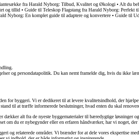
antesække fra Harald Nyborg: Tilbud, Kvalitet og Økologi
•
Alt du beh
t og tillid
•
Guide til Teleskop Flagstang fra Harald Nyborg: Perfekt t
ald Nyborg: En komplet guide til adaptere og konvertere
•
Guide til U
ndling.
ngelser og persondatapolitik. Du kan nemt framelde dig, hvis du ikke læ
den for byggeri. Vi er dedikeret til at levere kvalitetsindhold, der hjæ
stand til at træffe informerede beslutninger, hvad enten du skal renovere
der dækker alt fra de nyeste byggematerialer til bæredygtige løsninger o
nset om du er nybegynder eller en erfaren håndværker, har vi noget, der
geri og relaterede områder. Vi brænder for at dele vores ekspertise med 
r vi indhold, der er både informativt og inspirerende.