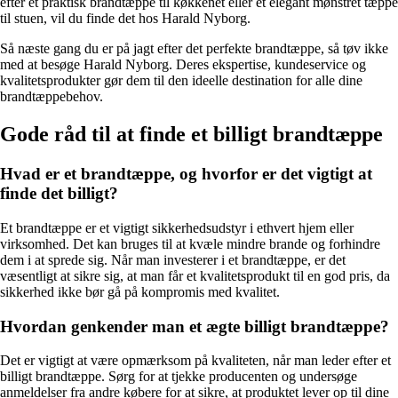
efter et praktisk brandtæppe til køkkenet eller et elegant mønstret tæppe
til stuen, vil du finde det hos Harald Nyborg.
Så næste gang du er på jagt efter det perfekte brandtæppe, så tøv ikke
med at besøge Harald Nyborg. Deres ekspertise, kundeservice og
kvalitetsprodukter gør dem til den ideelle destination for alle dine
brandtæppebehov.
Gode råd til at finde et billigt brandtæppe
Hvad er et brandtæppe, og hvorfor er det vigtigt at
finde det billigt?
Et brandtæppe er et vigtigt sikkerhedsudstyr i ethvert hjem eller
virksomhed. Det kan bruges til at kvæle mindre brande og forhindre
dem i at sprede sig. Når man investerer i et brandtæppe, er det
væsentligt at sikre sig, at man får et kvalitetsprodukt til en god pris, da
sikkerhed ikke bør gå på kompromis med kvalitet.
Hvordan genkender man et ægte billigt brandtæppe?
Det er vigtigt at være opmærksom på kvaliteten, når man leder efter et
billigt brandtæppe. Sørg for at tjekke producenten og undersøge
anmeldelser fra andre købere for at sikre, at produktet lever op til dine