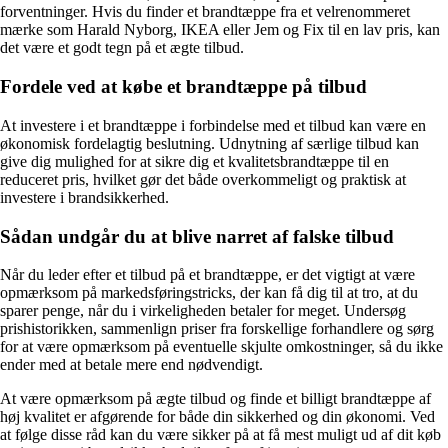
forventninger. Hvis du finder et brandtæppe fra et velrenommeret
mærke som Harald Nyborg, IKEA eller Jem og Fix til en lav pris, kan
det være et godt tegn på et ægte tilbud.
Fordele ved at købe et brandtæppe på tilbud
At investere i et brandtæppe i forbindelse med et tilbud kan være en
økonomisk fordelagtig beslutning. Udnytning af særlige tilbud kan
give dig mulighed for at sikre dig et kvalitetsbrandtæppe til en
reduceret pris, hvilket gør det både overkommeligt og praktisk at
investere i brandsikkerhed.
Sådan undgår du at blive narret af falske tilbud
Når du leder efter et tilbud på et brandtæppe, er det vigtigt at være
opmærksom på markedsføringstricks, der kan få dig til at tro, at du
sparer penge, når du i virkeligheden betaler for meget. Undersøg
prishistorikken, sammenlign priser fra forskellige forhandlere og sørg
for at være opmærksom på eventuelle skjulte omkostninger, så du ikke
ender med at betale mere end nødvendigt.
At være opmærksom på ægte tilbud og finde et billigt brandtæppe af
høj kvalitet er afgørende for både din sikkerhed og din økonomi. Ved
at følge disse råd kan du være sikker på at få mest muligt ud af dit køb