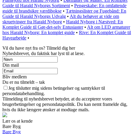
Plantejord hos Harald Nyborg
•
Dørmåtter og Måtter: En Komplet
Guide til Harald Nyborgs Sortiment
•
Pengeskabe: En omfattende
guide til brandsikre værdibokse
•
Tætningslister og Fugebånd: En
Guide til Harald Nyborgs Udvalg
•
Alt du behøver at vide om
skruetvinger fra Harald Nyborg
•
Harald Nyborg i Næstved: En
Komplet Guide til Gør-det-selv Entusiaster
•
Alt om LED armaturer
hos Harald Nyborg: En komplet guide
•
Rive: En Komplet Guide til
Havearbejde
•
Vil du have nyt fra os? Tilmeld dig her
Nyhedsbrevet, du faktisk har lyst til at læse.
Din mail
Bliv medlem
Du er nu tilmeldt – tak
Jeg tilslutter mig sidens betingelser og samtykker til
persondatabehandling.
Tilmelding til nyhedsbrevet betyder, at du accepterer vores
brugerbetingelser og persondatapolitik. Du kan nemt framelde dig,
hvis du ikke længere ønsker at modtage mails.
Lær os at kende
Bare Byg
Bare Byg