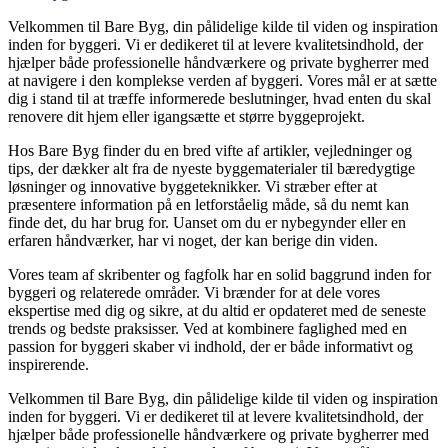
Velkommen til Bare Byg, din pålidelige kilde til viden og inspiration
inden for byggeri. Vi er dedikeret til at levere kvalitetsindhold, der
hjælper både professionelle håndværkere og private bygherrer med
at navigere i den komplekse verden af byggeri. Vores mål er at sætte
dig i stand til at træffe informerede beslutninger, hvad enten du skal
renovere dit hjem eller igangsætte et større byggeprojekt.
Hos Bare Byg finder du en bred vifte af artikler, vejledninger og
tips, der dækker alt fra de nyeste byggematerialer til bæredygtige
løsninger og innovative byggeteknikker. Vi stræber efter at
præsentere information på en letforståelig måde, så du nemt kan
finde det, du har brug for. Uanset om du er nybegynder eller en
erfaren håndværker, har vi noget, der kan berige din viden.
Vores team af skribenter og fagfolk har en solid baggrund inden for
byggeri og relaterede områder. Vi brænder for at dele vores
ekspertise med dig og sikre, at du altid er opdateret med de seneste
trends og bedste praksisser. Ved at kombinere faglighed med en
passion for byggeri skaber vi indhold, der er både informativt og
inspirerende.
Velkommen til Bare Byg, din pålidelige kilde til viden og inspiration
inden for byggeri. Vi er dedikeret til at levere kvalitetsindhold, der
hjælper både professionelle håndværkere og private bygherrer med