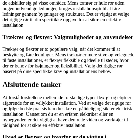
de adskiller sig på visse områder. Mens tomrør er hule rør uden
nogen indvendige ledninger, bruges installationsrør til at føre
ledninger gennem bygninger og strukturer. Det er vigtigt at vælge
det rigtige rør til din specifikke opgave for at sikre en effektiv
installation.
Trækrør og flexrør: Valgmuligheder og anvendelser
Trækrør og flexrør er to populære valg, når det kommer til at
beskytte og føre ledninger. Mens trækrør er mere stive og velegnede
til faste installationer, er flexrør fleksible og ideelle til steder, hvor
der er behov for bøjninger og fleksibilitet. Vælg det rigtige rør
baseret på dine specifikke krav og installationens behov.
Afsluttende tanker
At forstå forskellene mellem de forskellige typer flexrør og elrør er
afgørende for en vellykket installation. Ved at vælge det rigtige rør
og følge bedste praksis kan du sikre en pålidelig og sikker elektrisk
installation. Uanset om du er en erfaren elektriker eller en
nybegynder, er det vigtigt at have den rette viden og værktøjer til
rådighed for at sikre en effektiv installation.
Hvad er flexrør, og hvorfor er de vigtige i