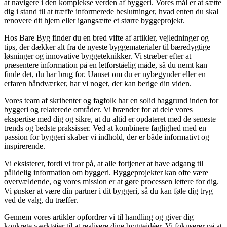
at navigere i den komplekse verden af byggeri. Vores mål er at sætte
dig i stand til at træffe informerede beslutninger, hvad enten du skal
renovere dit hjem eller igangsætte et større byggeprojekt.
Hos Bare Byg finder du en bred vifte af artikler, vejledninger og
tips, der dækker alt fra de nyeste byggematerialer til bæredygtige
løsninger og innovative byggeteknikker. Vi stræber efter at
præsentere information på en letforståelig måde, så du nemt kan
finde det, du har brug for. Uanset om du er nybegynder eller en
erfaren håndværker, har vi noget, der kan berige din viden.
Vores team af skribenter og fagfolk har en solid baggrund inden for
byggeri og relaterede områder. Vi brænder for at dele vores
ekspertise med dig og sikre, at du altid er opdateret med de seneste
trends og bedste praksisser. Ved at kombinere faglighed med en
passion for byggeri skaber vi indhold, der er både informativt og
inspirerende.
Vi eksisterer, fordi vi tror på, at alle fortjener at have adgang til
pålidelig information om byggeri. Byggeprojekter kan ofte være
overvældende, og vores mission er at gøre processen lettere for dig.
Vi ønsker at være din partner i dit byggeri, så du kan føle dig tryg
ved de valg, du træffer.
Gennem vores artikler opfordrer vi til handling og giver dig
konkrete værktøjer til at realisere dine byggeidéer. Vi fokuserer på at