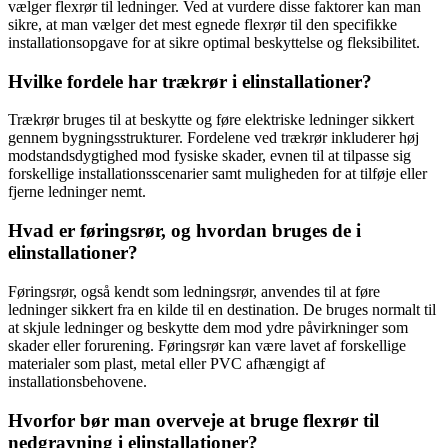
vælger flexrør til ledninger. Ved at vurdere disse faktorer kan man
sikre, at man vælger det mest egnede flexrør til den specifikke
installationsopgave for at sikre optimal beskyttelse og fleksibilitet.
Hvilke fordele har trækrør i elinstallationer?
Trækrør bruges til at beskytte og føre elektriske ledninger sikkert
gennem bygningsstrukturer. Fordelene ved trækrør inkluderer høj
modstandsdygtighed mod fysiske skader, evnen til at tilpasse sig
forskellige installationsscenarier samt muligheden for at tilføje eller
fjerne ledninger nemt.
Hvad er føringsrør, og hvordan bruges de i
elinstallationer?
Føringsrør, også kendt som ledningsrør, anvendes til at føre
ledninger sikkert fra en kilde til en destination. De bruges normalt til
at skjule ledninger og beskytte dem mod ydre påvirkninger som
skader eller forurening. Føringsrør kan være lavet af forskellige
materialer som plast, metal eller PVC afhængigt af
installationsbehovene.
Hvorfor bør man overveje at bruge flexrør til
nedgravning i elinstallationer?