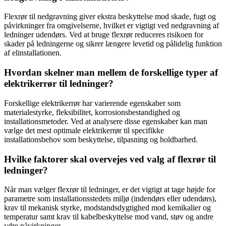
Flexrør til nedgravning giver ekstra beskyttelse mod skade, fugt og
påvirkninger fra omgivelserne, hvilket er vigtigt ved nedgravning af
ledninger udendørs. Ved at bruge flexrør reduceres risikoen for
skader på ledningerne og sikrer længere levetid og pålidelig funktion
af elinstallationen.
Hvordan skelner man mellem de forskellige typer af
elektrikerrør til ledninger?
Forskellige elektrikerrør har varierende egenskaber som
materialestyrke, fleksibilitet, korrosionsbestandighed og
installationsmetoder. Ved at analysere disse egenskaber kan man
vælge det mest optimale elektrikerrør til specifikke
installationsbehov som beskyttelse, tilpasning og holdbarhed.
Hvilke faktorer skal overvejes ved valg af flexrør til
ledninger?
Når man vælger flexrør til ledninger, er det vigtigt at tage højde for
parametre som installationsstedets miljø (indendørs eller udendørs),
krav til mekanisk styrke, modstandsdygtighed mod kemikalier og
temperatur samt krav til kabelbeskyttelse mod vand, støv og andre
ydre påvirkninger.