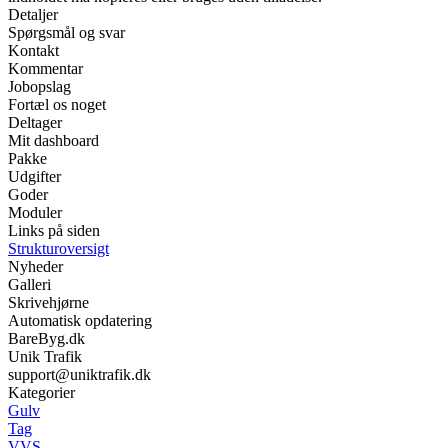
Detaljer
Spørgsmål og svar
Kontakt
Kommentar
Jobopslag
Fortæl os noget
Deltager
Mit dashboard
Pakke
Udgifter
Goder
Moduler
Links på siden
Strukturoversigt
Nyheder
Galleri
Skrivehjørne
Automatisk opdatering
BareByg.dk
Unik Trafik
support@uniktrafik.dk
Kategorier
Gulv
Tag
VVS