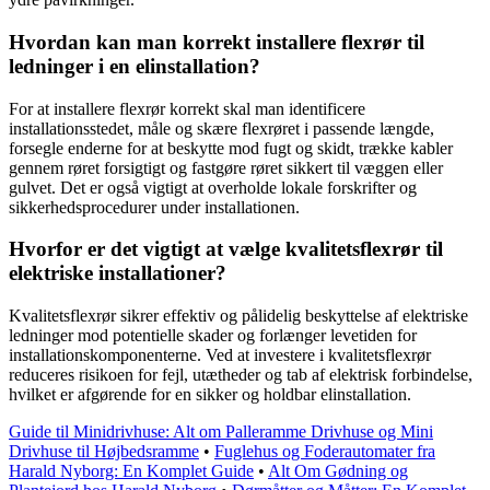
Hvordan kan man korrekt installere flexrør til
ledninger i en elinstallation?
For at installere flexrør korrekt skal man identificere
installationsstedet, måle og skære flexrøret i passende længde,
forsegle enderne for at beskytte mod fugt og skidt, trække kabler
gennem røret forsigtigt og fastgøre røret sikkert til væggen eller
gulvet. Det er også vigtigt at overholde lokale forskrifter og
sikkerhedsprocedurer under installationen.
Hvorfor er det vigtigt at vælge kvalitetsflexrør til
elektriske installationer?
Kvalitetsflexrør sikrer effektiv og pålidelig beskyttelse af elektriske
ledninger mod potentielle skader og forlænger levetiden for
installationskomponenterne. Ved at investere i kvalitetsflexrør
reduceres risikoen for fejl, utætheder og tab af elektrisk forbindelse,
hvilket er afgørende for en sikker og holdbar elinstallation.
Guide til Minidrivhuse: Alt om Palleramme Drivhuse og Mini
Drivhuse til Højbedsramme
•
Fuglehus og Foderautomater fra
Harald Nyborg: En Komplet Guide
•
Alt Om Gødning og