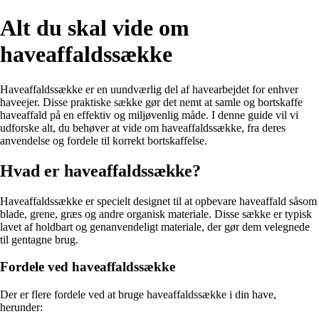
Alt du skal vide om
haveaffaldssække
Haveaffaldssække er en uundværlig del af havearbejdet for enhver
haveejer. Disse praktiske sække gør det nemt at samle og bortskaffe
haveaffald på en effektiv og miljøvenlig måde. I denne guide vil vi
udforske alt, du behøver at vide om haveaffaldssække, fra deres
anvendelse og fordele til korrekt bortskaffelse.
Hvad er haveaffaldssække?
Haveaffaldssække er specielt designet til at opbevare haveaffald såsom
blade, grene, græs og andre organisk materiale. Disse sække er typisk
lavet af holdbart og genanvendeligt materiale, der gør dem velegnede
til gentagne brug.
Fordele ved haveaffaldssække
Der er flere fordele ved at bruge haveaffaldssække i din have,
herunder: