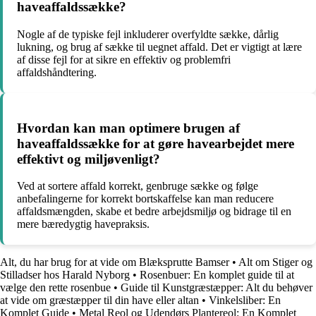
haveaffaldssække?
Nogle af de typiske fejl inkluderer overfyldte sække, dårlig
lukning, og brug af sække til uegnet affald. Det er vigtigt at lære
af disse fejl for at sikre en effektiv og problemfri
affaldshåndtering.
Hvordan kan man optimere brugen af
haveaffaldssække for at gøre havearbejdet mere
effektivt og miljøvenligt?
Ved at sortere affald korrekt, genbruge sække og følge
anbefalingerne for korrekt bortskaffelse kan man reducere
affaldsmængden, skabe et bedre arbejdsmiljø og bidrage til en
mere bæredygtig havepraksis.
Alt, du har brug for at vide om Blæksprutte Bamser
•
Alt om Stiger og
Stilladser hos Harald Nyborg
•
Rosenbuer: En komplet guide til at
vælge den rette rosenbue
•
Guide til Kunstgræstæpper: Alt du behøver
at vide om græstæpper til din have eller altan
•
Vinkelsliber: En
Komplet Guide
•
Metal Reol og Udendørs Plantereol: En Komplet