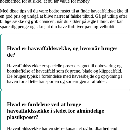
holdbarhed for at sikre, at du får value for money.
Med disse tips vil du være bedre rustet til at finde haveaffaldssække til
en god pris og undgå at blive narret af falske tilbud. Gå på udkig efter
billige sække og grib chancen, når du støder på ægte tilbud, der kan
spare dig penge og sikre, at din have forbliver pæn og velholdt.
Hvad er haveaffaldssække, og hvornår bruges
de?
Haveaffaldssække er specielle poser designet til opbevaring og
bortskaffelse af haveaffald som fx grene, blade og klippeaffald.
De bruges typisk i forbindelse med havearbejde og oprydning i
haven for at lette transporten og sorteringen af affaldet.
Hvad er fordelene ved at bruge
haveaffaldssække i stedet for almindelige
plastikposer?
Haveaffaldssække har en større kapacitet og holdbarhed end