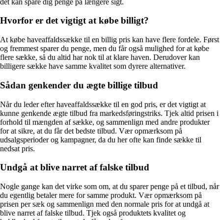
det kan spare dig penge på længere sigt.
Hvorfor er det vigtigt at købe billigt?
At købe haveaffaldssække til en billig pris kan have flere fordele. Først
og fremmest sparer du penge, men du får også mulighed for at købe
flere sække, så du altid har nok til at klare haven. Derudover kan
billigere sække have samme kvalitet som dyrere alternativer.
Sådan genkender du ægte billige tilbud
Når du leder efter haveaffaldssække til en god pris, er det vigtigt at
kunne genkende ægte tilbud fra markedsføringstriks. Tjek altid prisen i
forhold til mængden af sække, og sammenlign med andre produkter
for at sikre, at du får det bedste tilbud. Vær opmærksom på
udsalgsperioder og kampagner, da du her ofte kan finde sække til
nedsat pris.
Undgå at blive narret af falske tilbud
Nogle gange kan det virke som om, at du sparer penge på et tilbud, når
du egentlig betaler mere for samme produkt. Vær opmærksom på
prisen per sæk og sammenlign med den normale pris for at undgå at
blive narret af falske tilbud. Tjek også produktets kvalitet og