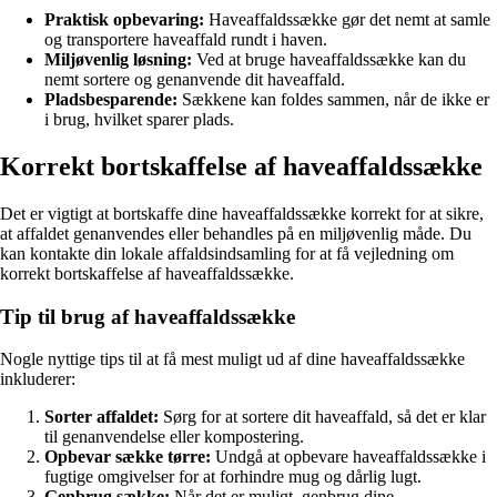
Praktisk opbevaring:
Haveaffaldssække gør det nemt at samle
og transportere haveaffald rundt i haven.
Miljøvenlig løsning:
Ved at bruge haveaffaldssække kan du
nemt sortere og genanvende dit haveaffald.
Pladsbesparende:
Sækkene kan foldes sammen, når de ikke er
i brug, hvilket sparer plads.
Korrekt bortskaffelse af haveaffaldssække
Det er vigtigt at bortskaffe dine haveaffaldssække korrekt for at sikre,
at affaldet genanvendes eller behandles på en miljøvenlig måde. Du
kan kontakte din lokale affaldsindsamling for at få vejledning om
korrekt bortskaffelse af haveaffaldssække.
Tip til brug af haveaffaldssække
Nogle nyttige tips til at få mest muligt ud af dine haveaffaldssække
inkluderer:
Sorter affaldet:
Sørg for at sortere dit haveaffald, så det er klar
til genanvendelse eller kompostering.
Opbevar sække tørre:
Undgå at opbevare haveaffaldssække i
fugtige omgivelser for at forhindre mug og dårlig lugt.
Genbrug sække:
Når det er muligt, genbrug dine