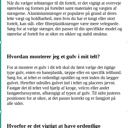
Når du vælger teltstænger til dit fortelt, er det vigtigt at overveje
størrelsen og formen på forteltet samt materialet og vægten af
stængerne. Aluminiumstænger er populære på grund af deres
lette vægt og holdbarhed, men hvis du har et tungt eller stort
fortelt, kan stål- eller fibreplastikstænger være mere velegnede.
Sørg for at vælge stænger, der passer til din specifikke model og
størrelse af fortelt for at sikre en sikker og stabil struktur.
Hvordan monterer jeg et gulv i mit telt?
For at montere et gulv i dit telt skal du først vælge det rigtige
type gulv, enten en baneplastik, tæppe eller en specifik teltbund.
Sørg for, at teltet er ordentligt opstillet og rent inden du lægger
gulvet. Herefter udrulles gulvet ind i teltet og placeres jævnt.
Fastgør det til teltet ved hjælp af kroge, velcro eller andet
fastgørelsessystem, afhængigt af typen af gulv. Til sidst justeres
positionen for at sikre, at det passer korrekt og er fastgjort på
alle sider.
Hvorfor er det vigtigt at have ordentlige