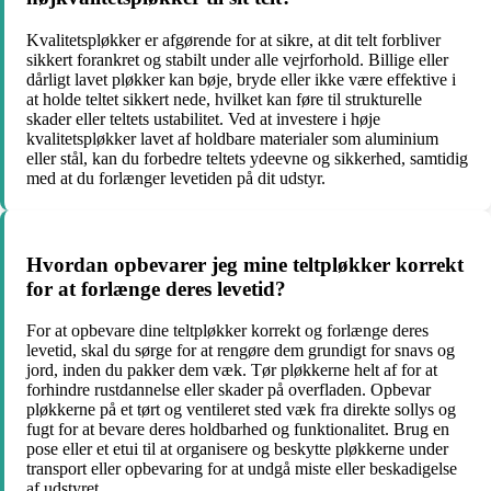
Kvalitetspløkker er afgørende for at sikre, at dit telt forbliver
sikkert forankret og stabilt under alle vejrforhold. Billige eller
dårligt lavet pløkker kan bøje, bryde eller ikke være effektive i
at holde teltet sikkert nede, hvilket kan føre til strukturelle
skader eller teltets ustabilitet. Ved at investere i høje
kvalitetspløkker lavet af holdbare materialer som aluminium
eller stål, kan du forbedre teltets ydeevne og sikkerhed, samtidig
med at du forlænger levetiden på dit udstyr.
Hvordan opbevarer jeg mine teltpløkker korrekt
for at forlænge deres levetid?
For at opbevare dine teltpløkker korrekt og forlænge deres
levetid, skal du sørge for at rengøre dem grundigt for snavs og
jord, inden du pakker dem væk. Tør pløkkerne helt af for at
forhindre rustdannelse eller skader på overfladen. Opbevar
pløkkerne på et tørt og ventileret sted væk fra direkte sollys og
fugt for at bevare deres holdbarhed og funktionalitet. Brug en
pose eller et etui til at organisere og beskytte pløkkerne under
transport eller opbevaring for at undgå miste eller beskadigelse
af udstyret.