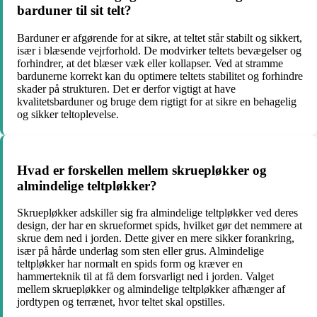
barduner til sit telt?
Barduner er afgørende for at sikre, at teltet står stabilt og sikkert,
især i blæsende vejrforhold. De modvirker teltets bevægelser og
forhindrer, at det blæser væk eller kollapser. Ved at stramme
bardunerne korrekt kan du optimere teltets stabilitet og forhindre
skader på strukturen. Det er derfor vigtigt at have
kvalitetsbarduner og bruge dem rigtigt for at sikre en behagelig
og sikker teltoplevelse.
Hvad er forskellen mellem skruepløkker og
almindelige teltpløkker?
Skruepløkker adskiller sig fra almindelige teltpløkker ved deres
design, der har en skrueformet spids, hvilket gør det nemmere at
skrue dem ned i jorden. Dette giver en mere sikker forankring,
især på hårde underlag som sten eller grus. Almindelige
teltpløkker har normalt en spids form og kræver en
hammerteknik til at få dem forsvarligt ned i jorden. Valget
mellem skruepløkker og almindelige teltpløkker afhænger af
jordtypen og terrænet, hvor teltet skal opstilles.