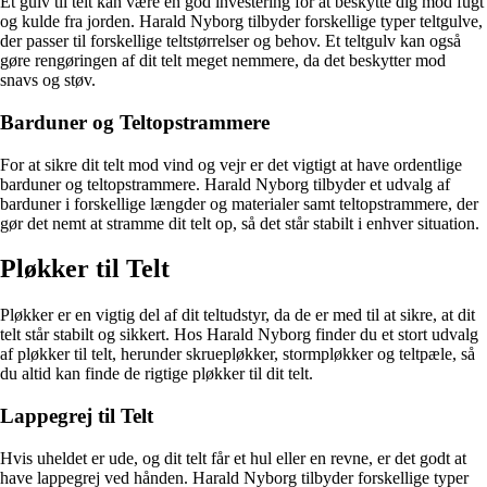
Et gulv til telt kan være en god investering for at beskytte dig mod fugt
og kulde fra jorden. Harald Nyborg tilbyder forskellige typer teltgulve,
der passer til forskellige teltstørrelser og behov. Et teltgulv kan også
gøre rengøringen af dit telt meget nemmere, da det beskytter mod
snavs og støv.
Barduner og Teltopstrammere
For at sikre dit telt mod vind og vejr er det vigtigt at have ordentlige
barduner og teltopstrammere. Harald Nyborg tilbyder et udvalg af
barduner i forskellige længder og materialer samt teltopstrammere, der
gør det nemt at stramme dit telt op, så det står stabilt i enhver situation.
Pløkker til Telt
Pløkker er en vigtig del af dit teltudstyr, da de er med til at sikre, at dit
telt står stabilt og sikkert. Hos Harald Nyborg finder du et stort udvalg
af pløkker til telt, herunder skruepløkker, stormpløkker og teltpæle, så
du altid kan finde de rigtige pløkker til dit telt.
Lappegrej til Telt
Hvis uheldet er ude, og dit telt får et hul eller en revne, er det godt at
have lappegrej ved hånden. Harald Nyborg tilbyder forskellige typer