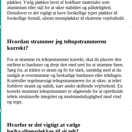
pløkker. Vælg pløkker lavet af holdbare materialer som
aluminium eller stål for at sikre stabilitet og pålidelighed.
Derudover er det vigtigt at have forskellige typer pløkker til
forskellige formål, såsom stormpløkker til ekstreme vejrforhold.
Hvordan strammer jeg teltopstrammeren
korrekt?
For at stramme en teltopstrammer korrekt, skal du placere den
mellem to barduner og dreje den med uret for at stramme linen.
Sørg for, at tråden er stram og fri for slæk, samtidig med at du
undgår at overstramme og beskadige bardunen eller teltdugen.
Kontroller regelmæssigt teltopstrammeren for at sikre, at teltet
forbliver stramt og stabilt, især under skiftende vejrforhold. En
korrekt strammet teltopstrammer er afgørende for at opretholde
teltets strukturelle integritet og modstandsdygtighed mod vind
og regn.
Hvorfor er det vigtigt at vælge
højkvalitetspløkker til sit telt?