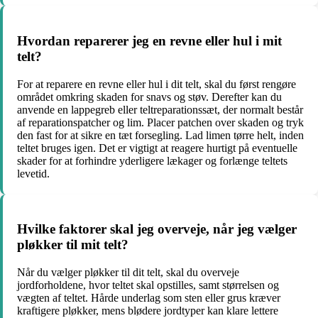
Hvordan reparerer jeg en revne eller hul i mit
telt?
For at reparere en revne eller hul i dit telt, skal du først rengøre
området omkring skaden for snavs og støv. Derefter kan du
anvende en lappegreb eller teltreparationssæt, der normalt består
af reparationspatcher og lim. Placer patchen over skaden og tryk
den fast for at sikre en tæt forsegling. Lad limen tørre helt, inden
teltet bruges igen. Det er vigtigt at reagere hurtigt på eventuelle
skader for at forhindre yderligere lækager og forlænge teltets
levetid.
Hvilke faktorer skal jeg overveje, når jeg vælger
pløkker til mit telt?
Når du vælger pløkker til dit telt, skal du overveje
jordforholdene, hvor teltet skal opstilles, samt størrelsen og
vægten af teltet. Hårde underlag som sten eller grus kræver
kraftigere pløkker, mens blødere jordtyper kan klare lettere