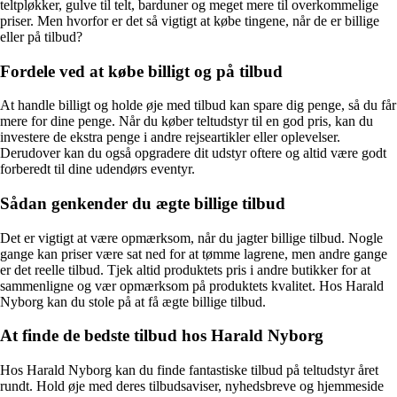
teltpløkker, gulve til telt, barduner og meget mere til overkommelige
priser. Men hvorfor er det så vigtigt at købe tingene, når de er billige
eller på tilbud?
Fordele ved at købe billigt og på tilbud
At handle billigt og holde øje med tilbud kan spare dig penge, så du får
mere for dine penge. Når du køber teltudstyr til en god pris, kan du
investere de ekstra penge i andre rejseartikler eller oplevelser.
Derudover kan du også opgradere dit udstyr oftere og altid være godt
forberedt til dine udendørs eventyr.
Sådan genkender du ægte billige tilbud
Det er vigtigt at være opmærksom, når du jagter billige tilbud. Nogle
gange kan priser være sat ned for at tømme lagrene, men andre gange
er det reelle tilbud. Tjek altid produktets pris i andre butikker for at
sammenligne og vær opmærksom på produktets kvalitet. Hos Harald
Nyborg kan du stole på at få ægte billige tilbud.
At finde de bedste tilbud hos Harald Nyborg
Hos Harald Nyborg kan du finde fantastiske tilbud på teltudstyr året
rundt. Hold øje med deres tilbudsaviser, nyhedsbreve og hjemmeside