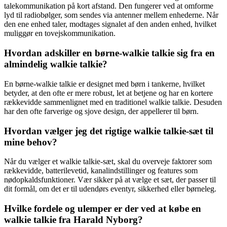
talekommunikation på kort afstand. Den fungerer ved at omforme
lyd til radiobølger, som sendes via antenner mellem enhederne. Når
den ene enhed taler, modtages signalet af den anden enhed, hvilket
muliggør en tovejskommunikation.
Hvordan adskiller en børne-walkie talkie sig fra en
almindelig walkie talkie?
En børne-walkie talkie er designet med børn i tankerne, hvilket
betyder, at den ofte er mere robust, let at betjene og har en kortere
rækkevidde sammenlignet med en traditionel walkie talkie. Desuden
har den ofte farverige og sjove design, der appellerer til børn.
Hvordan vælger jeg det rigtige walkie talkie-sæt til
mine behov?
Når du vælger et walkie talkie-sæt, skal du overveje faktorer som
rækkevidde, batterilevetid, kanalindstillinger og features som
nødopkaldsfunktioner. Vær sikker på at vælge et sæt, der passer til
dit formål, om det er til udendørs eventyr, sikkerhed eller børneleg.
Hvilke fordele og ulemper er der ved at købe en
walkie talkie fra Harald Nyborg?