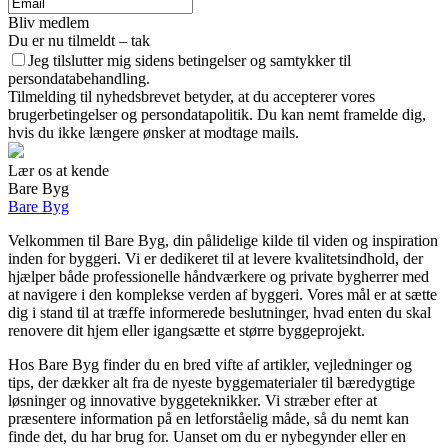
Bliv medlem
Du er nu tilmeldt – tak
Jeg tilslutter mig sidens betingelser og samtykker til
persondatabehandling.
Tilmelding til nyhedsbrevet betyder, at du accepterer vores
brugerbetingelser og persondatapolitik. Du kan nemt framelde dig,
hvis du ikke længere ønsker at modtage mails.
Lær os at kende
Bare Byg
Bare Byg
Velkommen til Bare Byg, din pålidelige kilde til viden og inspiration
inden for byggeri. Vi er dedikeret til at levere kvalitetsindhold, der
hjælper både professionelle håndværkere og private bygherrer med
at navigere i den komplekse verden af byggeri. Vores mål er at sætte
dig i stand til at træffe informerede beslutninger, hvad enten du skal
renovere dit hjem eller igangsætte et større byggeprojekt.
Hos Bare Byg finder du en bred vifte af artikler, vejledninger og
tips, der dækker alt fra de nyeste byggematerialer til bæredygtige
løsninger og innovative byggeteknikker. Vi stræber efter at
præsentere information på en letforståelig måde, så du nemt kan
finde det, du har brug for. Uanset om du er nybegynder eller en