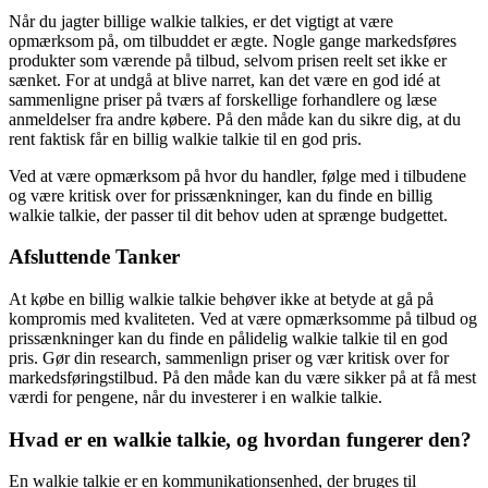
Når du jagter billige walkie talkies, er det vigtigt at være
opmærksom på, om tilbuddet er ægte. Nogle gange markedsføres
produkter som værende på tilbud, selvom prisen reelt set ikke er
sænket. For at undgå at blive narret, kan det være en god idé at
sammenligne priser på tværs af forskellige forhandlere og læse
anmeldelser fra andre købere. På den måde kan du sikre dig, at du
rent faktisk får en billig walkie talkie til en god pris.
Ved at være opmærksom på hvor du handler, følge med i tilbudene
og være kritisk over for prissænkninger, kan du finde en billig
walkie talkie, der passer til dit behov uden at sprænge budgettet.
Afsluttende Tanker
At købe en billig walkie talkie behøver ikke at betyde at gå på
kompromis med kvaliteten. Ved at være opmærksomme på tilbud og
prissænkninger kan du finde en pålidelig walkie talkie til en god
pris. Gør din research, sammenlign priser og vær kritisk over for
markedsføringstilbud. På den måde kan du være sikker på at få mest
værdi for pengene, når du investerer i en walkie talkie.
Hvad er en walkie talkie, og hvordan fungerer den?
En walkie talkie er en kommunikationsenhed, der bruges til