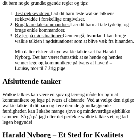
dit barn nogle grundlæggende regler og tips:
Test rækkevidden:
Lad dit barn teste walkie talkiens
rækkevidde i forskellige omgivelser.
Brug klare talekommandoer:
Lær dit barn at tale tydeligt og
bruge enkle kommandoer.
Øv jer på nødsituationer:
Gennemgå, hvordan I kan bruge
walkie talkien i nødsituationer som at blive væk fra hinanden.
Min datter elsker sit nye walkie talkie sæt fra Harald
Nyborg. Det har været fantastisk at se hende og hendes
venner lege og kommunikere på tværs af haven! –
Louise, mor til 7-årig pige
Afsluttende tanker
Walkie talkies kan være en sjov og lærerig måde for børn at
kommunikere og lege på tværs af afstande. Ved at vælge den rigtige
walkie talkie til dit barn og lære dem de grundlæggende
færdigheder, kan I skabe mange sjove og mindeværdige øjeblikke
sammen. Så gå på jagt efter det perfekte walkie talkie sæt, og lad
legen begynde!
Harald Nyborg – Et Sted for Kvalitets