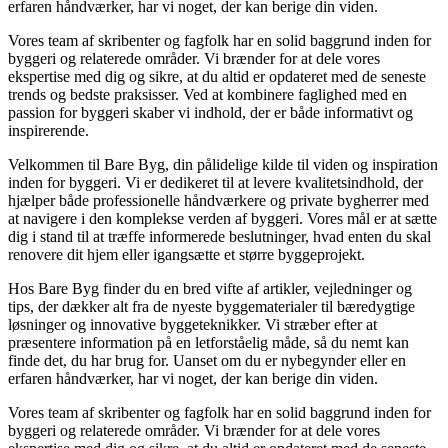
erfaren håndværker, har vi noget, der kan berige din viden.
Vores team af skribenter og fagfolk har en solid baggrund inden for
byggeri og relaterede områder. Vi brænder for at dele vores
ekspertise med dig og sikre, at du altid er opdateret med de seneste
trends og bedste praksisser. Ved at kombinere faglighed med en
passion for byggeri skaber vi indhold, der er både informativt og
inspirerende.
Velkommen til Bare Byg, din pålidelige kilde til viden og inspiration
inden for byggeri. Vi er dedikeret til at levere kvalitetsindhold, der
hjælper både professionelle håndværkere og private bygherrer med
at navigere i den komplekse verden af byggeri. Vores mål er at sætte
dig i stand til at træffe informerede beslutninger, hvad enten du skal
renovere dit hjem eller igangsætte et større byggeprojekt.
Hos Bare Byg finder du en bred vifte af artikler, vejledninger og
tips, der dækker alt fra de nyeste byggematerialer til bæredygtige
løsninger og innovative byggeteknikker. Vi stræber efter at
præsentere information på en letforståelig måde, så du nemt kan
finde det, du har brug for. Uanset om du er nybegynder eller en
erfaren håndværker, har vi noget, der kan berige din viden.
Vores team af skribenter og fagfolk har en solid baggrund inden for
byggeri og relaterede områder. Vi brænder for at dele vores