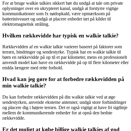
For at bruge walkie talkies sikkert bør du undgå at tale om private
oplysninger over en ukrypteret kanal, undgå at forstyrre vigtige
kommunikationer som fx nødopkald, være opmærksom på
batteriniveauet og undgå at placere enheder tæt på kilder til
elektromagnetisk stråling.
Hvilken rækkevidde har typisk en walkie talkie?
Rækkevidden af en walkie talkie varierer baseret på faktorer som
terræn, hindringer og sendestyrke. Typisk har en walkie talkie til
børn en rækkevidde på op til et par kilometer, mens en professionelt
anvendt model kan have en rækkevidde på op til flere kilometer eller
endda længere med rette forhold.
Hvad kan jeg gøre for at forbedre rækkevidden på
min walkie talkie?
Du kan forbedre rækkevidden på din walkie talkie ved at øge
sendestyrken, anvende eksterne antenner, undgå store forhindringer
og placere dig i højere terræn. Det er også vigtigt at have fri sigtlinje
mellem de kommunikerende enheder for at opnå den bedste
rækkevidde.
Er det muligt at købe billige walkie talkies af god