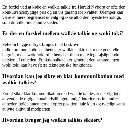
En fordel ved at købe en walkie talkie fra Harald Nyborg er ofte den
konkurrencedygtige pris og en vis garanti for kvalitet. Ulemper kan
være et mere begrænset udvalg og ikke altid den nyeste teknologi,
som du ville finde andre steder.
Er der en forskel mellem walkie talkie og woki toki?
Selvom begge udtryk bruges til at beskrive
radiokommunikationsenheder, er walkie talkie det mere generelle
begreb, mens woki toki ofte henviser til en mere legetøjslignende
version af enheden. Funktionaliteten er generelt den samme, men
woki toki kan have færre teknologiske funktioner.
Hvordan kan jeg sikre en klar kommunikation med
walkie talkies?
For at sikre klar kommunikation med walkie talkies er det vigtigt at
anvende de rigtige kanalindstillinger, undgå interferens fra andre
enheder, holde antennerne i opret position, tale klart og tydeligt samt
at lytte aktivt til modparten.
Hvordan bruger jeg walkie talkies sikkert?