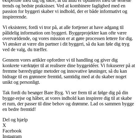
ekspertise med dig og sikre, at du altid er opdateret med de seneste
trends og bedste praksisser. Ved at kombinere faglighed med en
passion for byggeri skaber vi indhold, der er både informativt og
inspirerende.
Vi eksisterer, fordi vi tror på, at alle fortjener at have adgang til
pålidelig information om byggeri. Byggeprojekter kan ofte være
overvældende, og vores mission er at gøre processen lettere for dig.
Vi ønsker at være din partner i dit byggeri, så du kan føle dig tryg
ved de valg, du træffer.
Gennem vores artikler opfordrer vi til handling og giver dig
konkrete værktøjer til at realisere dine byggeidéer. Vi fokuserer på at
fremme bæredygtige metoder og innovative løsninger, så du kan
bidrage til en grønnere fremtid, samtidig med at du skaber noget
unikt og personligt.
Tak fordi du besøger Bare Byg. Vi ser frem til at følge dig på din
bygge-rejse og håber, at vores indhold kan inspirere dig til at skabe
et rum, der passer til dine behov og drømme. Lad os sammen bygge
en bedre fremtid!
Del og hjælp
X
Facebook
Instagram