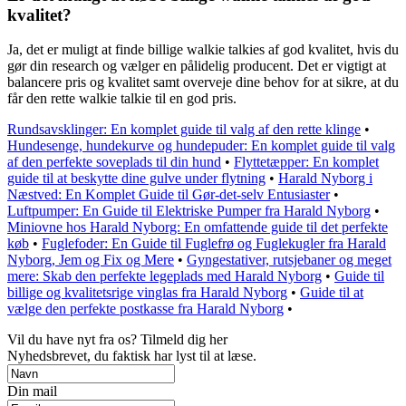
kvalitet?
Ja, det er muligt at finde billige walkie talkies af god kvalitet, hvis du
gør din research og vælger en pålidelig producent. Det er vigtigt at
balancere pris og kvalitet samt overveje dine behov for at sikre, at du
får den rette walkie talkie til en god pris.
Rundsavsklinger: En komplet guide til valg af den rette klinge
•
Hundesenge, hundekurve og hundepuder: En komplet guide til valg
af den perfekte soveplads til din hund
•
Flyttetæpper: En komplet
guide til at beskytte dine gulve under flytning
•
Harald Nyborg i
Næstved: En Komplet Guide til Gør-det-selv Entusiaster
•
Luftpumper: En Guide til Elektriske Pumper fra Harald Nyborg
•
Miniovne hos Harald Nyborg: En omfattende guide til det perfekte
køb
•
Fuglefoder: En Guide til Fuglefrø og Fuglekugler fra Harald
Nyborg, Jem og Fix og Mere
•
Gyngestativer, rutsjebaner og meget
mere: Skab den perfekte legeplads med Harald Nyborg
•
Guide til
billige og kvalitetsrige vinglas fra Harald Nyborg
•
Guide til at
vælge den perfekte postkasse fra Harald Nyborg
•
Vil du have nyt fra os? Tilmeld dig her
Nyhedsbrevet, du faktisk har lyst til at læse.
Din mail