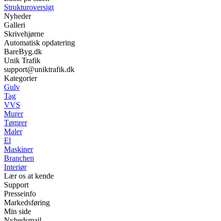
Strukturoversigt
Nyheder
Galleri
Skrivehjørne
Automatisk opdatering
BareByg.dk
Unik Trafik
support@uniktrafik.dk
Kategorier
Gulv
Tag
VVS
Murer
Tømrer
Maler
El
Maskiner
Branchen
Interiør
Lær os at kende
Support
Presseinfo
Markedsføring
Min side
Nyhedsmail