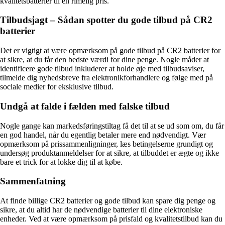
kvalitetsbatterier til en rimelig pris.
Tilbudsjagt – Sådan spotter du gode tilbud på CR2
batterier
Det er vigtigt at være opmærksom på gode tilbud på CR2 batterier for
at sikre, at du får den bedste værdi for dine penge. Nogle måder at
identificere gode tilbud inkluderer at holde øje med tilbudsaviser,
tilmelde dig nyhedsbreve fra elektronikforhandlere og følge med på
sociale medier for eksklusive tilbud.
Undgå at falde i fælden med falske tilbud
Nogle gange kan markedsføringstiltag få det til at se ud som om, du får
en god handel, når du egentlig betaler mere end nødvendigt. Vær
opmærksom på prissammenligninger, læs betingelserne grundigt og
undersøg produktanmeldelser for at sikre, at tilbuddet er ægte og ikke
bare et trick for at lokke dig til at købe.
Sammenfatning
At finde billige CR2 batterier og gode tilbud kan spare dig penge og
sikre, at du altid har de nødvendige batterier til dine elektroniske
enheder. Ved at være opmærksom på prisfald og kvalitetstilbud kan du