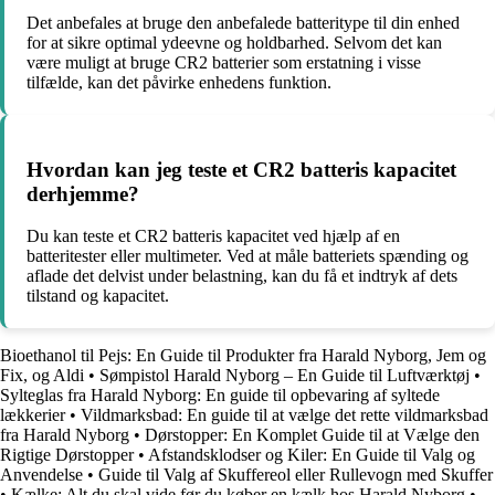
Det anbefales at bruge den anbefalede batteritype til din enhed
for at sikre optimal ydeevne og holdbarhed. Selvom det kan
være muligt at bruge CR2 batterier som erstatning i visse
tilfælde, kan det påvirke enhedens funktion.
Hvordan kan jeg teste et CR2 batteris kapacitet
derhjemme?
Du kan teste et CR2 batteris kapacitet ved hjælp af en
batteritester eller multimeter. Ved at måle batteriets spænding og
aflade det delvist under belastning, kan du få et indtryk af dets
tilstand og kapacitet.
Bioethanol til Pejs: En Guide til Produkter fra Harald Nyborg, Jem og
Fix, og Aldi
•
Sømpistol Harald Nyborg – En Guide til Luftværktøj
•
Sylteglas fra Harald Nyborg: En guide til opbevaring af syltede
lækkerier
•
Vildmarksbad: En guide til at vælge det rette vildmarksbad
fra Harald Nyborg
•
Dørstopper: En Komplet Guide til at Vælge den
Rigtige Dørstopper
•
Afstandsklodser og Kiler: En Guide til Valg og
Anvendelse
•
Guide til Valg af Skuffereol eller Rullevogn med Skuffer
•
Kælke: Alt du skal vide før du køber en kælk hos Harald Nyborg
•