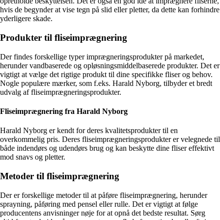
opretholde beskyttelsen. Det er også en god idé at imprægnere fliserne,
hvis de begynder at vise tegn på slid eller pletter, da dette kan forhindre
yderligere skade.
Produkter til fliseimprægnering
Der findes forskellige typer imprægneringsprodukter på markedet,
herunder vandbaserede og opløsningsmiddelbaserede produkter. Det er
vigtigt at vælge det rigtige produkt til dine specifikke fliser og behov.
Nogle populære mærker, som f.eks. Harald Nyborg, tilbyder et bredt
udvalg af fliseimprægneringsprodukter.
Fliseimprægnering fra Harald Nyborg
Harald Nyborg er kendt for deres kvalitetsprodukter til en
overkommelig pris. Deres fliseimprægneringsprodukter er velegnede til
både indendørs og udendørs brug og kan beskytte dine fliser effektivt
mod snavs og pletter.
Metoder til fliseimprægnering
Der er forskellige metoder til at påføre fliseimprægnering, herunder
sprayning, påføring med pensel eller rulle. Det er vigtigt at følge
producentens anvisninger nøje for at opnå det bedste resultat. Sørg