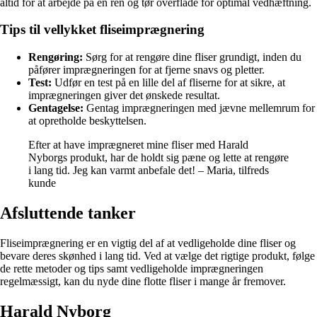
altid for at arbejde på en ren og tør overflade for optimal vedhæftning.
Tips til vellykket fliseimprægnering
Rengøring:
Sørg for at rengøre dine fliser grundigt, inden du
påfører imprægneringen for at fjerne snavs og pletter.
Test:
Udfør en test på en lille del af fliserne for at sikre, at
imprægneringen giver det ønskede resultat.
Gentagelse:
Gentag imprægneringen med jævne mellemrum for
at opretholde beskyttelsen.
Efter at have imprægneret mine fliser med Harald
Nyborgs produkt, har de holdt sig pæne og lette at rengøre
i lang tid. Jeg kan varmt anbefale det! – Maria, tilfreds
kunde
Afsluttende tanker
Fliseimprægnering er en vigtig del af at vedligeholde dine fliser og
bevare deres skønhed i lang tid. Ved at vælge det rigtige produkt, følge
de rette metoder og tips samt vedligeholde imprægneringen
regelmæssigt, kan du nyde dine flotte fliser i mange år fremover.
Harald Nyborg