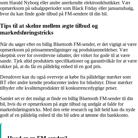
som Harald Nyborg eller andre anerkendte elektronikbutikker. Vær
opmærksom på udsalgsperioder som Black Friday eller januarudsalg,
hvor du kan finde gode tilbud på FM-sendere til din bil.
Tips til at skelne mellem ægte tilbud og
markedsføringstricks
Når du søger efter en billig Bluetooth FM-sender, er det vigtigt at være
opmærksom på prissammenligninger og produktanmeldelser. Vær
skeptisk over for overdrevne rabatter, der virker for gode til at være
sande. Tjek altid produktets specifikationer og garantivilkår for at være
sikker på, at du får en pålidelig enhed til en god pris.
Derudover kan du også overveje at købe fra pålidelige mærker som
BT eller andre kendte producenter inden for biludstyr. Disse mærker
tilbyder ofte kvalitetsprodukter til konkurrencedygtige priser.
Samlet set er det muligt at finde en billig Bluetooth FM-sender til din
bil, hvis du er opmærksom på ægte tilbud og undgår at falde for
markedsføringstricks. Med den rette research og lidt held kan du nyde
godt af en pålidelig enhed til din bil uden at tømme din bankkonto.