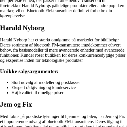
den perfekte enhed, der passer til dine behov. Uanset om du
foretrækker Harald Nyborgs pålidelige produkter eller andre populære
mærker, vil en Bluetooth FM-transmitter definitivt forbedre din
køreoplevelse.
Harald Nyborg
Harald Nyborg har et stærkt omdømme på markedet for biltilbehør.
Deres sortiment af bluetooth FM-transmittere imødekommer ethvert
behov, fra basismodeller til mere avancerede enheder med avancerede
funktioner. Kunder roser butikken for deres konkurrencedygtige priser
og ekspertise inden for teknologiske produkter.
Unikke salgsargumenter:
Stort udvalg af modeller og prisklasser
Ekspert rådgivning og kundeservice
Høj kvalitet til rimelige priser
Jem og Fix
Med fokus på praktiske løsninger til hjemmet og bilen, har Jem og Fix
et imponerende udvalg af bluetooth FM-transmittere. Deres tilgang til
at kombinere funktionalitet og æstetik har gjort dem til et populært valg