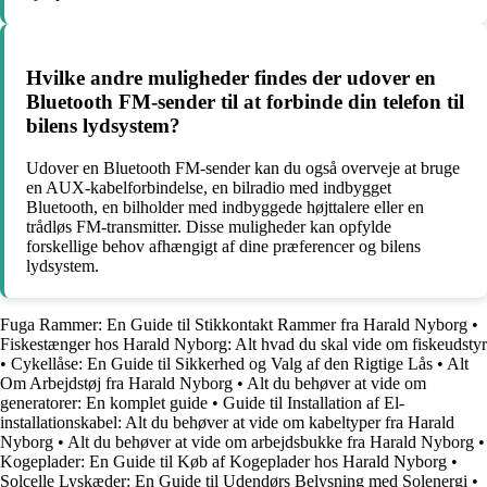
Hvilke andre muligheder findes der udover en
Bluetooth FM-sender til at forbinde din telefon til
bilens lydsystem?
Udover en Bluetooth FM-sender kan du også overveje at bruge
en AUX-kabelforbindelse, en bilradio med indbygget
Bluetooth, en bilholder med indbyggede højttalere eller en
trådløs FM-transmitter. Disse muligheder kan opfylde
forskellige behov afhængigt af dine præferencer og bilens
lydsystem.
Fuga Rammer: En Guide til Stikkontakt Rammer fra Harald Nyborg
•
Fiskestænger hos Harald Nyborg: Alt hvad du skal vide om fiskeudstyr
•
Cykellåse: En Guide til Sikkerhed og Valg af den Rigtige Lås
•
Alt
Om Arbejdstøj fra Harald Nyborg
•
Alt du behøver at vide om
generatorer: En komplet guide
•
Guide til Installation af El-
installationskabel: Alt du behøver at vide om kabeltyper fra Harald
Nyborg
•
Alt du behøver at vide om arbejdsbukke fra Harald Nyborg
•
Kogeplader: En Guide til Køb af Kogeplader hos Harald Nyborg
•
Solcelle Lyskæder: En Guide til Udendørs Belysning med Solenergi
•