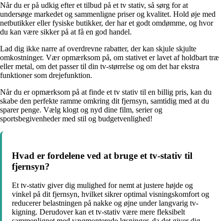
Når du er på udkig efter et tilbud på et tv stativ, så sørg for at
undersøge markedet og sammenligne priser og kvalitet. Hold øje med
netbutikker eller fysiske butikker, der har et godt omdømme, og hvor
du kan være sikker på at få en god handel.
Lad dig ikke narre af overdrevne rabatter, der kan skjule skjulte
omkostninger. Vær opmærksom på, om stativet er lavet af holdbart træ
eller metal, om det passer til din tv-størrelse og om det har ekstra
funktioner som drejefunktion.
Når du er opmærksom på at finde et tv stativ til en billig pris, kan du
skabe den perfekte ramme omkring dit fjernsyn, samtidig med at du
sparer penge. Vælg klogt og nyd dine film, serier og
sportsbegivenheder med stil og budgetvenlighed!
Hvad er fordelene ved at bruge et tv-stativ til
fjernsyn?
Et tv-stativ giver dig mulighed for nemt at justere højde og
vinkel på dit fjernsyn, hvilket sikrer optimal visningskomfort og
reducerer belastningen på nakke og øjne under langvarig tv-
kigning. Derudover kan et tv-stativ være mere fleksibelt
sammenlignet med vægmonterede løsninger, da det giver dig