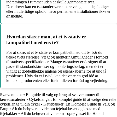
indretningen i rummet uden at skulle genmontere tvet.
Derudover kan en tv-stander være mere velegnet til lejeboliger
eller midlertidige ophold, hvor permanente installationer ikke er
ønskelige.
Hvordan sikrer man, at et tv-stativ er
kompatibelt med ens tv?
For at sikre, at et tv-stativ er kompatibelt med dit tv, bør du
tjekke tvets størrelse, vægt og monteringsmuligheder i forhold
til stativets specifikationer. Mange tv-stativer er designet til at
passe til standardstørrelser og monteringsbeslag, men det er
vigtigt at dobbelttjekke målene og egenskaberne for at undgå
problemer. Hvis du er i tvivl, kan det være en god idé at
kontakte producenten eller forhandleren for råd og vejledning.
Svæverammer: En guide til valg og brug af svæverammer til
lærredsmalerier
•
Cykelslanger: En komplet guide til at vælge den rette
cykelslange til din cykel
•
Kattebakker: En Komplet Guide til Valg og
Brug
•
Alt du behøver at vide om fejebakkesæt og koste med
fejebakker
•
Alt du behøver at vide om Topnøglesæt fra Harald