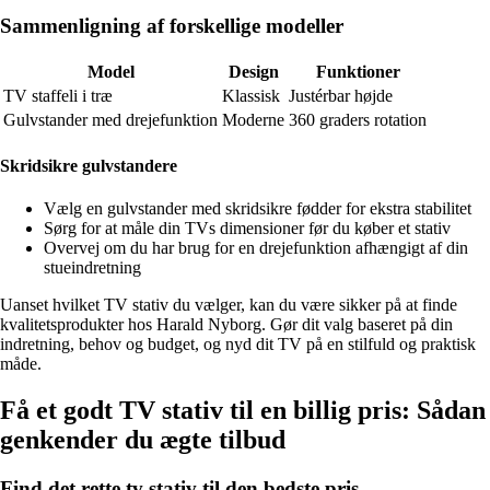
Sammenligning af forskellige modeller
Model
Design
Funktioner
TV staffeli i træ
Klassisk
Justérbar højde
Gulvstander med drejefunktion
Moderne
360 graders rotation
Skridsikre gulvstandere
Vælg en gulvstander med skridsikre fødder for ekstra stabilitet
Sørg for at måle din TVs dimensioner før du køber et stativ
Overvej om du har brug for en drejefunktion afhængigt af din
stueindretning
Uanset hvilket TV stativ du vælger, kan du være sikker på at finde
kvalitetsprodukter hos Harald Nyborg. Gør dit valg baseret på din
indretning, behov og budget, og nyd dit TV på en stilfuld og praktisk
måde.
Få et godt TV stativ til en billig pris: Sådan
genkender du ægte tilbud
Find det rette tv stativ til den bedste pris