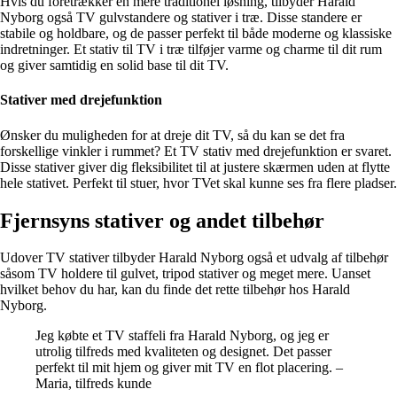
Hvis du foretrækker en mere traditionel løsning, tilbyder Harald
Nyborg også TV gulvstandere og stativer i træ. Disse standere er
stabile og holdbare, og de passer perfekt til både moderne og klassiske
indretninger. Et stativ til TV i træ tilføjer varme og charme til dit rum
og giver samtidig en solid base til dit TV.
Stativer med drejefunktion
Ønsker du muligheden for at dreje dit TV, så du kan se det fra
forskellige vinkler i rummet? Et TV stativ med drejefunktion er svaret.
Disse stativer giver dig fleksibilitet til at justere skærmen uden at flytte
hele stativet. Perfekt til stuer, hvor TVet skal kunne ses fra flere pladser.
Fjernsyns stativer og andet tilbehør
Udover TV stativer tilbyder Harald Nyborg også et udvalg af tilbehør
såsom TV holdere til gulvet, tripod stativer og meget mere. Uanset
hvilket behov du har, kan du finde det rette tilbehør hos Harald
Nyborg.
Jeg købte et TV staffeli fra Harald Nyborg, og jeg er
utrolig tilfreds med kvaliteten og designet. Det passer
perfekt til mit hjem og giver mit TV en flot placering. –
Maria, tilfreds kunde