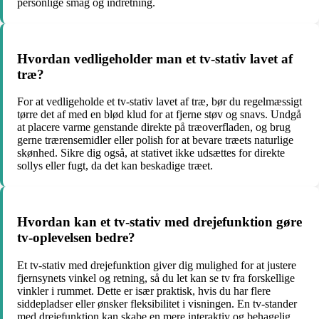
personlige smag og indretning.
Hvordan vedligeholder man et tv-stativ lavet af
træ?
For at vedligeholde et tv-stativ lavet af træ, bør du regelmæssigt
tørre det af med en blød klud for at fjerne støv og snavs. Undgå
at placere varme genstande direkte på træoverfladen, og brug
gerne trærensemidler eller polish for at bevare træets naturlige
skønhed. Sikre dig også, at stativet ikke udsættes for direkte
sollys eller fugt, da det kan beskadige træet.
Hvordan kan et tv-stativ med drejefunktion gøre
tv-oplevelsen bedre?
Et tv-stativ med drejefunktion giver dig mulighed for at justere
fjernsynets vinkel og retning, så du let kan se tv fra forskellige
vinkler i rummet. Dette er især praktisk, hvis du har flere
siddepladser eller ønsker fleksibilitet i visningen. En tv-stander
med drejefunktion kan skabe en mere interaktiv og behagelig