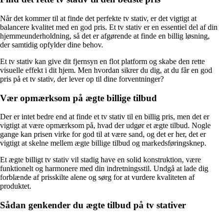
Når det kommer til at finde det perfekte tv stativ, er det vigtigt at
balancere kvalitet med en god pris. Et tv stativ er en essentiel del af din
hjemmeunderholdning, så det er afgørende at finde en billig løsning,
der samtidig opfylder dine behov.
Et tv stativ kan give dit fjernsyn en flot platform og skabe den rette
visuelle effekt i dit hjem. Men hvordan sikrer du dig, at du får en god
pris på et tv stativ, der lever op til dine forventninger?
Vær opmærksom på ægte billige tilbud
Der er intet bedre end at finde et tv stativ til en billig pris, men det er
vigtigt at være opmærksom på, hvad der udgør et ægte tilbud. Nogle
gange kan prisen virke for god til at være sand, og det er her, det er
vigtigt at skelne mellem ægte billige tilbud og markedsføringsknep.
Et ægte billigt tv stativ vil stadig have en solid konstruktion, være
funktionelt og harmonere med din indretningsstil. Undgå at lade dig
forblænde af prisskilte alene og sørg for at vurdere kvaliteten af
produktet.
Sådan genkender du ægte tilbud på tv stativer