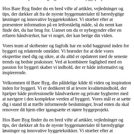
Hos Bare Byg finder du en bred vifte af artikler, vejledninger og
tips, der dækker alt fra de nyeste byggematerialer til bæredygtige
løsninger og innovative byggeteknikker. Vi stræber efter at
præsentere information på en letforståelig måde, så du nemt kan
finde det, du har brug for. Uanset om du er nybegynder eller en
erfaren håndværker, har vi noget, der kan berige din viden.
Vores team af skribenter og fagfolk har en solid baggrund inden for
byggeri og relaterede områder. Vi brænder for at dele vores
ekspertise med dig og sikre, at du altid er opdateret med de seneste
trends og bedste praksisser. Ved at kombinere faglighed med en
passion for byggeri skaber vi indhold, der er både informativt og
inspirerende.
Velkommen til Bare Byg, din pålidelige kilde til viden og inspiration
inden for byggeri. Vi er dedikeret til at levere kvalitetsindhold, der
hjælper både professionelle håndværkere og private bygherrer med
at navigere i den komplekse verden af byggeri. Vores mål er at sætte
dig i stand til at træffe informerede beslutninger, hvad enten du skal
renovere dit hjem eller igangsætte et større byggeprojekt.
Hos Bare Byg finder du en bred vifte af artikler, vejledninger og
tips, der dækker alt fra de nyeste byggematerialer til bæredygtige
løsninger og innovative byggeteknikker. Vi stræber efter at