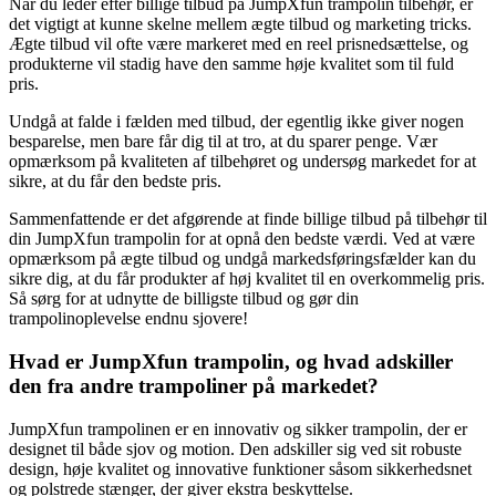
Når du leder efter billige tilbud på JumpXfun trampolin tilbehør, er
det vigtigt at kunne skelne mellem ægte tilbud og marketing tricks.
Ægte tilbud vil ofte være markeret med en reel prisnedsættelse, og
produkterne vil stadig have den samme høje kvalitet som til fuld
pris.
Undgå at falde i fælden med tilbud, der egentlig ikke giver nogen
besparelse, men bare får dig til at tro, at du sparer penge. Vær
opmærksom på kvaliteten af tilbehøret og undersøg markedet for at
sikre, at du får den bedste pris.
Sammenfattende er det afgørende at finde billige tilbud på tilbehør til
din JumpXfun trampolin for at opnå den bedste værdi. Ved at være
opmærksom på ægte tilbud og undgå markedsføringsfælder kan du
sikre dig, at du får produkter af høj kvalitet til en overkommelig pris.
Så sørg for at udnytte de billigste tilbud og gør din
trampolinoplevelse endnu sjovere!
Hvad er JumpXfun trampolin, og hvad adskiller
den fra andre trampoliner på markedet?
JumpXfun trampolinen er en innovativ og sikker trampolin, der er
designet til både sjov og motion. Den adskiller sig ved sit robuste
design, høje kvalitet og innovative funktioner såsom sikkerhedsnet
og polstrede stænger, der giver ekstra beskyttelse.