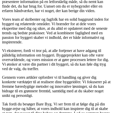
præsentere information på en letforståelig måde, så du nemt kan
finde det, du har brug for. Uanset om du er nybegynder eller en
erfaren håndværker, har vi noget, der kan berige din viden.
Vores team af skribenter og fagfolk har en solid baggrund inden for
byggeri og relaterede områder. Vi brænder for at dele vores
ekspertise med dig og sikre, at du altid er opdateret med de seneste
trends og bedste praksisser. Ved at kombinere faglighed med en
passion for byggeri skaber vi indhold, der er både informativt og
inspirerende.
Vi eksisterer, fordi vi tror på, at alle fortjener at have adgang til
pålidelig information om byggeri. Byggeprojekter kan ofte være
overvældende, og vores mission er at gøre processen lettere for dig.
Vi ønsker at være din partner i dit byggeri, så du kan føle dig tryg
ved de valg, du træffer.
Gennem vores artikler opfordrer vi til handling og giver dig
konkrete værktøjer til at realisere dine byggeidéer. Vi fokuserer på at
fremme bæredygtige metoder og innovative løsninger, så du kan
bidrage til en grønnere fremtid, samtidig med at du skaber noget
unikt og personligt.
Tak fordi du besøger Bare Byg. Vi ser frem til at følge dig på din
bygge-rejse og håber, at vores indhold kan inspirere dig til at skabe