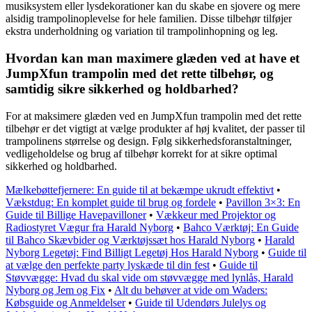
musiksystem eller lysdekorationer kan du skabe en sjovere og mere
alsidig trampolinoplevelse for hele familien. Disse tilbehør tilføjer
ekstra underholdning og variation til trampolinhopning og leg.
Hvordan kan man maximere glæden ved at have et
JumpXfun trampolin med det rette tilbehør, og
samtidig sikre sikkerhed og holdbarhed?
For at maksimere glæden ved en JumpXfun trampolin med det rette
tilbehør er det vigtigt at vælge produkter af høj kvalitet, der passer til
trampolinens størrelse og design. Følg sikkerhedsforanstaltninger,
vedligeholdelse og brug af tilbehør korrekt for at sikre optimal
sikkerhed og holdbarhed.
Mælkebøttefjernere: En guide til at bekæmpe ukrudt effektivt
•
Vækstdug: En komplet guide til brug og fordele
•
Pavillon 3×3: En
Guide til Billige Havepavilloner
•
Vækkeur med Projektor og
Radiostyret Vægur fra Harald Nyborg
•
Bahco Værktøj: En Guide
til Bahco Skævbider og Værktøjssæt hos Harald Nyborg
•
Harald
Nyborg Legetøj: Find Billigt Legetøj Hos Harald Nyborg
•
Guide til
at vælge den perfekte party lyskæde til din fest
•
Guide til
Støvvægge: Hvad du skal vide om støvvægge med lynlås, Harald
Nyborg og Jem og Fix
•
Alt du behøver at vide om Waders:
Købsguide og Anmeldelser
•
Guide til Udendørs Julelys og