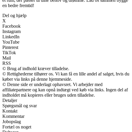
et rum, der passer til dine behov og drømme. Lad os sammen bygge
en bedre fremtid!
Del og hjælp
X
Facebook
Instagram
LinkedIn
YouTube
Pinterest
TikTok
Mail
RSS
© Brug af indhold kræver tilladelse.
© Rettighederne tilhører os. Vi kan få en lille andel af salget, hvis du
køber via links på denne hjemmeside.
© Denne side er underlagt ophavsret. Vi arbejder med
affiliatepartnere og kan opnå indtægt ved køb via links. Ingen del af
indholdet må kopieres eller bruges uden tilladelse.
Detaljer
Spørgsmål og svar
Kontakt
Kommentar
Jobopslag
Fortæl os noget