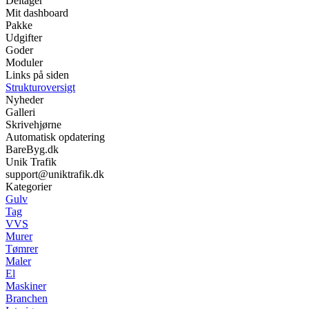
Deltager
Mit dashboard
Pakke
Udgifter
Goder
Moduler
Links på siden
Strukturoversigt
Nyheder
Galleri
Skrivehjørne
Automatisk opdatering
BareByg.dk
Unik Trafik
support@uniktrafik.dk
Kategorier
Gulv
Tag
VVS
Murer
Tømrer
Maler
El
Maskiner
Branchen