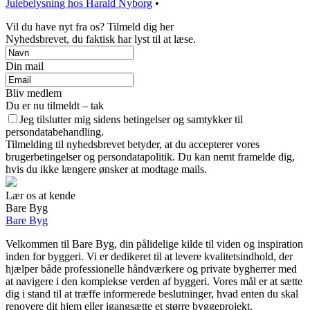
Julebelysning hos Harald Nyborg
•
Vil du have nyt fra os? Tilmeld dig her
Nyhedsbrevet, du faktisk har lyst til at læse.
Din mail
Bliv medlem
Du er nu tilmeldt – tak
Jeg tilslutter mig sidens betingelser og samtykker til
persondatabehandling.
Tilmelding til nyhedsbrevet betyder, at du accepterer vores
brugerbetingelser og persondatapolitik. Du kan nemt framelde dig,
hvis du ikke længere ønsker at modtage mails.
Lær os at kende
Bare Byg
Bare Byg
Velkommen til Bare Byg, din pålidelige kilde til viden og inspiration
inden for byggeri. Vi er dedikeret til at levere kvalitetsindhold, der
hjælper både professionelle håndværkere og private bygherrer med
at navigere i den komplekse verden af byggeri. Vores mål er at sætte
dig i stand til at træffe informerede beslutninger, hvad enten du skal
renovere dit hjem eller igangsætte et større byggeprojekt.