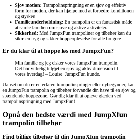
Sjov motion:
Trampolinspringning er en sjov og effektiv
form for motion, der kan hjælpe med at forbedre konditionen
og styrken.
Familieunderholdning:
En trampolin er en fantastisk måde
at samle familien om sjove og aktive aktiviteter.
Sikkerhed:
Med JumpxFun trampoliner og tilbehør kan du
sikre en tryg og sikker hoppeoplevelse for alle brugere.
Er du klar til at hoppe løs med JumpxFun?
Min familie og jeg elsker vores JumpxFun trampolin.
Det har virkelig tilføjet en sjov og aktiv dimension til
vores hverdag! – Louise, JumpxFun kunde.
Uanset om du er en erfaren trampolinspringer eller nybegynder, kan
en JumpxFun trampolin og tilbehør forvandle din have til en sjov og
spændende hoppezone. Gør dig klar til at opleve glæden ved
trampolinspringning med JumpxFun!
Opnå den bedste værdi med JumpXfun
trampolin tilbehør
Find billige tilbehør til din JumpXfun trampolin