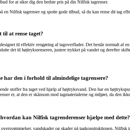
for at sikre dig den bedste pris på din Nilfisk tagrenser.
å en Nilfisk tagrenser og spotte gode tilbud, så du kan rense dit tag effekt
til at rense taget?
er designet til effektiv rengøring af tagoverflader. Det består normalt af
lutte det til højtryksrenseren, justere trykket på vandet og derefter skift
e har den i forhold til almindelige tagrensere?
renende stoffer fra taget ved hjælp af højtryksvand. Den har en højtryksp
agrenser er, at den er skånsom mod tagmaterialerne og miljøet, da den ikk
g hvordan kan Nilfisk tagrenderenser hjælpe med dette?
 oversvømmelser, vandskader og skader på tagkonstruktionen. Nilfisk tagr