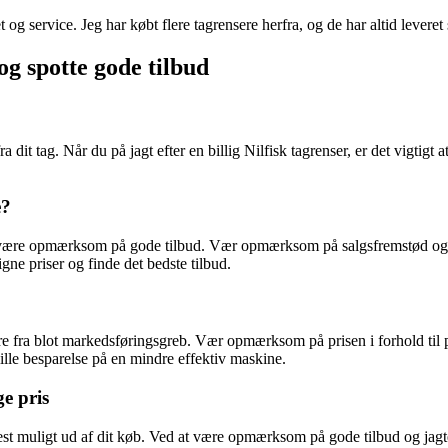
g service. Jeg har købt flere tagrensere herfra, og de har altid leveret 
 og spotte gode tilbud
fra dit tag. Når du på jagt efter en billig Nilfisk tagrenser, er det vigt
e?
e at være opmærksom på gode tilbud. Vær opmærksom på salgsfremstød og
gne priser og finde det bedste tilbud.
re fra blot markedsføringsgreb. Vær opmærksom på prisen i forhold til pr
ille besparelse på en mindre effektiv maskine.
ge pris
mest muligt ud af dit køb. Ved at være opmærksom på gode tilbud og jagte b