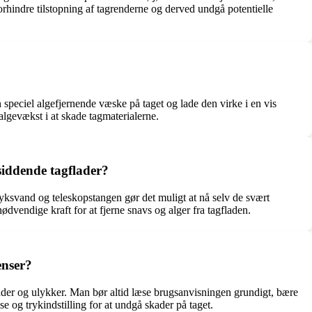
rhindre tilstopning af tagrenderne og derved undgå potentielle
n speciel algefjernende væske på taget og lade den virke i en vis
algevækst i at skade tagmaterialerne.
siddende tagflader?
ryksvand og teleskopstangen gør det muligt at nå selv de svært
vendige kraft for at fjerne snavs og alger fra tagfladen.
enser?
skader og ulykker. Man bør altid læse brugsanvisningen grundigt, bære
e og trykindstilling for at undgå skader på taget.