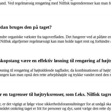
vand. Ved regelmæssig rengøring med Nilfisk tagrenderenser kan man fo
ordan bruges den på taget?
g andre organiske vækster fra tagoverfladen. Det fungerer ved at påføre e
ilfisk algefjerner regelmæssigt kan man holde taget rent og forhindre 
opstang være en effektiv løsning til rengøring af højt
ning til rengøring af højtsiddende tagflader, da kombinationen af højt
tangen kan man opnå den rette arbejdshøjde og trykke vandet med den nød
n tagrenser til højtryksrenser, som f.eks. Nilfisk tagr
, er det vigtigt at følge visse sikkerhedsforanstaltninger for at undgå 
rådet omkring taget er frit for personer og dyr, samt vælge den rette dys