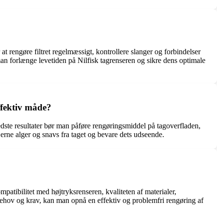
at rengøre filtret regelmæssigt, kontrollere slanger og forbindelser
man forlænge levetiden på Nilfisk tagrenseren og sikre dens optimale
ffektiv måde?
bedste resultater bør man påføre rengøringsmiddel på tagoverfladen,
jerne alger og snavs fra taget og bevare dets udseende.
ompatibilitet med højtryksrenseren, kvaliteten af materialer,
behov og krav, kan man opnå en effektiv og problemfri rengøring af