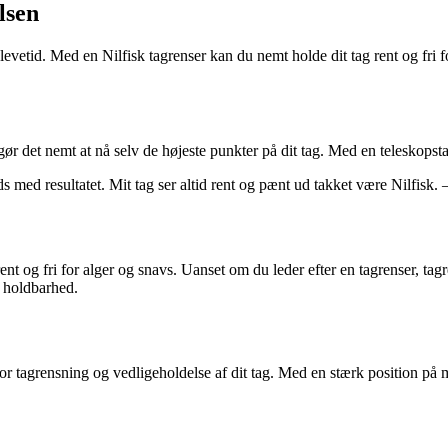
lsen
levetid. Med en Nilfisk tagrenser kan du nemt holde dit tag rent og fri fo
 gør det nemt at nå selv de højeste punkter på dit tag. Med en teleskopsta
freds med resultatet. Mit tag ser altid rent og pænt ud takket være Nilfis
g rent og fri for alger og snavs. Uanset om du leder efter en tagrenser, t
g holdbarhed.
r tagrensning og vedligeholdelse af dit tag. Med en stærk position på ma