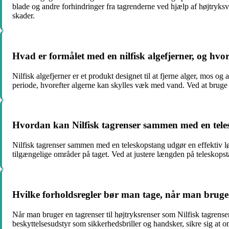
blade og andre forhindringer fra tagrenderne ved hjælp af højtryks
skader.
Hvad er formålet med en nilfisk algefjerner, og hv
Nilfisk algefjerner er et produkt designet til at fjerne alger, mos o
periode, hvorefter algerne kan skylles væk med vand. Ved at bruge N
Hvordan kan Nilfisk tagrenser sammen med en telesk
Nilfisk tagrenser sammen med en teleskopstang udgør en effektiv løs
tilgængelige områder på taget. Ved at justere længden på teleskops
Hvilke forholdsregler bør man tage, når man bruger e
Når man bruger en tagrenser til højtryksrenser som Nilfisk tagrenser
beskyttelsesudstyr som sikkerhedsbriller og handsker, sikre sig at om