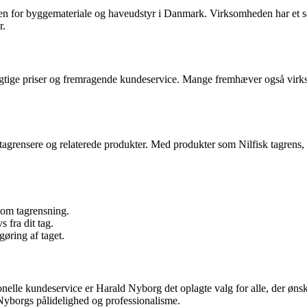
en for byggemateriale og haveudstyr i Danmark. Virksomheden har et sol
r.
gtige priser og fremragende kundeservice. Mange fremhæver også virks
 tagrensere og relaterede produkter. Med produkter som Nilfisk tagrens,
nsom tagrensning.
s fra dit tag.
øring af taget.
nelle kundeservice er Harald Nyborg det oplagte valg for alle, der ønsk
yborgs pålidelighed og professionalisme.