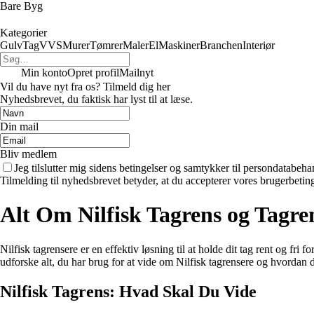
Bare Byg
Kategorier
Gulv
Tag
VVS
Murer
Tømrer
Maler
El
Maskiner
Branchen
Interiør
Min konto
Opret profil
Mailnyt
Vil du have nyt fra os? Tilmeld dig her
Nyhedsbrevet, du faktisk har lyst til at læse.
Din mail
Bliv medlem
Jeg tilslutter mig sidens betingelser og samtykker til persondatabeha
Tilmelding til nyhedsbrevet betyder, at du accepterer vores brugerbeti
Alt Om Nilfisk Tagrens og Tagr
Nilfisk tagrensere er en effektiv løsning til at holde dit tag rent og fri 
udforske alt, du har brug for at vide om Nilfisk tagrensere og hvordan 
Nilfisk Tagrens: Hvad Skal Du Vide