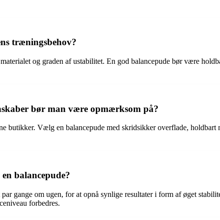
ens træningsbehov?
 materialet og graden af ustabilitet. En god balancepude bør være holdbar
genskaber bør man være opmærksom på?
line butikker. Vælg en balancepude med skridsikker overflade, holdbart m
d en balancepude?
ar gange om ugen, for at opnå synlige resultater i form af øget stabili
nceniveau forbedres.