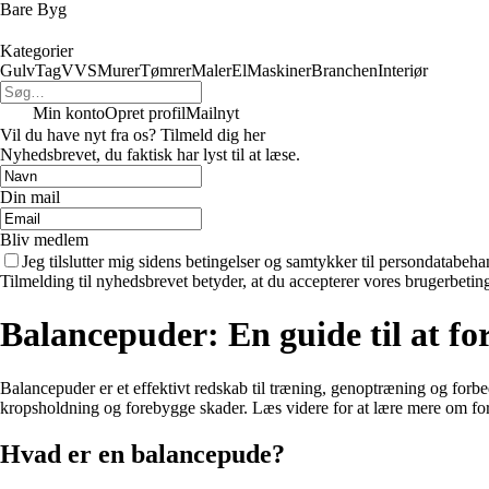
Bare Byg
Kategorier
Gulv
Tag
VVS
Murer
Tømrer
Maler
El
Maskiner
Branchen
Interiør
Min konto
Opret profil
Mailnyt
Vil du have nyt fra os? Tilmeld dig her
Nyhedsbrevet, du faktisk har lyst til at læse.
Din mail
Bliv medlem
Jeg tilslutter mig sidens betingelser og samtykker til persondatabeha
Tilmelding til nyhedsbrevet betyder, at du accepterer vores brugerbeti
Balancepuder: En guide til at fo
Balancepuder er et effektivt redskab til træning, genoptræning og forb
kropsholdning og forebygge skader. Læs videre for at lære mere om fo
Hvad er en balancepude?