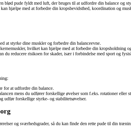
n blød pude fyldt med luft, der bruges til at udfordre din balance og sty
tte kan hjælpe med at forbedre din kropsbevidsthed, koordination og mus
 at styrke dine muskler og forbedre din balanceevne.
 kernemuskler, hvilket kan hjælpe med at forbedre din kropsholdning o
n du reducere risikoen for skader, især i forbindelse med sport og fysisk
ning:
 for at udfordre din balance.
ancen mens du udfører forskellige øvelser som f.eks. rotationer eller s
udfør forskellige styrke- og stabilitetsøvelser.
borg
ørrelser og sværhedsgrader, så du kan finde den rette pude til din træ