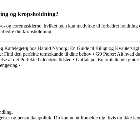
ning og kropsholdning?
e- og coremusklerne, hvilket igen kan medvirke til forbedret holdning
orbedre din kropsholdning.
 Kattelegetøj hos Harald Nyborg: En Guide til Billigt og Kvalitetsrigt 
e: Find den perfekte termokande til dine behov
•
G9 Pærer: Alt hvad d
else af det Perfekte Udendørs Ildsted
•
Gaffatape: En omfattende guide 
rengøring
•
ndling.
ngelser og persondatapolitik. Du kan nemt framelde dig, hvis du ikke læ