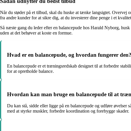
Sådan udnytter du bedst tilbud
Når du støder på et tilbud, skal du huske at tænke langsigtet. Overvej 
fra andre kunder for at sikre dig, at du investerer dine penge i et kvalit
Så næste gang du leder efter en balancepude hos Harald Nyborg, husk a
uden at det behøver at koste en formue.
Hvad er en balancepude, og hvordan fungerer den
En balancepude er et træningsredskab designet til at forbedre stab
for at opretholde balance.
Hvordan kan man bruge en balancepude til at træ
Du kan stå, sidde eller ligge på en balancepude og udføre øvelser s
med at styrke muskler, forbedre koordination og forebygge skader.