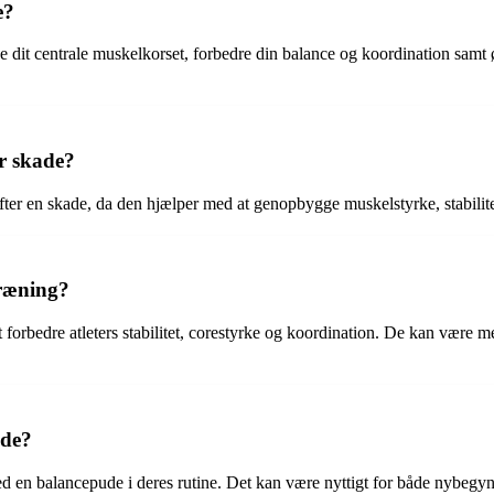
e?
e dit centrale muskelkorset, forbedre din balance og koordination samt
r skade?
efter en skade, da den hjælper med at genopbygge muskelstyrke, stabilit
træning?
t forbedre atleters stabilitet, corestyrke og koordination. De kan være 
ude?
ed en balancepude i deres rutine. Det kan være nyttigt for både nybegyn