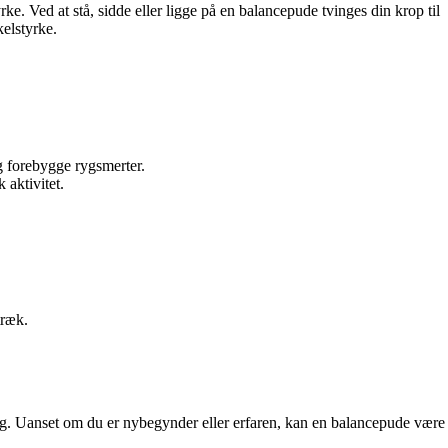
rke. Ved at stå, sidde eller ligge på en balancepude tvinges din krop til
kelstyrke.
g forebygge rygsmerter.
 aktivitet.
træk.
ning. Uanset om du er nybegynder eller erfaren, kan en balancepude være