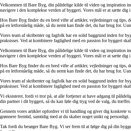
Velkommen til Bare Byg, din pålidelige kilde til viden og inspiration in
navigere i den komplekse verden af byggeri. Vores mål er at sætte dig i 
Hos Bare Byg finder du en bred vifte af artikler, vejledninger og tips, 
på en letforståelig måde, så du nemt kan finde det, du har brug for. Ua
Vores team af skribenter og fagfolk har en solid baggrund inden for byg
praksisser. Ved at kombinere faglighed med en passion for byggeri skabe
Velkommen til Bare Byg, din pålidelige kilde til viden og inspiration in
navigere i den komplekse verden af byggeri. Vores mål er at sætte dig i 
Hos Bare Byg finder du en bred vifte af artikler, vejledninger og tips, 
på en letforståelig måde, så du nemt kan finde det, du har brug for. Ua
Vores team af skribenter og fagfolk har en solid baggrund inden for byg
praksisser. Ved at kombinere faglighed med en passion for byggeri skabe
Vi eksisterer, fordi vi tror på, at alle fortjener at have adgang til pål
din partner i dit byggeri, så du kan føle dig tryg ved de valg, du træffer.
Gennem vores artikler opfordrer vi til handling og giver dig konkrete v
grønnere fremtid, samtidig med at du skaber noget unikt og personligt.
Tak fordi du besøger Bare Byg. Vi ser frem til at følge dig på din bygg