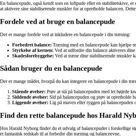
En balancepude, også kendt som en luftpude eller en stabilitetskive, er e
at aktivere sine stabiliserende muskler for at opretholde balancen. De
Fordele ved at bruge en balancepude
Der er mange fordele ved at inkludere en balancepude i din træning:
Forbedret balance:
Træning med en balancepude kan hjælpe med
Styrkelse af kernen:
Ved at udfordre din balance aktiveres dine
Skadesforebyggelse:
Ved at træne dine stabiliserende muskler ka
Sådan bruger du en balancepude
Der er mange måder, hvorpå du kan integrere en balancepude i din træ
Stående øvelser:
Prøv at stå på balancepuden med let bøjede knæ
Siddende øvelser:
Sid på balancepuden og prøv at opretholde bal
Liggende øvelser:
Lig på maven eller ryggen på balancepuden og 
Find den rette balancepude hos Harald Ny
Hos Harald Nyborg finder du et udvalg af balancepuder i forskellige st
et fantastisk redskab til at forbedre din træning og balanceevne.