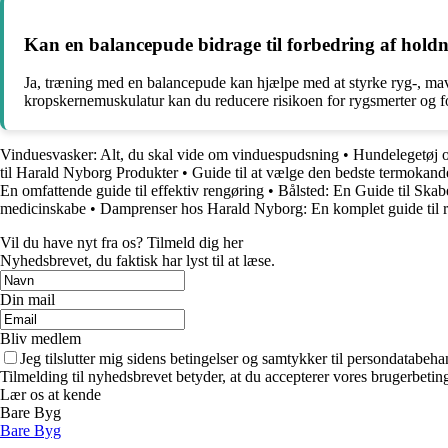
Kan en balancepude bidrage til forbedring af hold
Ja, træning med en balancepude kan hjælpe med at styrke ryg-, mav
kropskernemuskulatur kan du reducere risikoen for rygsmerter og f
Vinduesvasker: Alt, du skal vide om vinduespudsning
•
Hundelegetøj og
til Harald Nyborg Produkter
•
Guide til at vælge den bedste termokand
En omfattende guide til effektiv rengøring
•
Bålsted: En Guide til Skab
medicinskabe
•
Damprenser hos Harald Nyborg: En komplet guide til 
Vil du have nyt fra os? Tilmeld dig her
Nyhedsbrevet, du faktisk har lyst til at læse.
Din mail
Bliv medlem
Jeg tilslutter mig sidens betingelser og samtykker til persondatabeha
Tilmelding til nyhedsbrevet betyder, at du accepterer vores brugerbeti
Lær os at kende
Bare Byg
Bare Byg