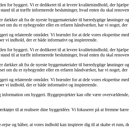
den for byggeri. Vi er dedikeret til at levere kvalitetsindhold, der hjæ
stand til at træffe informerede beslutninger, hvad enten du skal renovere
der dækker alt fra de nyeste byggematerialer til bæredygtige løsninger o
nset om du er nybegynder eller en erfaren håndværker, har vi noget, der
geri og relaterede områder. Vi brænder for at dele vores ekspertise med 
r vi indhold, der er både informativt og inspirerende.
den for byggeri. Vi er dedikeret til at levere kvalitetsindhold, der hjæ
stand til at træffe informerede beslutninger, hvad enten du skal renovere
der dækker alt fra de nyeste byggematerialer til bæredygtige løsninger o
nset om du er nybegynder eller en erfaren håndværker, har vi noget, der
geri og relaterede områder. Vi brænder for at dele vores ekspertise med 
r vi indhold, der er både informativt og inspirerende.
idelig information om byggeri. Byggeprojekter kan ofte være overvældende,
ærktøjer til at realisere dine byggeidéer. Vi fokuserer på at fremme bær
e-rejse og håber, at vores indhold kan inspirere dig til at skabe et ru