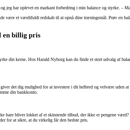
 og jeg har oplevet en markant forbedring i min balance og styrke. – Ma
ude være et værdifuldt redskab til at opnå dine træningsmål. Prøv en 
 en billig pris
 styrke din kerne. Hos Harald Nyborg kan du finde et stort udvalg af ba
rste giver det dig mulighed for at investere i dit helbred og velvære ude
tømme din bankkonto.
e bare bliver lokket af et skinnende tilbud, der ikke er pengene værd? 
r for at sikre, at du virkelig får den bedste pris.