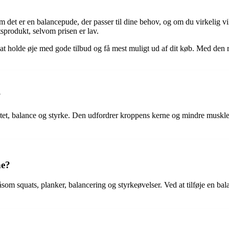
om det er en balancepude, der passer til dine behov, og om du virkelig v
etsprodukt, selvom prisen er lav.
t holde øje med gode tilbud og få mest muligt ud af dit køb. Med den r
?
ilitet, balance og styrke. Den udfordrer kroppens kerne og mindre muskl
ne?
åsom squats, planker, balancering og styrkeøvelser. Ved at tilføje en ba