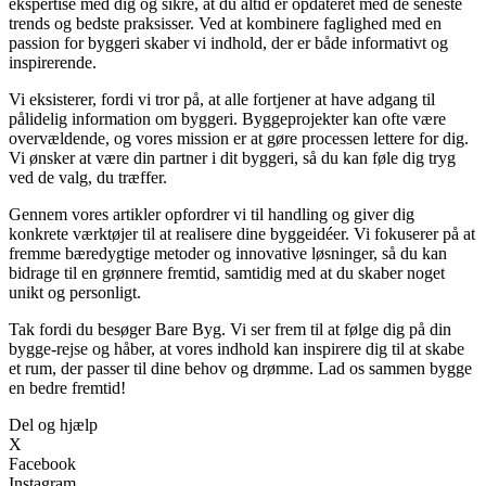
ekspertise med dig og sikre, at du altid er opdateret med de seneste
trends og bedste praksisser. Ved at kombinere faglighed med en
passion for byggeri skaber vi indhold, der er både informativt og
inspirerende.
Vi eksisterer, fordi vi tror på, at alle fortjener at have adgang til
pålidelig information om byggeri. Byggeprojekter kan ofte være
overvældende, og vores mission er at gøre processen lettere for dig.
Vi ønsker at være din partner i dit byggeri, så du kan føle dig tryg
ved de valg, du træffer.
Gennem vores artikler opfordrer vi til handling og giver dig
konkrete værktøjer til at realisere dine byggeidéer. Vi fokuserer på at
fremme bæredygtige metoder og innovative løsninger, så du kan
bidrage til en grønnere fremtid, samtidig med at du skaber noget
unikt og personligt.
Tak fordi du besøger Bare Byg. Vi ser frem til at følge dig på din
bygge-rejse og håber, at vores indhold kan inspirere dig til at skabe
et rum, der passer til dine behov og drømme. Lad os sammen bygge
en bedre fremtid!
Del og hjælp
X
Facebook
Instagram