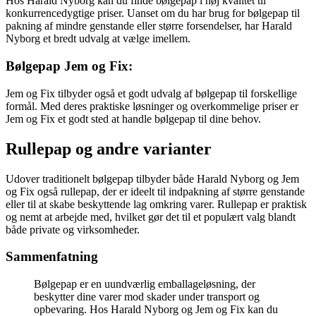
Hos Harald Nyborg kan du finde bølgepap i høj kvalitet til
konkurrencedygtige priser. Uanset om du har brug for bølgepap til
pakning af mindre genstande eller større forsendelser, har Harald
Nyborg et bredt udvalg at vælge imellem.
Bølgepap Jem og Fix:
Jem og Fix tilbyder også et godt udvalg af bølgepap til forskellige
formål. Med deres praktiske løsninger og overkommelige priser er
Jem og Fix et godt sted at handle bølgepap til dine behov.
Rullepap og andre varianter
Udover traditionelt bølgepap tilbyder både Harald Nyborg og Jem
og Fix også rullepap, der er ideelt til indpakning af større genstande
eller til at skabe beskyttende lag omkring varer. Rullepap er praktisk
og nemt at arbejde med, hvilket gør det til et populært valg blandt
både private og virksomheder.
Sammenfatning
Bølgepap er en uundværlig emballageløsning, der
beskytter dine varer mod skader under transport og
opbevaring. Hos Harald Nyborg og Jem og Fix kan du