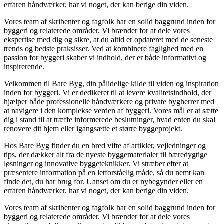
erfaren håndværker, har vi noget, der kan berige din viden.
Vores team af skribenter og fagfolk har en solid baggrund inden for
byggeri og relaterede områder. Vi brænder for at dele vores
ekspertise med dig og sikre, at du altid er opdateret med de seneste
trends og bedste praksisser. Ved at kombinere faglighed med en
passion for byggeri skaber vi indhold, der er både informativt og
inspirerende.
Velkommen til Bare Byg, din pålidelige kilde til viden og inspiration
inden for byggeri. Vi er dedikeret til at levere kvalitetsindhold, der
hjælper både professionelle håndværkere og private bygherrer med
at navigere i den komplekse verden af byggeri. Vores mål er at sætte
dig i stand til at træffe informerede beslutninger, hvad enten du skal
renovere dit hjem eller igangsætte et større byggeprojekt.
Hos Bare Byg finder du en bred vifte af artikler, vejledninger og
tips, der dækker alt fra de nyeste byggematerialer til bæredygtige
løsninger og innovative byggeteknikker. Vi stræber efter at
præsentere information på en letforståelig måde, så du nemt kan
finde det, du har brug for. Uanset om du er nybegynder eller en
erfaren håndværker, har vi noget, der kan berige din viden.
Vores team af skribenter og fagfolk har en solid baggrund inden for
byggeri og relaterede områder. Vi brænder for at dele vores