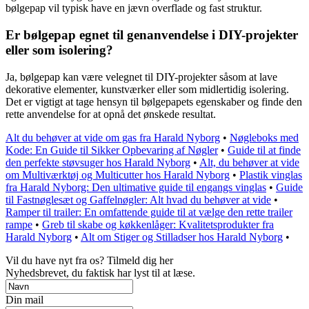
bølgepap vil typisk have en jævn overflade og fast struktur.
Er bølgepap egnet til genanvendelse i DIY-projekter
eller som isolering?
Ja, bølgepap kan være velegnet til DIY-projekter såsom at lave
dekorative elementer, kunstværker eller som midlertidig isolering.
Det er vigtigt at tage hensyn til bølgepapets egenskaber og finde den
rette anvendelse for at opnå det ønskede resultat.
Alt du behøver at vide om gas fra Harald Nyborg
•
Nøgleboks med
Kode: En Guide til Sikker Opbevaring af Nøgler
•
Guide til at finde
den perfekte støvsuger hos Harald Nyborg
•
Alt, du behøver at vide
om Multiværktøj og Multicutter hos Harald Nyborg
•
Plastik vinglas
fra Harald Nyborg: Den ultimative guide til engangs vinglas
•
Guide
til Fastnøglesæt og Gaffelnøgler: Alt hvad du behøver at vide
•
Ramper til trailer: En omfattende guide til at vælge den rette trailer
rampe
•
Greb til skabe og køkkenlåger: Kvalitetsprodukter fra
Harald Nyborg
•
Alt om Stiger og Stilladser hos Harald Nyborg
•
Vil du have nyt fra os? Tilmeld dig her
Nyhedsbrevet, du faktisk har lyst til at læse.
Din mail