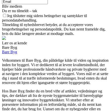
Bliv medlem
Du er nu tilmeldt – tak
Jeg tilslutter mig sidens betingelser og samtykker til
persondatabehandling.
Tilmelding til nyhedsbrevet betyder, at du accepterer vores
brugerbetingelser og persondatapolitik. Du kan nemt framelde dig,
hvis du ikke længere ønsker at modtage mails.
Lær os at kende
Bare Byg
Bare Byg
Velkommen til Bare Byg, din pålidelige kilde til viden og inspiration
inden for byggeri. Vi er dedikeret til at levere kvalitetsindhold, der
hjælper både professionelle håndværkere og private bygherrer med
at navigere i den komplekse verden af byggeri. Vores mål er at sætte
dig i stand til at træffe informerede beslutninger, hvad enten du skal
renovere dit hjem eller igangsætte et større byggeprojekt.
Hos Bare Byg finder du en bred vifte af artikler, vejledninger og
tips, der dækker alt fra de nyeste byggematerialer til bæredygtige
løsninger og innovative byggeteknikker. Vi stræber efter at
præsentere information på en letforståelig måde, så du nemt kan
finde det, du har brug for. Uanset om du er nybegynder eller en