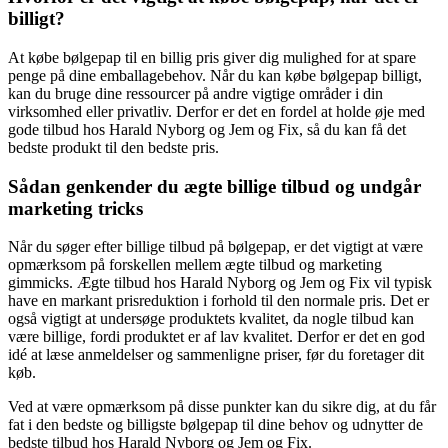
billigt?
At købe bølgepap til en billig pris giver dig mulighed for at spare
penge på dine emballagebehov. Når du kan købe bølgepap billigt,
kan du bruge dine ressourcer på andre vigtige områder i din
virksomhed eller privatliv. Derfor er det en fordel at holde øje med
gode tilbud hos Harald Nyborg og Jem og Fix, så du kan få det
bedste produkt til den bedste pris.
Sådan genkender du ægte billige tilbud og undgår
marketing tricks
Når du søger efter billige tilbud på bølgepap, er det vigtigt at være
opmærksom på forskellen mellem ægte tilbud og marketing
gimmicks. Ægte tilbud hos Harald Nyborg og Jem og Fix vil typisk
have en markant prisreduktion i forhold til den normale pris. Det er
også vigtigt at undersøge produktets kvalitet, da nogle tilbud kan
være billige, fordi produktet er af lav kvalitet. Derfor er det en god
idé at læse anmeldelser og sammenligne priser, før du foretager dit
køb.
Ved at være opmærksom på disse punkter kan du sikre dig, at du får
fat i den bedste og billigste bølgepap til dine behov og udnytter de
bedste tilbud hos Harald Nyborg og Jem og Fix.