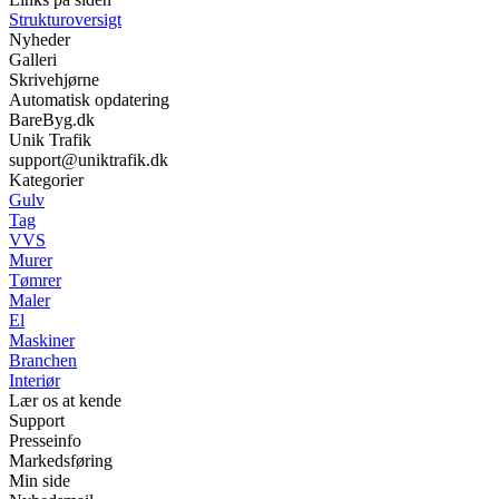
Strukturoversigt
Nyheder
Galleri
Skrivehjørne
Automatisk opdatering
BareByg.dk
Unik Trafik
support@uniktrafik.dk
Kategorier
Gulv
Tag
VVS
Murer
Tømrer
Maler
El
Maskiner
Branchen
Interiør
Lær os at kende
Support
Presseinfo
Markedsføring
Min side