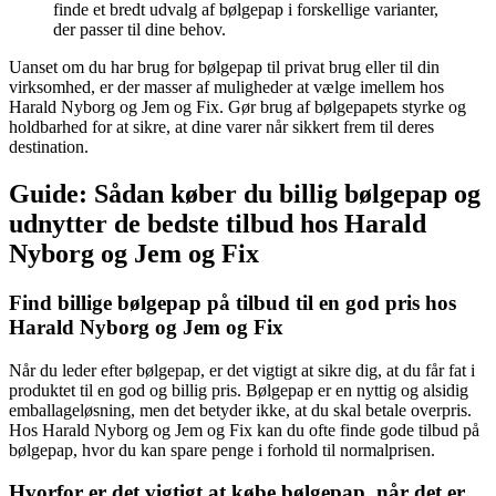
finde et bredt udvalg af bølgepap i forskellige varianter,
der passer til dine behov.
Uanset om du har brug for bølgepap til privat brug eller til din
virksomhed, er der masser af muligheder at vælge imellem hos
Harald Nyborg og Jem og Fix. Gør brug af bølgepapets styrke og
holdbarhed for at sikre, at dine varer når sikkert frem til deres
destination.
Guide: Sådan køber du billig bølgepap og
udnytter de bedste tilbud hos Harald
Nyborg og Jem og Fix
Find billige bølgepap på tilbud til en god pris hos
Harald Nyborg og Jem og Fix
Når du leder efter bølgepap, er det vigtigt at sikre dig, at du får fat i
produktet til en god og billig pris. Bølgepap er en nyttig og alsidig
emballageløsning, men det betyder ikke, at du skal betale overpris.
Hos Harald Nyborg og Jem og Fix kan du ofte finde gode tilbud på
bølgepap, hvor du kan spare penge i forhold til normalprisen.
Hvorfor er det vigtigt at købe bølgepap, når det er