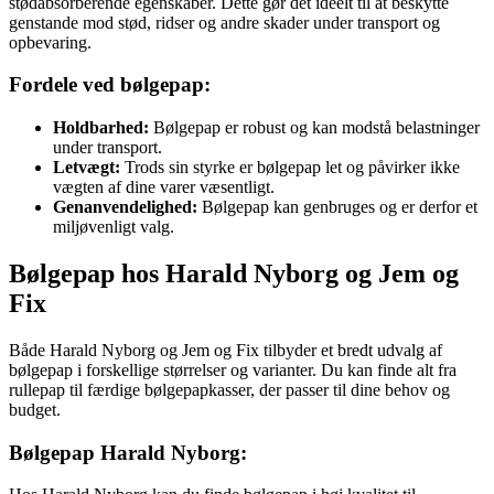
stødabsorberende egenskaber. Dette gør det ideelt til at beskytte
genstande mod stød, ridser og andre skader under transport og
opbevaring.
Fordele ved bølgepap:
Holdbarhed:
Bølgepap er robust og kan modstå belastninger
under transport.
Letvægt:
Trods sin styrke er bølgepap let og påvirker ikke
vægten af dine varer væsentligt.
Genanvendelighed:
Bølgepap kan genbruges og er derfor et
miljøvenligt valg.
Bølgepap hos Harald Nyborg og Jem og
Fix
Både Harald Nyborg og Jem og Fix tilbyder et bredt udvalg af
bølgepap i forskellige størrelser og varianter. Du kan finde alt fra
rullepap til færdige bølgepapkasser, der passer til dine behov og
budget.
Bølgepap Harald Nyborg: