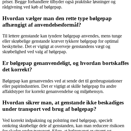
priser. Begge forhandlere tilbyder også praktiske løsninger og
rådgivning ved køb af bølgepap.
Hvordan vælger man den rette type bølgepap
afhængigt af anvendelsesformål?
Til lettere genstande kan tyndere bølgepap anvendes, mens tunge
eller skrøbelige genstande kræver tykkere bølgepap for optimal
beskyttelse. Det er vigtigt at overveje genstandens vægt og
skrøbelighed ved valg af bølgepap.
Er bølgepap genanvendeligt, og hvordan bortskaffes
det korrekt?
Bølgepap kan genanvendes ved at sende det til genbrugsstationer
eller papirindustrien. Det er vigtigt at skille bølgepap fra andre
affaldstyper for korrekt genanvendelse og miljøhensyn.
Hvordan sikrer man, at genstande ikke beskadiges
under transport ved brug af bølgepap?
Ved korrekt indpakning og polstring med bølgepap, specielt
omkring skrøbelige dele af genstanden, kan man reducere risikoen
for skader under transport. Sikre, at bølgepapet er stramt og