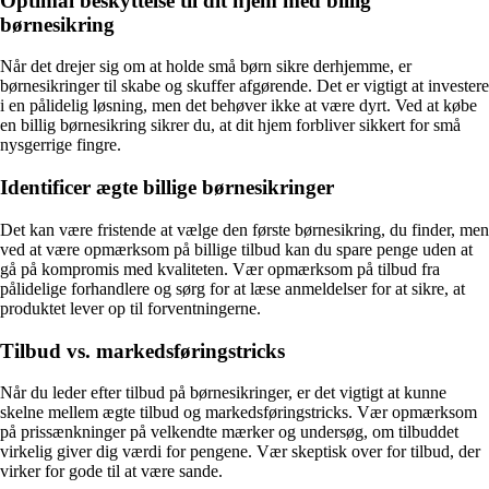
Optimal beskyttelse til dit hjem med billig
børnesikring
Når det drejer sig om at holde små børn sikre derhjemme, er
børnesikringer til skabe og skuffer afgørende. Det er vigtigt at investere
i en pålidelig løsning, men det behøver ikke at være dyrt. Ved at købe
en billig børnesikring sikrer du, at dit hjem forbliver sikkert for små
nysgerrige fingre.
Identificer ægte billige børnesikringer
Det kan være fristende at vælge den første børnesikring, du finder, men
ved at være opmærksom på billige tilbud kan du spare penge uden at
gå på kompromis med kvaliteten. Vær opmærksom på tilbud fra
pålidelige forhandlere og sørg for at læse anmeldelser for at sikre, at
produktet lever op til forventningerne.
Tilbud vs. markedsføringstricks
Når du leder efter tilbud på børnesikringer, er det vigtigt at kunne
skelne mellem ægte tilbud og markedsføringstricks. Vær opmærksom
på prissænkninger på velkendte mærker og undersøg, om tilbuddet
virkelig giver dig værdi for pengene. Vær skeptisk over for tilbud, der
virker for gode til at være sande.