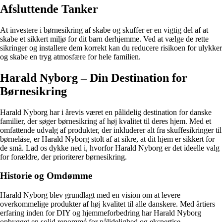
Afsluttende Tanker
At investere i børnesikring af skabe og skuffer er en vigtig del af at
skabe et sikkert miljø for dit barn derhjemme. Ved at vælge de rette
sikringer og installere dem korrekt kan du reducere risikoen for ulykker
og skabe en tryg atmosfære for hele familien.
Harald Nyborg – Din Destination for
Børnesikring
Harald Nyborg har i årevis været en pålidelig destination for danske
familier, der søger børnesikring af høj kvalitet til deres hjem. Med et
omfattende udvalg af produkter, der inkluderer alt fra skuffesikringer til
børnelåse, er Harald Nyborg stolt af at sikre, at dit hjem er sikkert for
de små. Lad os dykke ned i, hvorfor Harald Nyborg er det ideelle valg
for forældre, der prioriterer børnesikring.
Historie og Omdømme
Harald Nyborg blev grundlagt med en vision om at levere
overkommelige produkter af høj kvalitet til alle danskere. Med årtiers
erfaring inden for DIY og hjemmeforbedring har Harald Nyborg
opbygget en solid renommé for pålidelighed og ekspertise.