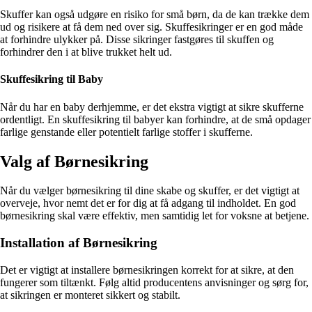
Skuffer kan også udgøre en risiko for små børn, da de kan trække dem
ud og risikere at få dem ned over sig. Skuffesikringer er en god måde
at forhindre ulykker på. Disse sikringer fastgøres til skuffen og
forhindrer den i at blive trukket helt ud.
Skuffesikring til Baby
Når du har en baby derhjemme, er det ekstra vigtigt at sikre skufferne
ordentligt. En skuffesikring til babyer kan forhindre, at de små opdager
farlige genstande eller potentielt farlige stoffer i skufferne.
Valg af Børnesikring
Når du vælger børnesikring til dine skabe og skuffer, er det vigtigt at
overveje, hvor nemt det er for dig at få adgang til indholdet. En god
børnesikring skal være effektiv, men samtidig let for voksne at betjene.
Installation af Børnesikring
Det er vigtigt at installere børnesikringen korrekt for at sikre, at den
fungerer som tiltænkt. Følg altid producentens anvisninger og sørg for,
at sikringen er monteret sikkert og stabilt.