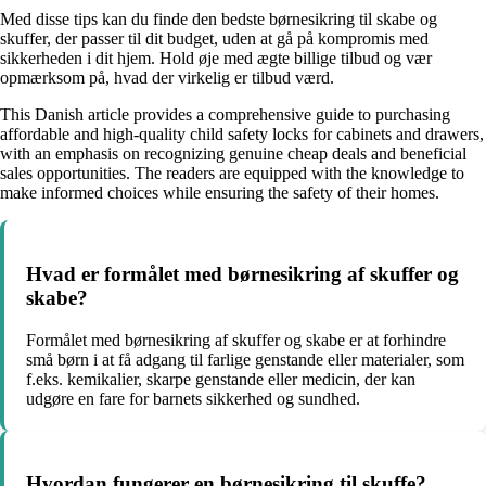
Med disse tips kan du finde den bedste børnesikring til skabe og
skuffer, der passer til dit budget, uden at gå på kompromis med
sikkerheden i dit hjem. Hold øje med ægte billige tilbud og vær
opmærksom på, hvad der virkelig er tilbud værd.
This Danish article provides a comprehensive guide to purchasing
affordable and high-quality child safety locks for cabinets and drawers,
with an emphasis on recognizing genuine cheap deals and beneficial
sales opportunities. The readers are equipped with the knowledge to
make informed choices while ensuring the safety of their homes.
Hvad er formålet med børnesikring af skuffer og
skabe?
Formålet med børnesikring af skuffer og skabe er at forhindre
små børn i at få adgang til farlige genstande eller materialer, som
f.eks. kemikalier, skarpe genstande eller medicin, der kan
udgøre en fare for barnets sikkerhed og sundhed.
Hvordan fungerer en børnesikring til skuffe?