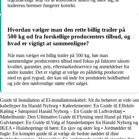
trailerens bremser fungerer korrekt.
Hvordan vælger man den rette billig trailer på
500 kg ud fra forskellige producenters tilbud, og
hvad er vigtigt at sammenligne?
Når man vælger en billig trailer på 500 kg, bør man
sammenligne producenters tilbud med fokus på faktorer såsom
kvalitet, garantier, pris, eftermarkedsservice og anmeldelser fra
andre kunder. Det er vigtigt at vælge en pålidelig producent
med en god rygrad, der kan stå inde for produktets holdbarhed
og yde den nødvendige støtte efter salget.
Guide til Installation af El-installationskabel: Alt du behøver at vide om
kabeltyper fra Harald Nyborg
•
Køleelementer: En Guide til Effektiv
Køling
•
Sømpistol Harald Nyborg – En Guide til Luftværktøj
•
Møbelhunde: Den Ultimative Guide til Flytning med Hund på Hjul
•
Gulvlamper: En Guide til Valg af Standerlamper fra Harald Nyborg og
IKEA
•
Hulahopringe til børn: En sjov og aktiv leg
•
Jordnødder til
fugle: En komplet guide til at vælge de bedste nødder til dine