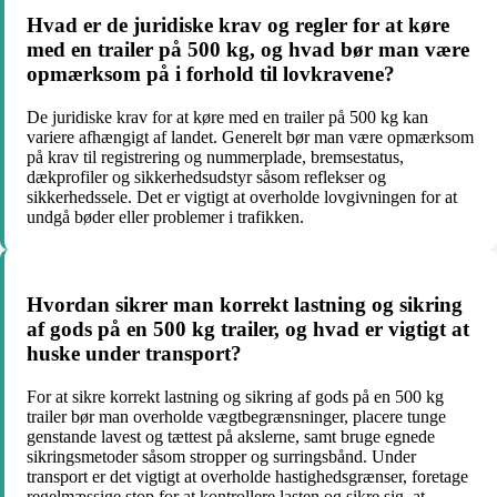
Hvad er de juridiske krav og regler for at køre
med en trailer på 500 kg, og hvad bør man være
opmærksom på i forhold til lovkravene?
De juridiske krav for at køre med en trailer på 500 kg kan
variere afhængigt af landet. Generelt bør man være opmærksom
på krav til registrering og nummerplade, bremsestatus,
dækprofiler og sikkerhedsudstyr såsom reflekser og
sikkerhedssele. Det er vigtigt at overholde lovgivningen for at
undgå bøder eller problemer i trafikken.
Hvordan sikrer man korrekt lastning og sikring
af gods på en 500 kg trailer, og hvad er vigtigt at
huske under transport?
For at sikre korrekt lastning og sikring af gods på en 500 kg
trailer bør man overholde vægtbegrænsninger, placere tunge
genstande lavest og tættest på akslerne, samt bruge egnede
sikringsmetoder såsom stropper og surringsbånd. Under
transport er det vigtigt at overholde hastighedsgrænser, foretage
regelmæssige stop for at kontrollere lasten og sikre sig, at