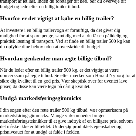
transport af let last. Inden du foretager dit køb, bør du overveje dit
budget og lede efter en billig trailer tilbud.
Hvorfor er det vigtigt at købe en billig trailer?
At investere i en billig trailervogn er fornuftigt, da det giver dig
mulighed for at spare penge, samtidig med at du får en pålidelig og
praktisk løsning til transport. Ved at finde en billig trailer 500 kg kan
du opfylde dine behov uden at overskride dit budget.
Hvordan genkender man ægte billige tilbud?
Når du leder efter en billig trailer 500 kg, er det vigtigt at være
opmærksom på ægte tilbud. Se efter mærker som Harald Nyborg for at
sikre dig kvalitet til en god pris. Vær skeptisk over for uventet lave
priser, da disse kan være tegn på dårlig kvalitet.
Undgå markedsføringsgimmicks
I din søgen efter den rette trailer 500 kg tilbud, vær opmærksom på
markedsføringsgimmicks. Mange virksomheder bruger
markedsføringsteknikker til at give indtryk af en billigere pris, selvom
det måske ikke er tilfældet. Undersøg produktets egenskaber og
prisniveauet for at undgå at falde i fælden.