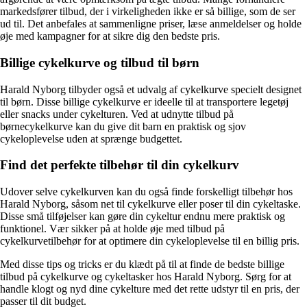
markedsfører tilbud, der i virkeligheden ikke er så billige, som de ser
ud til. Det anbefales at sammenligne priser, læse anmeldelser og holde
øje med kampagner for at sikre dig den bedste pris.
Billige cykelkurve og tilbud til børn
Harald Nyborg tilbyder også et udvalg af cykelkurve specielt designet
til børn. Disse billige cykelkurve er ideelle til at transportere legetøj
eller snacks under cykelturen. Ved at udnytte tilbud på
børnecykelkurve kan du give dit barn en praktisk og sjov
cykeloplevelse uden at sprænge budgettet.
Find det perfekte tilbehør til din cykelkurv
Udover selve cykelkurven kan du også finde forskelligt tilbehør hos
Harald Nyborg, såsom net til cykelkurve eller poser til din cykeltaske.
Disse små tilføjelser kan gøre din cykeltur endnu mere praktisk og
funktionel. Vær sikker på at holde øje med tilbud på
cykelkurvetilbehør for at optimere din cykeloplevelse til en billig pris.
Med disse tips og tricks er du klædt på til at finde de bedste billige
tilbud på cykelkurve og cykeltasker hos Harald Nyborg. Sørg for at
handle klogt og nyd dine cykelture med det rette udstyr til en pris, der
passer til dit budget.