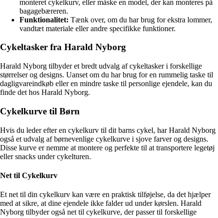
monteret cykelkurv, eller måske en model, der kan monteres på
bagagebæreren.
Funktionalitet:
Tænk over, om du har brug for ekstra lommer,
vandtæt materiale eller andre specifikke funktioner.
Cykeltasker fra Harald Nyborg
Harald Nyborg tilbyder et bredt udvalg af cykeltasker i forskellige
størrelser og designs. Uanset om du har brug for en rummelig taske til
dagligvareindkøb eller en mindre taske til personlige ejendele, kan du
finde det hos Harald Nyborg.
Cykelkurve til Børn
Hvis du leder efter en cykelkurv til dit barns cykel, har Harald Nyborg
også et udvalg af børnevenlige cykelkurve i sjove farver og designs.
Disse kurve er nemme at montere og perfekte til at transportere legetøj
eller snacks under cykelturen.
Net til Cykelkurv
Et net til din cykelkurv kan være en praktisk tilføjelse, da det hjælper
med at sikre, at dine ejendele ikke falder ud under kørslen. Harald
Nyborg tilbyder også net til cykelkurve, der passer til forskellige