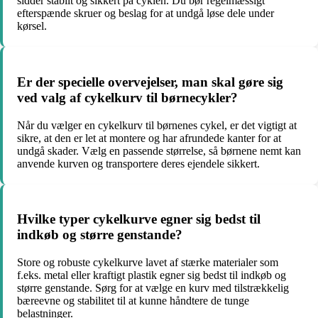
sidder stabilt og sikkert på cyklen. Du bør regelmæssigt
efterspænde skruer og beslag for at undgå løse dele under
kørsel.
Er der specielle overvejelser, man skal gøre sig
ved valg af cykelkurv til børnecykler?
Når du vælger en cykelkurv til børnenes cykel, er det vigtigt at
sikre, at den er let at montere og har afrundede kanter for at
undgå skader. Vælg en passende størrelse, så børnene nemt kan
anvende kurven og transportere deres ejendele sikkert.
Hvilke typer cykelkurve egner sig bedst til
indkøb og større genstande?
Store og robuste cykelkurve lavet af stærke materialer som
f.eks. metal eller kraftigt plastik egner sig bedst til indkøb og
større genstande. Sørg for at vælge en kurv med tilstrækkelig
bæreevne og stabilitet til at kunne håndtere de tunge
belastninger.