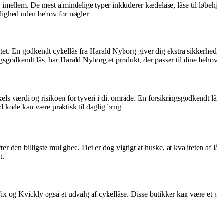
ge imellem. De mest almindelige typer inkluderer kædelåse, låse til løbeh
elighed uden behov for nøgler.
itet. En godkendt cykellås fra Harald Nyborg giver dig ekstra sikkerhe
gsgodkendt lås, har Harald Nyborg et produkt, der passer til dine behov
ykels værdi og risikoen for tyveri i dit område. En forsikringsgodkendt 
med kode kan være praktisk til daglig brug.
fter den billigste mulighed. Det er dog vigtigt at huske, at kvaliteten af
t.
og Kvickly også et udvalg af cykellåse. Disse butikker kan være et go