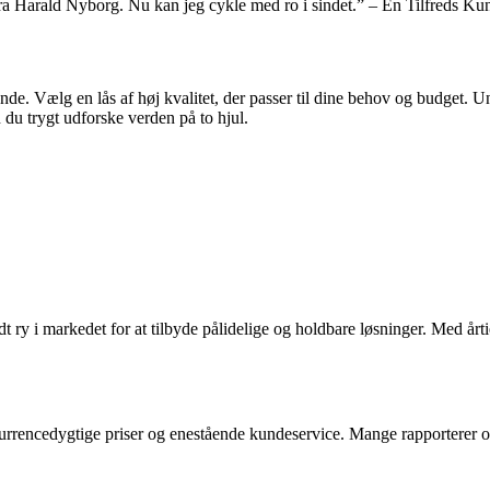
s fra Harald Nyborg. Nu kan jeg cykle med ro i sindet.” – En Tilfreds Ku
rende. Vælg en lås af høj kvalitet, der passer til dine behov og budget.
du trygt udforske verden på to hjul.
t ry i markedet for at tilbyde pålidelige og holdbare løsninger. Med årti
rrencedygtige priser og enestående kundeservice. Mange rapporterer om 