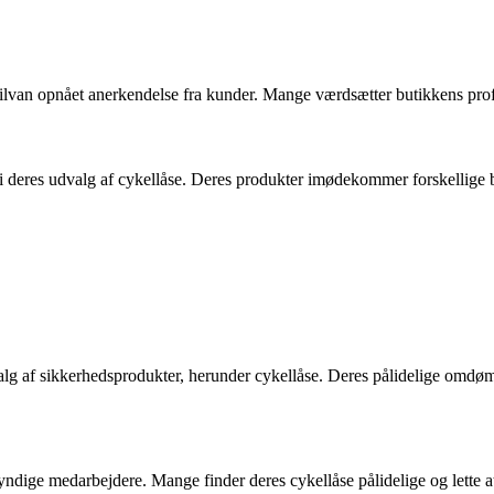
 Silvan opnået anerkendelse fra kunder. Mange værdsætter butikkens prof
 i deres udvalg af cykellåse. Deres produkter imødekommer forskellige beh
alg af sikkerhedsprodukter, herunder cykellåse. Deres pålidelige omdømm
dige medarbejdere. Mange finder deres cykellåse pålidelige og lette at 