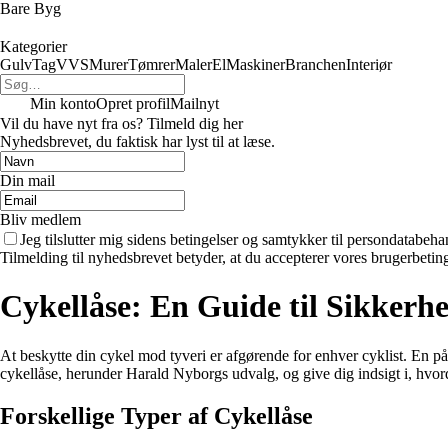
Bare Byg
Kategorier
Gulv
Tag
VVS
Murer
Tømrer
Maler
El
Maskiner
Branchen
Interiør
Min konto
Opret profil
Mailnyt
Vil du have nyt fra os? Tilmeld dig her
Nyhedsbrevet, du faktisk har lyst til at læse.
Din mail
Bliv medlem
Jeg tilslutter mig sidens betingelser og samtykker til persondatabeha
Tilmelding til nyhedsbrevet betyder, at du accepterer vores brugerbeti
Cykellåse: En Guide til Sikkerhe
At beskytte din cykel mod tyveri er afgørende for enhver cyklist. En pål
cykellåse, herunder Harald Nyborgs udvalg, og give dig indsigt i, hvord
Forskellige Typer af Cykellåse