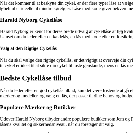
Når det kommer til at beskytte din cykel, er der flere typer låse at væl
løbehjul er ideelle til mindre køretøjer. Låse med kode giver bekvemm
Harald Nyborg Cykellåse
Harald Nyborg er kendt for deres brede udvalg af cykellåse af høj kval
Uanset om du leder efter en kædelås, en lås med kode eller en forsikrin
Valg af den Rigtige Cykellås
Når du skal vælge den rigtige cykellås, er det vigtigt at overveje din c
til cykel er ideel til at sikre din cykel til faste genstande, mens en lås 
Bedste Cykellåse tilbud
Når du leder efter en god cykellås tilbud, kan det være fristende at gå e
mærker og modeller, og vælg en lås, der passer til dine behov og budge
Populære Mærker og Butikker
Udover Harald Nyborg tilbyder andre populære butikker som Jem og Fix 
låsens kvalitet og sikkerhedsniveau, når du foretager dit valg.