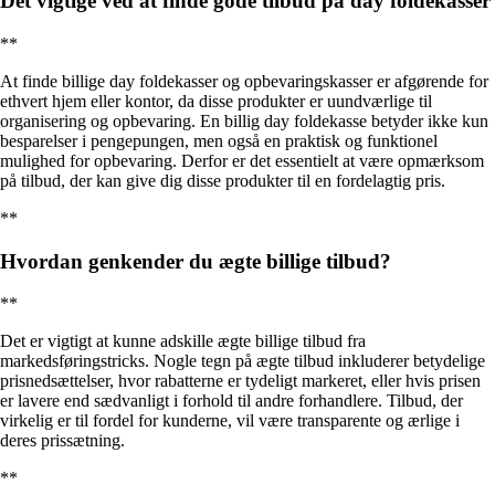
Det vigtige ved at finde gode tilbud på day foldekasser
**
At finde billige day foldekasser og opbevaringskasser er afgørende for
ethvert hjem eller kontor, da disse produkter er uundværlige til
organisering og opbevaring. En billig day foldekasse betyder ikke kun
besparelser i pengepungen, men også en praktisk og funktionel
mulighed for opbevaring. Derfor er det essentielt at være opmærksom
på tilbud, der kan give dig disse produkter til en fordelagtig pris.
**
Hvordan genkender du ægte billige tilbud?
**
Det er vigtigt at kunne adskille ægte billige tilbud fra
markedsføringstricks. Nogle tegn på ægte tilbud inkluderer betydelige
prisnedsættelser, hvor rabatterne er tydeligt markeret, eller hvis prisen
er lavere end sædvanligt i forhold til andre forhandlere. Tilbud, der
virkelig er til fordel for kunderne, vil være transparente og ærlige i
deres prissætning.
**