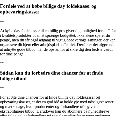
Fordele ved at købe billige day foldekasser og
opbevaringskasser
**
At købe day foldekasser til en billig pris giver dig mulighed for at få fat
i kvalitetsprodukter uden at sprænge budgettet. Ikke alene sparer du
penge, men du får også adgang til vigtig opbevaringsløsninger, der kan
organisere dit hjem eller arbejdsplads effektivt. Derfor er det afgørende
at udnytte gode tilbud, når de opstår, for at sikre dig den bedste værdi
for dine penge.
**
Sådan kan du forbedre dine chancer for at finde
billige tilbud
**
For at øge dine chancer for at finde billige day foldekasser og
opbevaringskasser, er det en god idé at holde øje med udsalgssæsoner
og mærkedage, hvor producenter og forhandlere ofte giver
ekstraordinære tilbud. Derudover kan du abonnere på nyhedsbreve
eller følge onlineforhandlere på sociale medier for at være opdateret