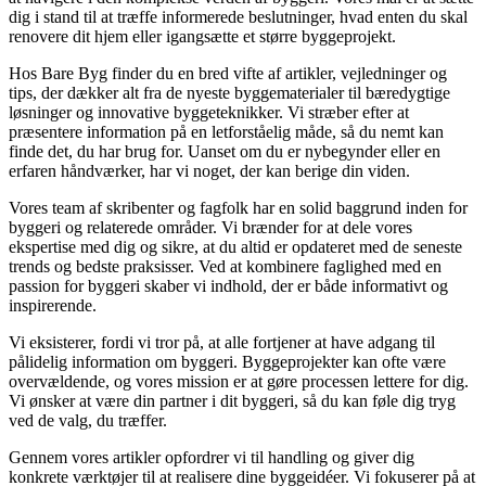
dig i stand til at træffe informerede beslutninger, hvad enten du skal
renovere dit hjem eller igangsætte et større byggeprojekt.
Hos Bare Byg finder du en bred vifte af artikler, vejledninger og
tips, der dækker alt fra de nyeste byggematerialer til bæredygtige
løsninger og innovative byggeteknikker. Vi stræber efter at
præsentere information på en letforståelig måde, så du nemt kan
finde det, du har brug for. Uanset om du er nybegynder eller en
erfaren håndværker, har vi noget, der kan berige din viden.
Vores team af skribenter og fagfolk har en solid baggrund inden for
byggeri og relaterede områder. Vi brænder for at dele vores
ekspertise med dig og sikre, at du altid er opdateret med de seneste
trends og bedste praksisser. Ved at kombinere faglighed med en
passion for byggeri skaber vi indhold, der er både informativt og
inspirerende.
Vi eksisterer, fordi vi tror på, at alle fortjener at have adgang til
pålidelig information om byggeri. Byggeprojekter kan ofte være
overvældende, og vores mission er at gøre processen lettere for dig.
Vi ønsker at være din partner i dit byggeri, så du kan føle dig tryg
ved de valg, du træffer.
Gennem vores artikler opfordrer vi til handling og giver dig
konkrete værktøjer til at realisere dine byggeidéer. Vi fokuserer på at