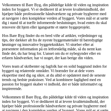
Velkommen til Bare Byg, din pålidelige kilde til viden og inspiration
inden for byggeri. Vi er dedikeret til at levere kvalitetsindhold, der
hjælper både professionelle håndværkere og private bygherrer med
at navigere i den komplekse verden af byggeri. Vores mål er at sætte
dig i stand til at træffe informerede beslutninger, hvad enten du skal
renovere dit hjem eller igangsætte et større byggeprojekt.
Hos Bare Byg finder du en bred vifte af artikler, vejledninger og
tips, der dækker alt fra de nyeste byggematerialer til bæredygtige
løsninger og innovative byggeteknikker. Vi stræber efter at
præsentere information på en letforståelig måde, så du nemt kan
finde det, du har brug for. Uanset om du er nybegynder eller en
erfaren håndværker, har vi noget, der kan berige din viden.
Vores team af skribenter og fagfolk har en solid baggrund inden for
byggeri og relaterede områder. Vi brænder for at dele vores
ekspertise med dig og sikre, at du altid er opdateret med de seneste
trends og bedste praksisser. Ved at kombinere faglighed med en
passion for byggeri skaber vi indhold, der er både informativt og
inspirerende.
Velkommen til Bare Byg, din pålidelige kilde til viden og inspiration
inden for byggeri. Vi er dedikeret til at levere kvalitetsindhold, der
hjælper både professionelle håndværkere og private bygherrer med
at navigere i den komplekse verden af byggeri. Vores mål er at sætte