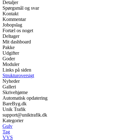
Detaljer
Spørgsmål og svar
Kontakt
Kommentar
Jobopslag
Fortæl os noget
Deltager
Mit dashboard
Pakke
Udgifter
Goder
Moduler
Links på siden
Strukturoversigt
Nyheder
Galleri
Skrivehjørne
Automatisk opdatering
BareByg.dk
Unik Trafik
support@uniktrafik.dk
Kategorier
Gulv
Tag
VVS