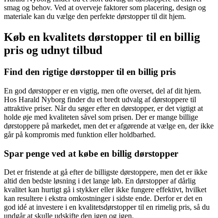
smag og behov. Ved at overveje faktorer som placering, design og
materiale kan du vælge den perfekte dørstopper til dit hjem.
Køb en kvalitets dørstopper til en billig
pris og udnyt tilbud
Find den rigtige dørstopper til en billig pris
En god dørstopper er en vigtig, men ofte overset, del af dit hjem.
Hos Harald Nyborg finder du et bredt udvalg af dørstoppere til
attraktive priser. Når du søger efter en dørstopper, er det vigtigt at
holde øje med kvaliteten såvel som prisen. Der er mange billige
dørstoppere på markedet, men det er afgørende at vælge en, der ikke
går på kompromis med funktion eller holdbarhed.
Spar penge ved at købe en billig dørstopper
Det er fristende at gå efter de billigste dørstoppere, men det er ikke
altid den bedste løsning i det lange løb. En dørstopper af dårlig
kvalitet kan hurtigt gå i stykker eller ikke fungere effektivt, hvilket
kan resultere i ekstra omkostninger i sidste ende. Derfor er det en
god idé at investere i en kvalitetsdørstopper til en rimelig pris, så du
undgår at skulle udskifte den igen og igen.