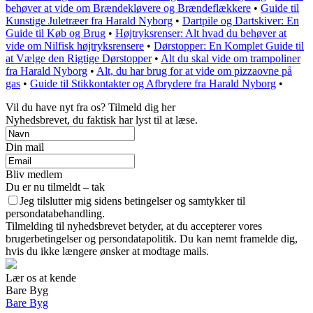
behøver at vide om Brændekløvere og Brændeflækkere
•
Guide til
Kunstige Juletræer fra Harald Nyborg
•
Dartpile og Dartskiver: En
Guide til Køb og Brug
•
Højtryksrenser: Alt hvad du behøver at
vide om Nilfisk højtryksrensere
•
Dørstopper: En Komplet Guide til
at Vælge den Rigtige Dørstopper
•
Alt du skal vide om trampoliner
fra Harald Nyborg
•
Alt, du har brug for at vide om pizzaovne på
gas
•
Guide til Stikkontakter og Afbrydere fra Harald Nyborg
•
Vil du have nyt fra os? Tilmeld dig her
Nyhedsbrevet, du faktisk har lyst til at læse.
Din mail
Bliv medlem
Du er nu tilmeldt – tak
Jeg tilslutter mig sidens betingelser og samtykker til
persondatabehandling.
Tilmelding til nyhedsbrevet betyder, at du accepterer vores
brugerbetingelser og persondatapolitik. Du kan nemt framelde dig,
hvis du ikke længere ønsker at modtage mails.
Lær os at kende
Bare Byg
Bare Byg