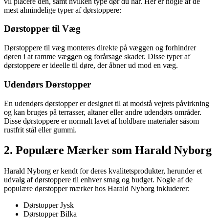
vil placere den, samt hvilken type dør du har. Her er nogle af de
mest almindelige typer af dørstoppere:
Dørstopper til Væg
Dørstoppere til væg monteres direkte på væggen og forhindrer
døren i at ramme væggen og forårsage skader. Disse typer af
dørstoppere er ideelle til døre, der åbner ud mod en væg.
Udendørs Dørstopper
En udendørs dørstopper er designet til at modstå vejrets påvirkning
og kan bruges på terrasser, altaner eller andre udendørs områder.
Disse dørstoppere er normalt lavet af holdbare materialer såsom
rustfrit stål eller gummi.
2. Populære Mærker som Harald Nyborg
Harald Nyborg er kendt for deres kvalitetsprodukter, herunder et
udvalg af dørstoppere til enhver smag og budget. Nogle af de
populære dørstopper mærker hos Harald Nyborg inkluderer:
Dørstopper Jysk
Dørstopper Bilka