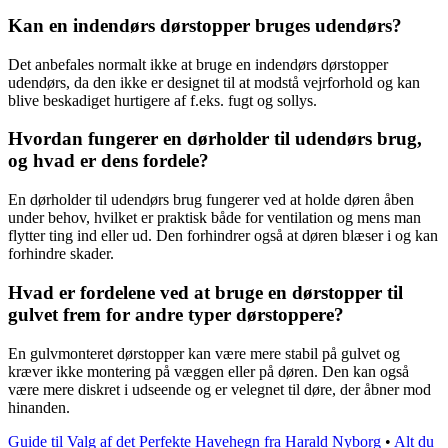
Kan en indendørs dørstopper bruges udendørs?
Det anbefales normalt ikke at bruge en indendørs dørstopper
udendørs, da den ikke er designet til at modstå vejrforhold og kan
blive beskadiget hurtigere af f.eks. fugt og sollys.
Hvordan fungerer en dørholder til udendørs brug,
og hvad er dens fordele?
En dørholder til udendørs brug fungerer ved at holde døren åben
under behov, hvilket er praktisk både for ventilation og mens man
flytter ting ind eller ud. Den forhindrer også at døren blæser i og kan
forhindre skader.
Hvad er fordelene ved at bruge en dørstopper til
gulvet frem for andre typer dørstoppere?
En gulvmonteret dørstopper kan være mere stabil på gulvet og
kræver ikke montering på væggen eller på døren. Den kan også
være mere diskret i udseende og er velegnet til døre, der åbner mod
hinanden.
Guide til Valg af det Perfekte Havehegn fra Harald Nyborg
•
Alt du