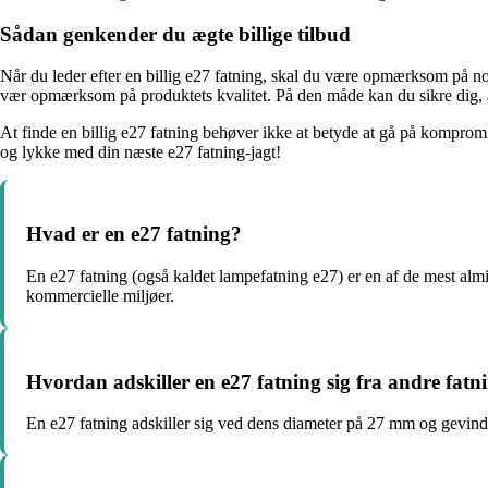
Sådan genkender du ægte billige tilbud
Når du leder efter en billig e27 fatning, skal du være opmærksom på no
vær opmærksom på produktets kvalitet. På den måde kan du sikre dig, at 
At finde en billig e27 fatning behøver ikke at betyde at gå på kompromis
og lykke med din næste e27 fatning-jagt!
Hvad er en e27 fatning?
En e27 fatning (også kaldet lampefatning e27) er en af de mest almi
kommercielle miljøer.
Hvordan adskiller en e27 fatning sig fra andre fatn
En e27 fatning adskiller sig ved dens diameter på 27 mm og gevin