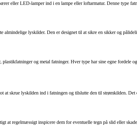
m pærer eller LED-lamper ind i en lampe eller loftarmatur. Denne type fa
ste almindelige lyskilder. Den er designet til at sikre en sikker og påli
r, plastikfatninger og metal fatninger. Hver type har sine egne fordele 
t at skrue lyskilden ind i fatningen og tilslutte den til strømkilden. Det
gtigt at regelmæssigt inspicere dem for eventuelle tegn på slid eller sk