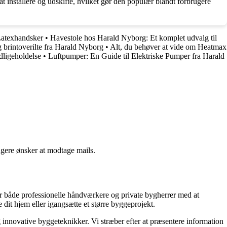
 installere og udskifte, hvilket gør den populær blandt forbrugere
Latexhandsker
•
Havestole hos Harald Nyborg: Et komplet udvalg til
brintoverilte fra Harald Nyborg
•
Alt, du behøver at vide om Heatmax
ligeholdelse
•
Luftpumper: En Guide til Elektriske Pumper fra Harald
ngere ønsker at modtage mails.
lper både professionelle håndværkere og private bygherrer med at
 dit hjem eller igangsætte et større byggeprojekt.
g innovative byggeteknikker. Vi stræber efter at præsentere information