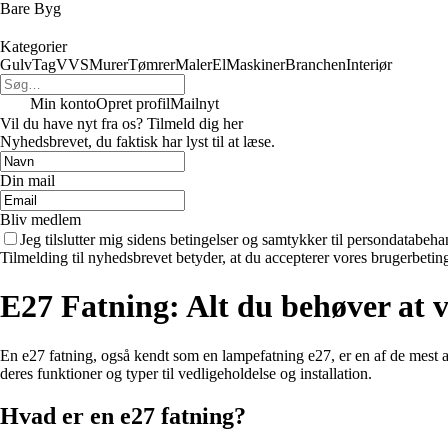
Bare Byg
Kategorier
Gulv
Tag
VVS
Murer
Tømrer
Maler
El
Maskiner
Branchen
Interiør
Min konto
Opret profil
Mailnyt
Vil du have nyt fra os? Tilmeld dig her
Nyhedsbrevet, du faktisk har lyst til at læse.
Din mail
Bliv medlem
Jeg tilslutter mig sidens betingelser og samtykker til persondatabeha
Tilmelding til nyhedsbrevet betyder, at du accepterer vores brugerbeti
E27 Fatning: Alt du behøver at 
En e27 fatning, også kendt som en lampefatning e27, er en af de mest alm
deres funktioner og typer til vedligeholdelse og installation.
Hvad er en e27 fatning?