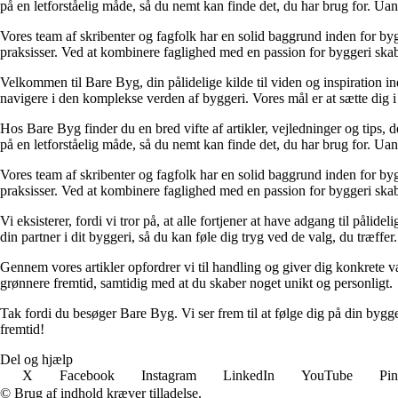
på en letforståelig måde, så du nemt kan finde det, du har brug for. Ua
Vores team af skribenter og fagfolk har en solid baggrund inden for byg
praksisser. Ved at kombinere faglighed med en passion for byggeri skabe
Velkommen til Bare Byg, din pålidelige kilde til viden og inspiration in
navigere i den komplekse verden af byggeri. Vores mål er at sætte dig i 
Hos Bare Byg finder du en bred vifte af artikler, vejledninger og tips, 
på en letforståelig måde, så du nemt kan finde det, du har brug for. Ua
Vores team af skribenter og fagfolk har en solid baggrund inden for byg
praksisser. Ved at kombinere faglighed med en passion for byggeri skabe
Vi eksisterer, fordi vi tror på, at alle fortjener at have adgang til pål
din partner i dit byggeri, så du kan føle dig tryg ved de valg, du træffer.
Gennem vores artikler opfordrer vi til handling og giver dig konkrete v
grønnere fremtid, samtidig med at du skaber noget unikt og personligt.
Tak fordi du besøger Bare Byg. Vi ser frem til at følge dig på din bygg
fremtid!
Del og hjælp
X
Facebook
Instagram
LinkedIn
YouTube
Pin
© Brug af indhold kræver tilladelse.