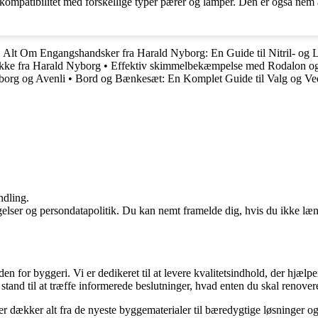
ompatibilitet med forskellige typer pærer og lamper. Den er også nem at
•
Alt Om Engangshandsker fra Harald Nyborg: En Guide til Nitril- og 
kke fra Harald Nyborg
•
Effektiv skimmelbekæmpelse med Rodalon og 
yborg og Avenli
•
Bord og Bænkesæt: En Komplet Guide til Valg og Ved
ndling.
ngelser og persondatapolitik. Du kan nemt framelde dig, hvis du ikke læ
den for byggeri. Vi er dedikeret til at levere kvalitetsindhold, der hjæ
stand til at træffe informerede beslutninger, hvad enten du skal renovere
der dækker alt fra de nyeste byggematerialer til bæredygtige løsninger o