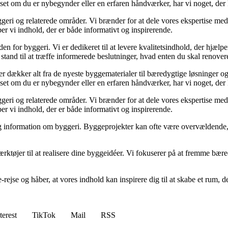
nset om du er nybegynder eller en erfaren håndværker, har vi noget, der
geri og relaterede områder. Vi brænder for at dele vores ekspertise med 
r vi indhold, der er både informativt og inspirerende.
den for byggeri. Vi er dedikeret til at levere kvalitetsindhold, der hjæ
stand til at træffe informerede beslutninger, hvad enten du skal renovere
der dækker alt fra de nyeste byggematerialer til bæredygtige løsninger o
nset om du er nybegynder eller en erfaren håndværker, har vi noget, der
geri og relaterede områder. Vi brænder for at dele vores ekspertise med 
r vi indhold, der er både informativt og inspirerende.
idelig information om byggeri. Byggeprojekter kan ofte være overvældende,
ærktøjer til at realisere dine byggeidéer. Vi fokuserer på at fremme bær
e-rejse og håber, at vores indhold kan inspirere dig til at skabe et ru
terest
TikTok
Mail
RSS