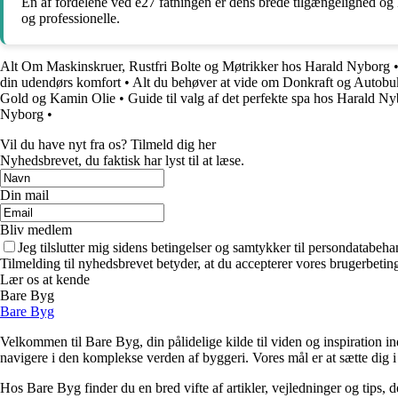
En af fordelene ved e27 fatningen er dens brede tilgængelighed og k
og professionelle.
Alt Om Maskinskruer, Rustfri Bolte og Møtrikker hos Harald Nyborg
din udendørs komfort
•
Alt du behøver at vide om Donkraft og Autobu
Gold og Kamin Olie
•
Guide til valg af det perfekte spa hos Harald N
Nyborg
•
Vil du have nyt fra os? Tilmeld dig her
Nyhedsbrevet, du faktisk har lyst til at læse.
Din mail
Bliv medlem
Jeg tilslutter mig sidens betingelser og samtykker til persondatabeha
Tilmelding til nyhedsbrevet betyder, at du accepterer vores brugerbeti
Lær os at kende
Bare Byg
Bare Byg
Velkommen til Bare Byg, din pålidelige kilde til viden og inspiration in
navigere i den komplekse verden af byggeri. Vores mål er at sætte dig i 
Hos Bare Byg finder du en bred vifte af artikler, vejledninger og tips, 