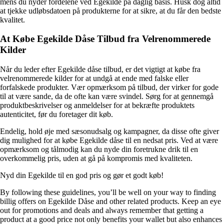
mens du nyder fordelene ved Egekilde på daglig basis. Husk dog altid
at tjekke udløbsdatoen på produkterne for at sikre, at du får den bedste
kvalitet.
At Købe Egekilde Dåse Tilbud fra Velrenommerede
Kilder
Når du leder efter Egekilde dåse tilbud, er det vigtigt at købe fra
velrenommerede kilder for at undgå at ende med falske eller
forfalskede produkter. Vær opmærksom på tilbud, der virker for gode
til at være sande, da de ofte kan være svindel. Sørg for at gennemgå
produktbeskrivelser og anmeldelser for at bekræfte produktets
autenticitet, før du foretager dit køb.
Endelig, hold øje med sæsonudsalg og kampagner, da disse ofte giver
dig mulighed for at købe Egekilde dåse til en nedsat pris. Ved at være
opmærksom og tålmodig kan du nyde din foretrukne drik til en
overkommelig pris, uden at gå på kompromis med kvaliteten.
Nyd din Egekilde til en god pris og gør et godt køb!
By following these guidelines, you’ll be well on your way to finding
billig offers on Egekilde Dåse and other related products. Keep an eye
out for promotions and deals and always remember that getting a
product at a good price not only benefits your wallet but also enhances