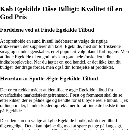
Køb Egekilde Dåse Billigt: Kvalitet til en
God Pris
Fordelene ved at Finde Egekilde Tilbud
At opretholde en sund livsstil indebærer at vælge de rigtige
drikkevarer, der supplerer din kost. Egekilde, med sin forfriskende
smag og sunde egenskaber, er et populært valg blandt forbrugere. Men
at finde Egekilde til en god pris kan gøre hele forskellen i din
indkøbsoplevelse. Når du jagter en god handel, er det ikke kun dit
budget, der drage fordel, men også din fornøjelse af produktet.
Hvordan at Spotte Ægte Egekilde Tilbud
Der er en række måder at identificere ægte Egekilde tilbud fra
overfladiske markedsføringsfremstød. Først og fremmest skal du se
efter kilder, der er pålidelige og kendte for at tilbyde reelle tilbud. Tjek
onlineportaler, handelskæder og reklamer for at finde de bedste tilbud
på Egekilde.
Desuden kan du vælge at købe Egekilde i bulk, når der er tilbud
tilgængelige. Dette kan hjælpe dig med at spare penge på lang sigt,