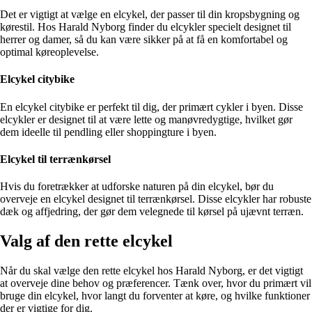
Det er vigtigt at vælge en elcykel, der passer til din kropsbygning og
kørestil. Hos Harald Nyborg finder du elcykler specielt designet til
herrer og damer, så du kan være sikker på at få en komfortabel og
optimal køreoplevelse.
Elcykel citybike
En elcykel citybike er perfekt til dig, der primært cykler i byen. Disse
elcykler er designet til at være lette og manøvredygtige, hvilket gør
dem ideelle til pendling eller shoppingture i byen.
Elcykel til terrænkørsel
Hvis du foretrækker at udforske naturen på din elcykel, bør du
overveje en elcykel designet til terrænkørsel. Disse elcykler har robuste
dæk og affjedring, der gør dem velegnede til kørsel på ujævnt terræn.
Valg af den rette elcykel
Når du skal vælge den rette elcykel hos Harald Nyborg, er det vigtigt
at overveje dine behov og præferencer. Tænk over, hvor du primært vil
bruge din elcykel, hvor langt du forventer at køre, og hvilke funktioner
der er vigtige for dig.