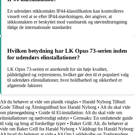
En udendørs stikkontakts IP44-klassifikation kan kontrolleres
visuelt ved at se efter IP44-mærkningen, der angiver, at
stikkontakten er beskyttet mod vandstænk og støvindtrængning
ifølge de internationale standarder.
Hvilken betydning har LK Opus 73-serien inden
for udendørs elinstallationer?
LK Opus 73-serien er anerkendt for sin høje kvalitet,
pålidelighed og vejrresistens, hvilket gør den til et populært valg
til udendørs elinstallationer, hvor holdbarhed og sikkerhed er
afgørende faktorer.
Alt du behøver at vide om plastik vinglas
•
Harald Nyborg Tilbud:
Gode Tilbud og Åbningstilbud hos Harald Nyborg
•
Alt du skal vide
om plænegødning
•
Guide til El-installation: Alt du skal vide om
elinstallationer og nødvendigt udstyr
•
Grensaks: En omfattende guide
til valg og brug af forskellige typer
•
Baker Grill: Alt, du behøver at
vide om Baker Grill fra Harald Nyborg
•
Våddragt fra Harald Nyborg:
Alt hvad du behøver at vide
•
Alt Om Loddekolbe og Træbrændere