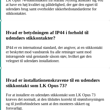
LK Opus 74-stikkontakten fra Harald Nyborg adskiller sig ved
at have en høj kvalitet og pålidelighed, der gør den egnet til
udendørs brug samt overholder sikkerhedsstandarderne for
stikkontakter.
Hvad er betydningen af IP44 i forhold til
udendørs stikkontakter?
IP44 er en international standard, der angiver, at en stikkontakt
er beskyttet mod vandstænk fra alle retninger samt mod
intrængende små genstande såsom støv, hvilket gør den
velegnet til udendørs installationer.
Hvad er installationenskravene til en udendørs
stikkontakt som LK Opus 73?
For at installere en udendørs stikkontakt som LK Opus 73
kræves det normalt, at den tilsluttes korrekt til strømforsyningen
og til jordforbindelsen samt at den monteres sikkert og
forsvarligt.