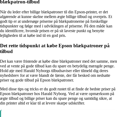
blækpatron-tilbud
Når du leder efter billige blækpatroner til din Epson-printer, er det
afgørende at kunne skelne mellem ægte billige tilbud og overpris. Et
godt tip er at undersøge priserne på blækpatronerne på forskellige
tidspunkter og følge med i udviklingen af priserne. På den måde kan
du identificere, hvornår prisen er på sit laveste punkt og benytte
lejligheden til at købe ind til en god pris.
Det rette tidspunkt at købe Epson blækpatroner på
tilbud
Det kan være fristende at købe dine blækpatroner med det samme, men
ved at vente på gode tilbud kan du spare en betydelig mængde penge.
Hold øje med Harald Nyborgs tilbudsaviser eller tilmeld dig deres
nyhedsbrev for at være blandt de første, der får besked om nedsatte
priser og gode tilbud på Epson blækpatroner.
Med disse tips og tricks er du godt rustet til at finde de bedste priser på
Epson blækpatroner hos Harald Nyborg. Ved at være opmærksom på
ægte tilbud og billige priser kan du spare penge og samtidig sikre, at
din printer altid er klar til at levere skarpe udskrifter.