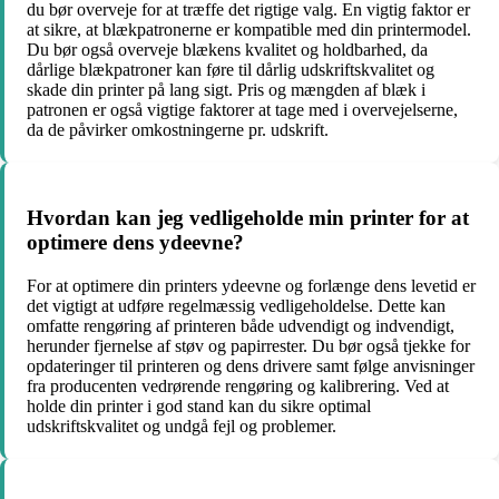
du bør overveje for at træffe det rigtige valg. En vigtig faktor er
at sikre, at blækpatronerne er kompatible med din printermodel.
Du bør også overveje blækens kvalitet og holdbarhed, da
dårlige blækpatroner kan føre til dårlig udskriftskvalitet og
skade din printer på lang sigt. Pris og mængden af blæk i
patronen er også vigtige faktorer at tage med i overvejelserne,
da de påvirker omkostningerne pr. udskrift.
Hvordan kan jeg vedligeholde min printer for at
optimere dens ydeevne?
For at optimere din printers ydeevne og forlænge dens levetid er
det vigtigt at udføre regelmæssig vedligeholdelse. Dette kan
omfatte rengøring af printeren både udvendigt og indvendigt,
herunder fjernelse af støv og papirrester. Du bør også tjekke for
opdateringer til printeren og dens drivere samt følge anvisninger
fra producenten vedrørende rengøring og kalibrering. Ved at
holde din printer i god stand kan du sikre optimal
udskriftskvalitet og undgå fejl og problemer.