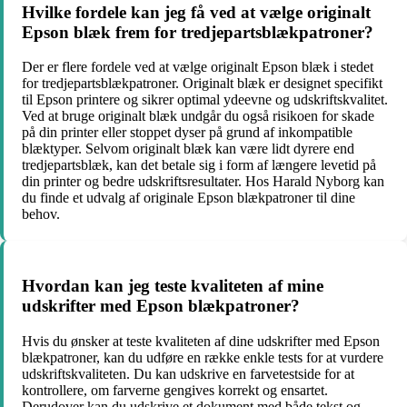
Hvilke fordele kan jeg få ved at vælge originalt
Epson blæk frem for tredjepartsblækpatroner?
Der er flere fordele ved at vælge originalt Epson blæk i stedet
for tredjepartsblækpatroner. Originalt blæk er designet specifikt
til Epson printere og sikrer optimal ydeevne og udskriftskvalitet.
Ved at bruge originalt blæk undgår du også risikoen for skade
på din printer eller stoppet dyser på grund af inkompatible
blæktyper. Selvom originalt blæk kan være lidt dyrere end
tredjepartsblæk, kan det betale sig i form af længere levetid på
din printer og bedre udskriftsresultater. Hos Harald Nyborg kan
du finde et udvalg af originale Epson blækpatroner til dine
behov.
Hvordan kan jeg teste kvaliteten af mine
udskrifter med Epson blækpatroner?
Hvis du ønsker at teste kvaliteten af dine udskrifter med Epson
blækpatroner, kan du udføre en række enkle tests for at vurdere
udskriftskvaliteten. Du kan udskrive en farvetestside for at
kontrollere, om farverne gengives korrekt og ensartet.
Derudover kan du udskrive et dokument med både tekst og