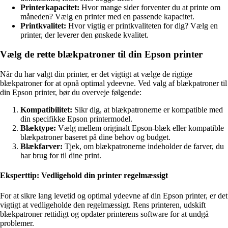
Printerkapacitet:
Hvor mange sider forventer du at printe om
måneden? Vælg en printer med en passende kapacitet.
Printkvalitet:
Hvor vigtig er printkvaliteten for dig? Vælg en
printer, der leverer den ønskede kvalitet.
Vælg de rette blækpatroner til din Epson printer
Når du har valgt din printer, er det vigtigt at vælge de rigtige
blækpatroner for at opnå optimal ydeevne. Ved valg af blækpatroner til
din Epson printer, bør du overveje følgende:
Kompatibilitet:
Sikr dig, at blækpatronerne er kompatible med
din specifikke Epson printermodel.
Blæktype:
Vælg mellem originalt Epson-blæk eller kompatible
blækpatroner baseret på dine behov og budget.
Blækfarver:
Tjek, om blækpatronerne indeholder de farver, du
har brug for til dine print.
Eksperttip: Vedligehold din printer regelmæssigt
For at sikre lang levetid og optimal ydeevne af din Epson printer, er det
vigtigt at vedligeholde den regelmæssigt. Rens printeren, udskift
blækpatroner rettidigt og opdater printerens software for at undgå
problemer.