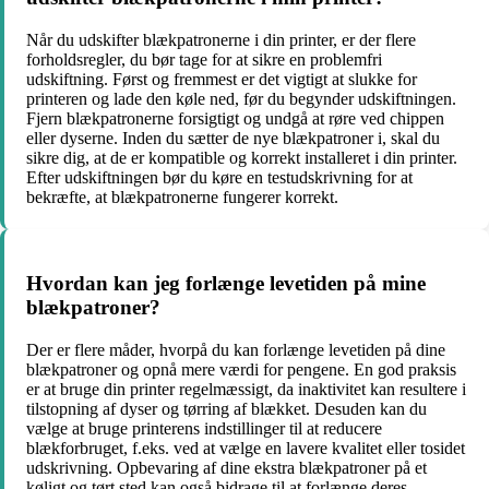
Når du udskifter blækpatronerne i din printer, er der flere
forholdsregler, du bør tage for at sikre en problemfri
udskiftning. Først og fremmest er det vigtigt at slukke for
printeren og lade den køle ned, før du begynder udskiftningen.
Fjern blækpatronerne forsigtigt og undgå at røre ved chippen
eller dyserne. Inden du sætter de nye blækpatroner i, skal du
sikre dig, at de er kompatible og korrekt installeret i din printer.
Efter udskiftningen bør du køre en testudskrivning for at
bekræfte, at blækpatronerne fungerer korrekt.
Hvordan kan jeg forlænge levetiden på mine
blækpatroner?
Der er flere måder, hvorpå du kan forlænge levetiden på dine
blækpatroner og opnå mere værdi for pengene. En god praksis
er at bruge din printer regelmæssigt, da inaktivitet kan resultere i
tilstopning af dyser og tørring af blækket. Desuden kan du
vælge at bruge printerens indstillinger til at reducere
blækforbruget, f.eks. ved at vælge en lavere kvalitet eller tosidet
udskrivning. Opbevaring af dine ekstra blækpatroner på et
køligt og tørt sted kan også bidrage til at forlænge deres