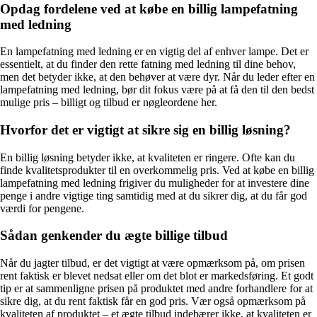
Opdag fordelene ved at købe en billig lampefatning
med ledning
En lampefatning med ledning er en vigtig del af enhver lampe. Det er
essentielt, at du finder den rette fatning med ledning til dine behov,
men det betyder ikke, at den behøver at være dyr. Når du leder efter en
lampefatning med ledning, bør dit fokus være på at få den til den bedst
mulige pris – billigt og tilbud er nøgleordene her.
Hvorfor det er vigtigt at sikre sig en billig løsning?
En billig løsning betyder ikke, at kvaliteten er ringere. Ofte kan du
finde kvalitetsprodukter til en overkommelig pris. Ved at købe en billig
lampefatning med ledning frigiver du muligheder for at investere dine
penge i andre vigtige ting samtidig med at du sikrer dig, at du får god
værdi for pengene.
Sådan genkender du ægte billige tilbud
Når du jagter tilbud, er det vigtigt at være opmærksom på, om prisen
rent faktisk er blevet nedsat eller om det blot er markedsføring. Et godt
tip er at sammenligne prisen på produktet med andre forhandlere for at
sikre dig, at du rent faktisk får en god pris. Vær også opmærksom på
kvaliteten af produktet – et ægte tilbud indebærer ikke, at kvaliteten er