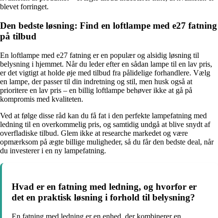
blevet forringet.
Den bedste løsning: Find en loftlampe med e27 fatning
på tilbud
En loftlampe med e27 fatning er en populær og alsidig løsning til
belysning i hjemmet. Når du leder efter en sådan lampe til en lav pris,
er det vigtigt at holde øje med tilbud fra pålidelige forhandlere. Vælg
en lampe, der passer til din indretning og stil, men husk også at
prioritere en lav pris – en billig loftlampe behøver ikke at gå på
kompromis med kvaliteten.
Ved at følge disse råd kan du få fat i den perfekte lampefatning med
ledning til en overkommelig pris, og samtidig undgå at blive snydt af
overfladiske tilbud. Glem ikke at researche markedet og være
opmærksom på ægte billige muligheder, så du får den bedste deal, når
du investerer i en ny lampefatning.
Hvad er en fatning med ledning, og hvorfor er
det en praktisk løsning i forhold til belysning?
En fatning med ledning er en enhed, der kombinerer en