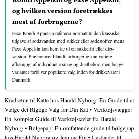
Kondi Appelsin og Faxe Appelsin,
og hvilken version foretrækkes
mest af forbrugerne?
Faxe Kondi Appelsin refererer normalt til den klassiske
udgave af sodavanden med sukker eller sødestoffer, mens
Faxe Appelsin kan henvise til en sukkerfri eller diet-
version. Præferencer blandt forbrugerne kan variere
afhængigt af individuelle smag og diætbehov, men begge
varianter forbliver populære valg inden for drikkevarer i
Danmark.
Kradsetræ til Katte hos Harald Nyborg: En Guide til at
Vælge det Rigtige Valg for Din Kat
•
Værktøjsvægge:
En Komplet Guide til Værktøjstavler fra Harald
Nyborg
•
Bølgepap: En omfattende guide til bølgepap
hos Harald Nyborg og Jem og Fix
•
Lyskæder til