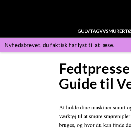
GULV
TAG
VVS
MURER
T
Nyhedsbrevet, du faktisk har lyst til at læse.
Fedtpresse
Guide til V
At holde dine maskiner smurt og
værktøj til at smøre smørenipler 
bruges, og hvor du kan finde d