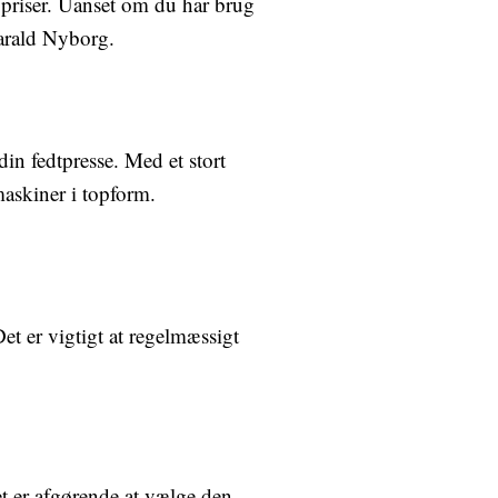
e priser. Uanset om du har brug
Harald Nyborg.
din fedtpresse. Med et stort
maskiner i topform.
et er vigtigt at regelmæssigt
t er afgørende at vælge den