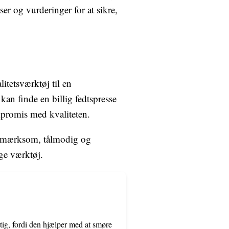
r og vurderinger for at sikre,
litetsværktøj til en
an finde en billig fedtspresse
mpromis med kvaliteten.
r opmærksom, tålmodig og
ige værktøj.
tig, fordi den hjælper med at smøre