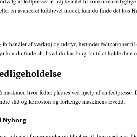
udvalg af fedtpresser af høj kvalitet til konkurrencedygtig
eller en avanceret luftdrevet model, kan du finde det hos 
 forhandler af værktøj og udstyr, herunder fedtpatroner til 
r kan du finde alt, hvad du har brug for til at holde dine 
edligeholdelse
 maskiner, hvor fedtet påføres ved hjælp af en fedtpresse. D
indre slid og korrosion og forlænge maskinens levetid.
d Nyborg
et udvalg af smørenipler og tilbehør til dine maskiner. De