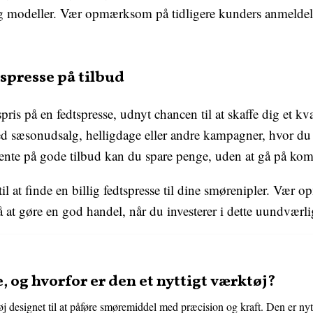
og modeller. Vær opmærksom på tidligere kunders anmeldelse
.
spresse på tilbud
ris på en fedtspresse, udnyt chancen til at skaffe dig et kva
 sæsonudsalg, helligdage eller andre kampagner, hvor du k
t vente på gode tilbud kan du spare penge, uden at gå på ko
 til at finde en billig fedtspresse til dine smørenipler. Væ
 at gøre en god handel, når du investerer i dette uundværl
, og hvorfor er den et nyttigt værktøj?
j designet til at påføre smøremiddel med præcision og kraft. Den er nyt