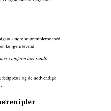
ssigt at smøre smøreniplerne med
 en længere levetid.
iner i topform året rundt.” –
ig fedtpresse og de nødvendige
v.
smørenipler