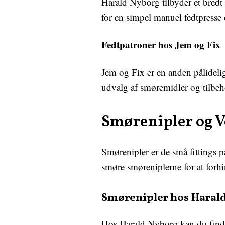
Harald Nyborg tilbyder et bredt 
for en simpel manuel fedtpresse 
Fedtpatroner hos Jem og Fix
Jem og Fix er en anden pålidelig
udvalg af smøremidler og tilbehø
Smørenipler og V
Smørenipler er de små fittings på
smøre smøreniplerne for at forh
Smørenipler hos Haral
Hos Harald Nyborg kan du finde 