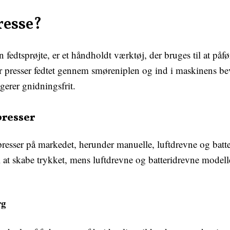
resse?
 fedtsprøjte, er et håndholdt værktøj, der bruges til at påf
er presser fedtet gennem smøreniplen og ind i maskinens bev
gerer gnidningsfrit.
presser
tpresser på markedet, herunder manuelle, luftdrevne og bat
til at skabe trykket, mens luftdrevne og batteridrevne model
rg