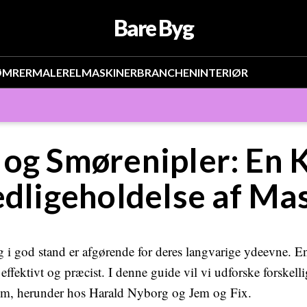
Bare Byg
ØMRER
MALER
EL
MASKINER
BRANCHEN
INTERIØR
 og Smørenipler: En 
edligeholdelse af Ma
 i god stand er afgørende for deres langvarige ydeevne. En
effektivt og præcist. I denne guide vil vi udforske forskell
em, herunder hos Harald Nyborg og Jem og Fix.