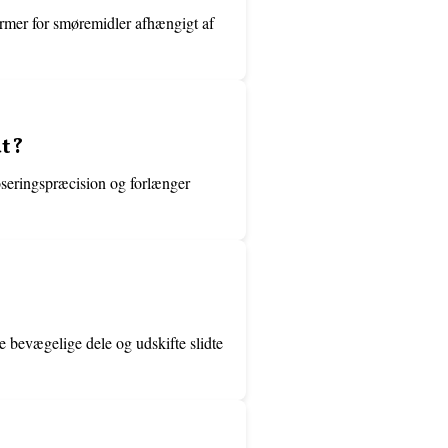
ormer for smøremidler afhængigt af
dt?
doseringspræcision og forlænger
e bevægelige dele og udskifte slidte