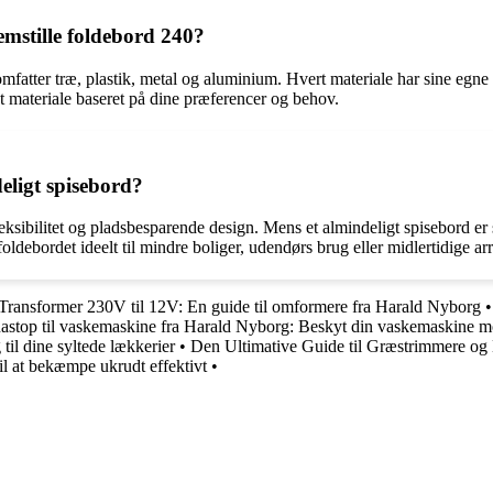
remstille foldebord 240?
omfatter træ, plastik, metal og aluminium. Hvert materiale har sine egne f
et materiale baseret på dine præferencer og behov.
eligt spisebord?
leksibilitet og pladsbesparende design. Mens et almindeligt spisebord er 
debordet ideelt til mindre boliger, udendørs brug eller midlertidige a
Transformer 230V til 12V: En guide til omformere fra Harald Nyborg
astop til vaskemaskine fra Harald Nyborg: Beskyt din vaskemaskine 
 til dine syltede lækkerier
•
Den Ultimative Guide til Græstrimmere og
il at bekæmpe ukrudt effektivt
•