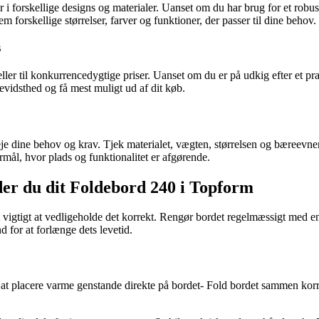
 forskellige designs og materialer. Uanset om du har brug for et robust 
forskellige størrelser, farver og funktioner, der passer til dine behov.
s
 til konkurrencedygtige priser. Uanset om du er på udkig efter et prakti
vidsthed og få mest muligt ud af dit køb.
je dine behov og krav. Tjek materialet, vægten, størrelsen og bæreevnen f
ormål, hvor plads og funktionalitet er afgørende.
er du dit Foldebord 240 i Topform
 det vigtigt at vedligeholde det korrekt. Rengør bordet regelmæssigt me
 for at forlænge dets levetid.
å at placere varme genstande direkte på bordet- Fold bordet sammen kor