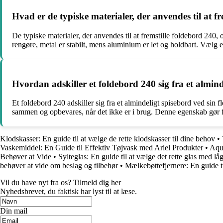
Hvad er de typiske materialer, der anvendes til at f
De typiske materialer, der anvendes til at fremstille foldebord 240, 
rengøre, metal er stabilt, mens aluminium er let og holdbart. Vælg 
Hvordan adskiller et foldebord 240 sig fra et almind
Et foldebord 240 adskiller sig fra et almindeligt spisebord ved sin f
sammen og opbevares, når det ikke er i brug. Denne egenskab gør fol
Klodskasser: En guide til at vælge de rette klodskasser til dine behov
•
Vaskemiddel: En Guide til Effektiv Tøjvask med Ariel Produkter
•
Aqu
Behøver at Vide
•
Sylteglas: En guide til at vælge det rette glas med låg
behøver at vide om beslag og tilbehør
•
Mælkebøttefjernere: En guide t
Vil du have nyt fra os? Tilmeld dig her
Nyhedsbrevet, du faktisk har lyst til at læse.
Din mail