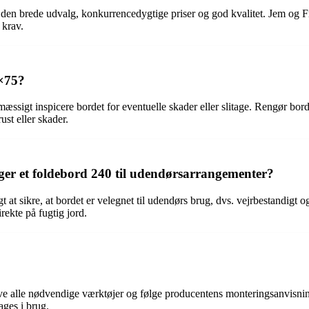
den brede udvalg, konkurrencedygtige priser og god kvalitet. Jem og Fi
 krav.
0×75?
mæssigt inspicere bordet for eventuelle skader eller slitage. Rengør b
ust eller skader.
r et foldebord 240 til udendørsarrangementer?
t at sikre, at bordet er velegnet til udendørs brug, dvs. vejrbestandigt 
rekte på fugtig jord.
have alle nødvendige værktøjer og følge producentens monteringsanvisni
ages i brug.