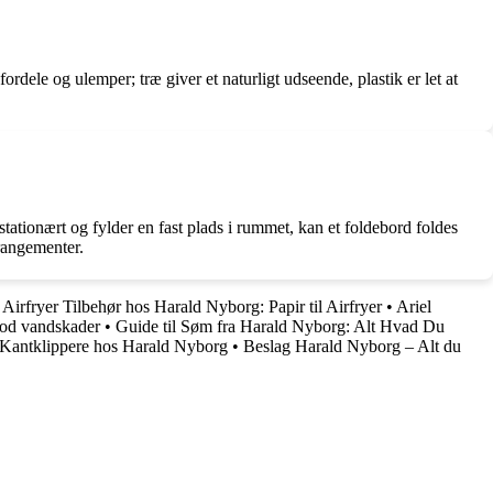
ordele og ulemper; træ giver et naturligt udseende, plastik er let at
stationært og fylder en fast plads i rummet, kan et foldebord foldes
rrangementer.
•
Airfryer Tilbehør hos Harald Nyborg: Papir til Airfryer
•
Ariel
mod vandskader
•
Guide til Søm fra Harald Nyborg: Alt Hvad Du
 Kantklippere hos Harald Nyborg
•
Beslag Harald Nyborg – Alt du