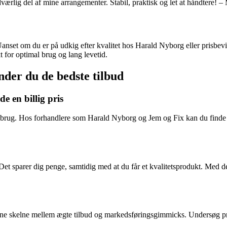
ndværlig del af mine arrangementer. Stabil, praktisk og let at håndtere
 Uanset om du er på udkig efter kvalitet hos Harald Nyborg eller prisbevi
 for optimal brug og lang levetid.
nder du de bedste tilbud
e en billig pris
s brug. Hos forhandlere som Harald Nyborg og Jem og Fix kan du finde f
 Det sparer dig penge, samtidig med at du får et kvalitetsprodukt. Med de
at kunne skelne mellem ægte tilbud og markedsføringsgimmicks. Undersøg p