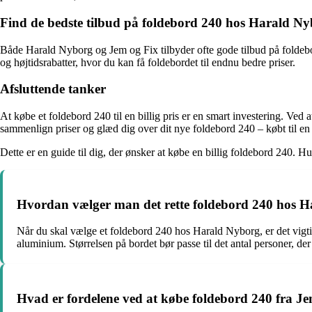
Find de bedste tilbud på foldebord 240 hos Harald N
Både Harald Nyborg og Jem og Fix tilbyder ofte gode tilbud på folde
og højtidsrabatter, hvor du kan få foldebordet til endnu bedre priser.
Afsluttende tanker
At købe et foldebord 240 til en billig pris er en smart investering. Ve
sammenlign priser og glæd dig over dit nye foldebord 240 – købt til en
Dette er en guide til dig, der ønsker at købe en billig foldebord 240. Hus
Hvordan vælger man det rette foldebord 240 hos 
Når du skal vælge et foldebord 240 hos Harald Nyborg, er det vigtigt
aluminium. Størrelsen på bordet bør passe til det antal personer, de
Hvad er fordelene ved at købe foldebord 240 fra J