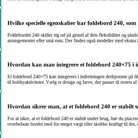
Hvilke specielle egenskaber har foldebord 240, som 
Foldebordet 240 skiller sig ud på grund af dets fleksibilitet og pla
arrangementer eller små rum. Der findes også modeller med ekstra 
Hvordan kan man integrere et foldebord 240×75 i
Et foldebord 240×75 kan integreres i indretningen derhjemme på fler
til hobbyaktiviteter. Vælg et design og farve, der passer til reste
Hvordan sikrer man, at et foldebord 240 er stabilt
For at sikre, at et foldebord 240 er stabilt under brug, bør du placer
overbelaste bordet med for meget vægt eller skubbe kraftigt til det, d