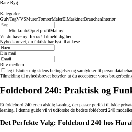
Bare Byg
Kategorier
Gulv
Tag
VVS
Murer
Tømrer
Maler
El
Maskiner
Branchen
Interiør
Min konto
Opret profil
Mailnyt
Vil du have nyt fra os? Tilmeld dig her
Nyhedsbrevet, du faktisk har lyst til at læse.
Din mail
Bliv medlem
Jeg tilslutter mig sidens betingelser og samtykker til persondatabeha
Tilmelding til nyhedsbrevet betyder, at du accepterer vores brugerbeti
Foldebord 240: Praktisk og Funk
Et foldebord 240 er en alsidig løsning, der passer perfekt til både priv
løsning. I denne guide vil vi udforske de bedste foldebord 240 modeller
Det Perfekte Valg: Foldebord 240 hos Har