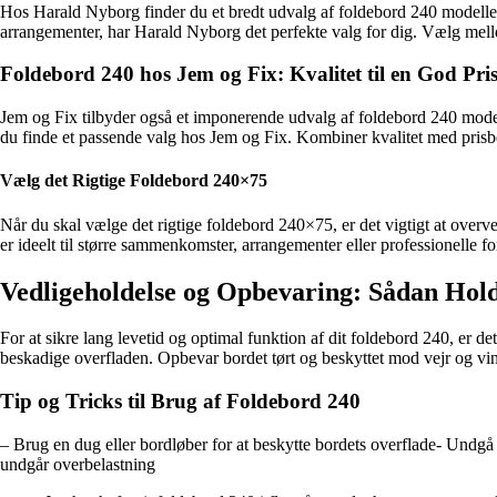
Hos Harald Nyborg finder du et bredt udvalg af foldebord 240 modeller i
arrangementer, har Harald Nyborg det perfekte valg for dig. Vælg mellem 
Foldebord 240 hos Jem og Fix: Kvalitet til en God Pri
Jem og Fix tilbyder også et imponerende udvalg af foldebord 240 modeller
du finde et passende valg hos Jem og Fix. Kombiner kvalitet med prisbe
Vælg det Rigtige Foldebord 240×75
Når du skal vælge det rigtige foldebord 240×75, er det vigtigt at overve
er ideelt til større sammenkomster, arrangementer eller professionelle f
Vedligeholdelse og Opbevaring: Sådan Hold
For at sikre lang levetid og optimal funktion af dit foldebord 240, er
beskadige overfladen. Opbevar bordet tørt og beskyttet mod vejr og vind
Tip og Tricks til Brug af Foldebord 240
– Brug en dug eller bordløber for at beskytte bordets overflade- Undg
undgår overbelastning