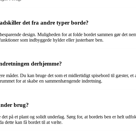
adskiller det fra andre typer borde?
dsbesparende design. Muligheden for at folde bordet sammen gør det nemt a
funktioner som indbyggede hylder eller justerbare ben.
 indretningen derhjemme?
e måder. Du kan bruge det som et midlertidigt spisebord til gæster, et 
n af rummet for at skabe en sammenhængende indretning.
 under brug?
e det på et plant og solidt underlag. Sørg for, at bordets ben er helt udfo
a dette kan få bordet til at vælte.