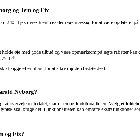
yborg og Jem og Fix
bord 240. Tjek deres hjemmesider regelmæssigt for at være opdateret 
d at holde øje med gode tilbud og være opmærksom på ægte rabatter kan d
 god pris!
k at kigge efter tilbud for at sikre dig den bedste deal!
Harald Nyborg?
 at overveje materialet, størrelsen og funktionaliteten. Vælg et foldebor
r typisk skal bruge det. Funktionaliteten kan omfatte ekstrafunktioner s
em og Fix?