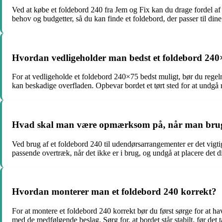
Ved at købe et foldebord 240 fra Jem og Fix kan du drage fordel af 
behov og budgetter, så du kan finde et foldebord, der passer til dine
Hvordan vedligeholder man bedst et foldebord 24
For at vedligeholde et foldebord 240×75 bedst muligt, bør du regel
kan beskadige overfladen. Opbevar bordet et tørt sted for at undgå r
Hvad skal man være opmærksom på, når man bruge
Ved brug af et foldebord 240 til udendørsarrangementer er det vigtig
passende overtræk, når det ikke er i brug, og undgå at placere det di
Hvordan monterer man et foldebord 240 korrekt?
For at montere et foldebord 240 korrekt bør du først sørge for at 
med de medfølgende beslag. Sørg for, at bordet står stabilt, før det t