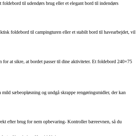
foldebord til udendørs brug eller et elegant bord til indendørs
sk foldebord til campingturen eller et stabilt bord til havearbejdet, vil
or at sikre, at bordet passer til dine aktiviteter. Et foldebord 240×75
d en mild sæbeopløsning og undgå skrappe rengøringsmidler, der kan
rekt efter brug for nem opbevaring- Kontroller bæreevnen, så du