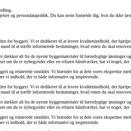
ndling.
ngelser og persondatapolitik. Du kan nemt framelde dig, hvis du ikke læ
den for byggeri. Vi er dedikeret til at levere kvalitetsindhold, der hjæ
stand til at træffe informerede beslutninger, hvad enten du skal renovere
der dækker alt fra de nyeste byggematerialer til bæredygtige løsninger o
nset om du er nybegynder eller en erfaren håndværker, har vi noget, der
geri og relaterede områder. Vi brænder for at dele vores ekspertise med 
r vi indhold, der er både informativt og inspirerende.
den for byggeri. Vi er dedikeret til at levere kvalitetsindhold, der hjæ
stand til at træffe informerede beslutninger, hvad enten du skal renovere
der dækker alt fra de nyeste byggematerialer til bæredygtige løsninger o
nset om du er nybegynder eller en erfaren håndværker, har vi noget, der
geri og relaterede områder. Vi brænder for at dele vores ekspertise med 
r vi indhold, der er både informativt og inspirerende.