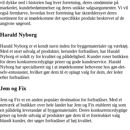
vil dykke ned i historien bag hver forretning, deres omdømme på
markedet, kundebedømmelser og deres unikke salgsargumenter. Vi vil
også fremhæve, hvordan hver forretning har skræddersyet deres
sortiment for at imødekomme det specifikke produkt beskrevet af de
angivne søgeord.
Harald Nyborg
Harald Nyborg er et kendt navn inden for byggematerialer og værktøj.
Med et stort udvalg af produkter, herunder forfradåser, har Harald
Nyborg et solidt ry for kvalitet og pålidelighed. Kunder roser butikken
for deres konkurrencedygtige priser og gode kundeservice. Harald
Nyborg har specialiseret sig i at imødekomme behovene hos gør-det-
selv-entusiaster, hvilket gør dem til et oplagt valg for dem, der leder
efter forfradåser.
Jem og Fix
Jem og Fix er en anden populær destination for forfradåser. Med et
netværk af butikker over hele landet har Jem og Fix etableret sig som
en pålidelig leverandør af byggematerialer. Deres konkurrencedygtige
priser og brede udvalg af produkter gør dem til et foretrukket valg
blandt kunder, der søger forfradåser af høj kvalitet.