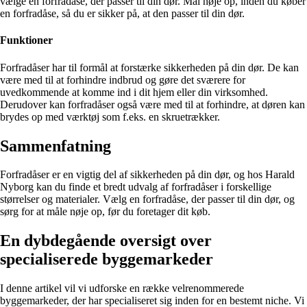
vælge en forfradåse, der passer til din dør. Mål nøje op, inden du køber
en forfradåse, så du er sikker på, at den passer til din dør.
Funktioner
Forfradåser har til formål at forstærke sikkerheden på din dør. De kan
være med til at forhindre indbrud og gøre det sværere for
uvedkommende at komme ind i dit hjem eller din virksomhed.
Derudover kan forfradåser også være med til at forhindre, at døren kan
brydes op med værktøj som f.eks. en skruetrækker.
Sammenfatning
Forfradåser er en vigtig del af sikkerheden på din dør, og hos Harald
Nyborg kan du finde et bredt udvalg af forfradåser i forskellige
størrelser og materialer. Vælg en forfradåse, der passer til din dør, og
sørg for at måle nøje op, før du foretager dit køb.
En dybdegående oversigt over
specialiserede byggemarkeder
I denne artikel vil vi udforske en række velrenommerede
byggemarkeder, der har specialiseret sig inden for en bestemt niche. Vi